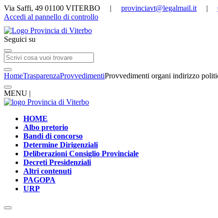
Via Saffi, 49 01100 VITERBO |
provinciavt@legalmail.it
|
Accedi al pannello di controllo
Seguici su
Home
Trasparenza
Provvedimenti
Provvedimenti organi indirizzo polit
MENU |
HOME
Albo pretorio
Bandi di concorso
Determine Dirigenziali
Deliberazioni Consiglio Provinciale
Decreti Presidenziali
Altri contenuti
PAGOPA
URP