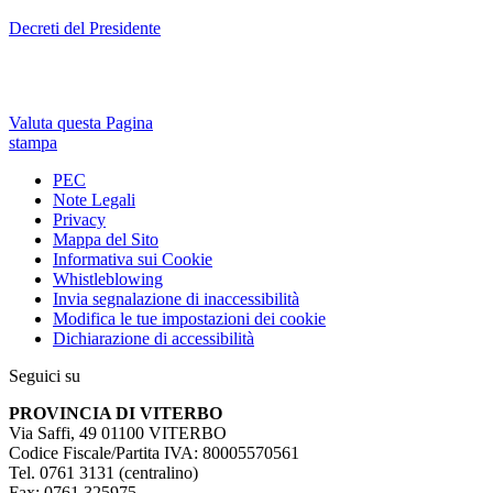
Decreti del Presidente
Valuta questa Pagina
stampa
PEC
Note Legali
Privacy
Mappa del Sito
Informativa sui Cookie
Whistleblowing
Invia segnalazione di inaccessibilità
Modifica le tue impostazioni dei cookie
Dichiarazione di accessibilità
Seguici su
PROVINCIA DI VITERBO
Via Saffi, 49 01100 VITERBO
Codice Fiscale/Partita IVA: 80005570561
Tel. 0761 3131 (centralino)
Fax: 0761 325975