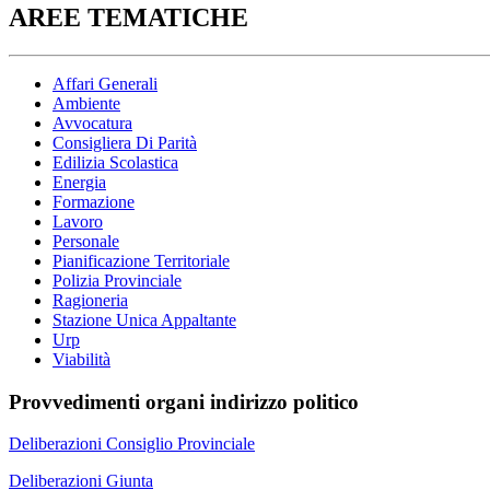
AREE TEMATICHE
Affari Generali
Ambiente
Avvocatura
Consigliera Di Parità
Edilizia Scolastica
Energia
Formazione
Lavoro
Personale
Pianificazione Territoriale
Polizia Provinciale
Ragioneria
Stazione Unica Appaltante
Urp
Viabilità
Provvedimenti organi indirizzo politico
Deliberazioni Consiglio Provinciale
Deliberazioni Giunta