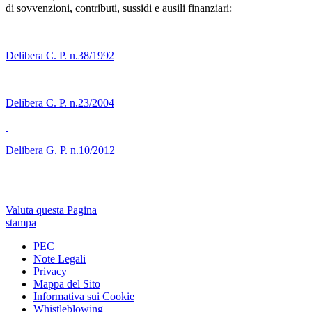
di sovvenzioni, contributi, sussidi e ausili finanziari:
Delibera C. P. n.38/1992
Delibera C. P. n.23/2004
Delibera G. P. n.10/2012
Valuta questa Pagina
stampa
PEC
Note Legali
Privacy
Mappa del Sito
Informativa sui Cookie
Whistleblowing