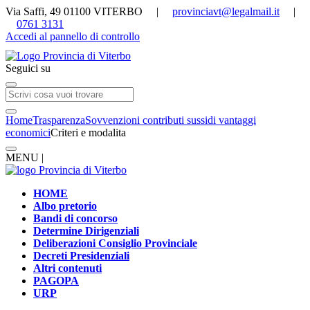
Via Saffi, 49 01100 VITERBO |
provinciavt@legalmail.it
|
0761 3131
Accedi al pannello di controllo
Seguici su
Home
Trasparenza
Sovvenzioni contributi sussidi vantaggi
economici
Criteri e modalita
MENU |
HOME
Albo pretorio
Bandi di concorso
Determine Dirigenziali
Deliberazioni Consiglio Provinciale
Decreti Presidenziali
Altri contenuti
PAGOPA
URP