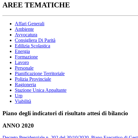
AREE TEMATICHE
Affari Generali
Ambiente
Avvocatura
Consigliera Di Parità
Edilizia Scolastica
Energia
Formazione
Lavoro
Personale
Pianificazione Territoriale
Polizia Provinciale
Ragioneria
Stazione Unica Appaltante
Urp
Viabilità
Piano degli indicatori di risultato attesi di bilancio
ANNO 2020
Decreto Presidenziale n. 202 del 30/10/2020. Piano Esecutivo di Ges