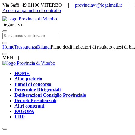
Via Saffi, 49 01100 VITERBO |
provinciavt@legalmail.it
|
Accedi al pannello di controllo
Seguici su
Home
Trasparenza
Bilanci
Piano degli indicatori di risultato attesi di bi
MENU |
HOME
Albo pretorio
Bandi di concorso
Determine Dirigenziali
Deliberazioni Consiglio Provinciale
Decreti Presidenziali
Altri contenuti
PAGOPA
URP