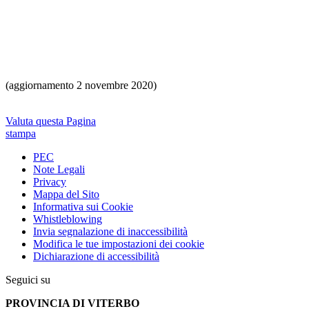
(aggiornamento 2 novembre 2020)
Valuta questa Pagina
stampa
PEC
Note Legali
Privacy
Mappa del Sito
Informativa sui Cookie
Whistleblowing
Invia segnalazione di inaccessibilità
Modifica le tue impostazioni dei cookie
Dichiarazione di accessibilità
Seguici su
PROVINCIA DI VITERBO