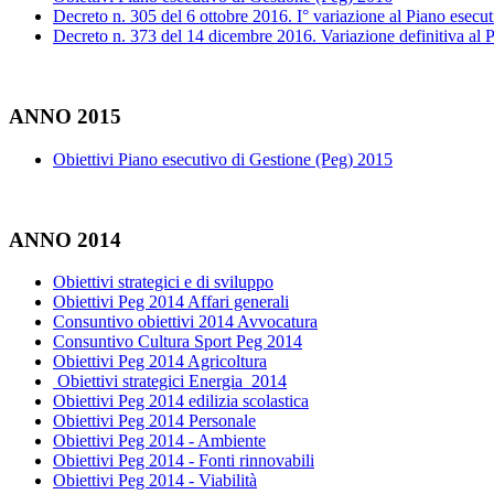
Decreto n. 305 del 6 ottobre 2016. I° variazione al Piano esecu
Decreto n. 373 del 14 dicembre 2016. Variazione definitiva al P
ANNO 2015
Obiettivi Piano esecutivo di Gestione (Peg) 2015
ANNO 2014
Obiettivi strategici e di sviluppo
Obiettivi Peg 2014 Affari generali
Consuntivo obiettivi 2014 Avvocatura
Consuntivo Cultura Sport Peg 2014
Obiettivi Peg 2014 Agricoltura
Obiettivi strategici Energia 2014
Obiettivi Peg 2014 edilizia scolastica
Obiettivi Peg 2014 Personale
Obiettivi Peg 2014 - Ambiente
Obiettivi Peg 2014 - Fonti rinnovabili
Obiettivi Peg 2014 - Viabilità