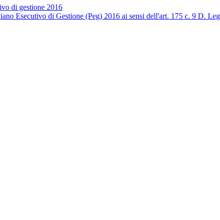
tivo di gestione 2016
iano Esecutivo di Gestione (Peg) 2016 ai sensi dell'art. 175 c. 9 D. Le