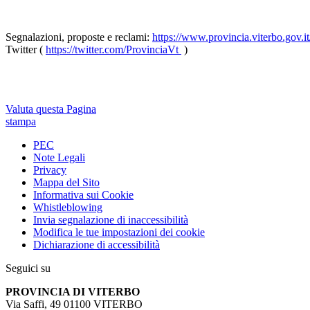
Segnalazioni, proposte e reclami:
https://www.provincia.viterbo.gov.
Twitter (
https://twitter.com/ProvinciaVt
)
Valuta questa Pagina
stampa
PEC
Note Legali
Privacy
Mappa del Sito
Informativa sui Cookie
Whistleblowing
Invia segnalazione di inaccessibilità
Modifica le tue impostazioni dei cookie
Dichiarazione di accessibilità
Seguici su
PROVINCIA DI VITERBO
Via Saffi, 49 01100 VITERBO