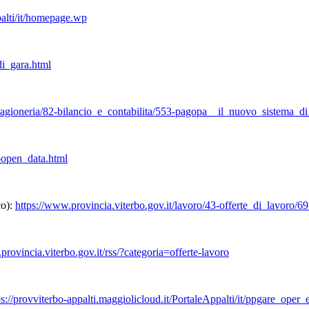
palti/it/homepage.wp
di_gara.html
/ragioneria/82-bilancio_e_contabilita/553-pagopa__il_nuovo_sistema_d
1-open_data.html
co):
https://www.provincia.viterbo.gov.it/lavoro/43-offerte_di_lavoro/6
provincia.viterbo.gov.it/rss/?categoria=offerte-lavoro
ps://provviterbo-appalti.maggiolicloud.it/PortaleAppalti/it/ppgare_ope