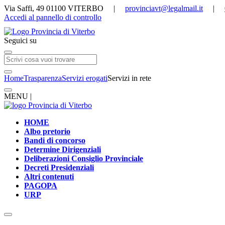
Via Saffi, 49 01100 VITERBO |
provinciavt@legalmail.it
|
Accedi al pannello di controllo
Seguici su
Home
Trasparenza
Servizi erogati
Servizi in rete
MENU |
HOME
Albo pretorio
Bandi di concorso
Determine Dirigenziali
Deliberazioni Consiglio Provinciale
Decreti Presidenziali
Altri contenuti
PAGOPA
URP