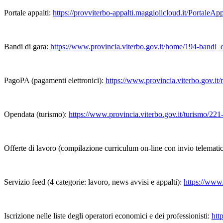
Portale appalti:
https://provviterbo-appalti.maggiolicloud.it/PortaleAp
Bandi di gara:
https://www.provincia.viterbo.gov.it/home/194-bandi_
PagoPA (pagamenti elettronici):
https://www.provincia.viterbo.gov.it
Opendata (turismo):
https://www.provincia.viterbo.gov.it/turismo/22
Offerte di lavoro (compilazione curriculum on-line con invio telemati
Servizio feed (4 categorie: lavoro, news avvisi e appalti):
https://www.
Iscrizione nelle liste degli operatori economici e dei professionisti:
htt