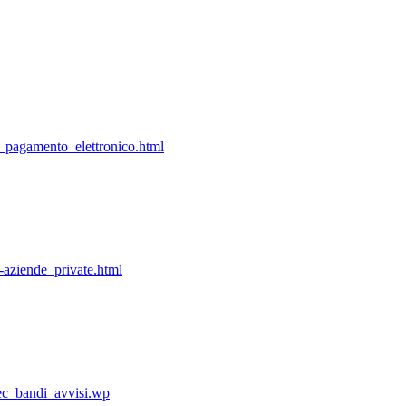
i_pagamento_elettronico.html
9-aziende_private.html
r_ec_bandi_avvisi.wp