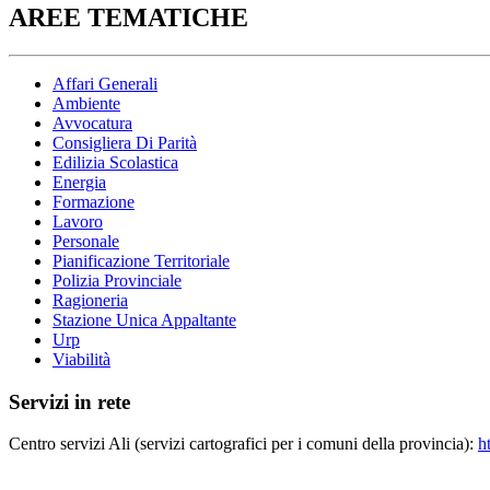
AREE TEMATICHE
Affari Generali
Ambiente
Avvocatura
Consigliera Di Parità
Edilizia Scolastica
Energia
Formazione
Lavoro
Personale
Pianificazione Territoriale
Polizia Provinciale
Ragioneria
Stazione Unica Appaltante
Urp
Viabilità
Servizi in rete
Centro servizi Ali (servizi cartografici per i comuni della provincia):
h