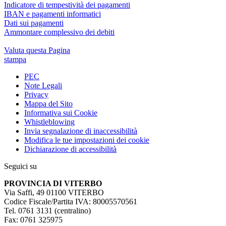
Indicatore di tempestività dei pagamenti
IBAN e pagamenti informatici
Dati sui pagamenti
Ammontare complessivo dei debiti
Valuta questa Pagina
stampa
PEC
Note Legali
Privacy
Mappa del Sito
Informativa sui Cookie
Whistleblowing
Invia segnalazione di inaccessibilità
Modifica le tue impostazioni dei cookie
Dichiarazione di accessibilità
Seguici su
PROVINCIA DI VITERBO
Via Saffi, 49 01100 VITERBO
Codice Fiscale/Partita IVA: 80005570561
Tel. 0761 3131 (centralino)
Fax: 0761 325975