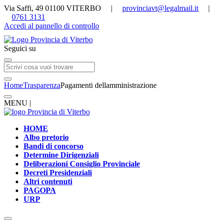
Via Saffi, 49 01100 VITERBO |
provinciavt@legalmail.it
|
0761 3131
Accedi al pannello di controllo
Seguici su
Home
Trasparenza
Pagamenti dellamministrazione
MENU |
HOME
Albo pretorio
Bandi di concorso
Determine Dirigenziali
Deliberazioni Consiglio Provinciale
Decreti Presidenziali
Altri contenuti
PAGOPA
URP