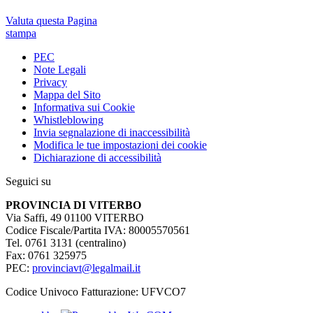
Valuta questa Pagina
stampa
PEC
Note Legali
Privacy
Mappa del Sito
Informativa sui Cookie
Whistleblowing
Invia segnalazione di inaccessibilità
Modifica le tue impostazioni dei cookie
Dichiarazione di accessibilità
Seguici su
PROVINCIA DI VITERBO
Via Saffi, 49 01100 VITERBO
Codice Fiscale/Partita IVA: 80005570561
Tel. 0761 3131 (centralino)
Fax: 0761 325975
PEC:
provinciavt@legalmail.it
Codice Univoco Fatturazione: UFVCO7