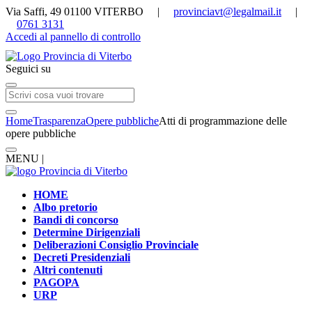
Via Saffi, 49 01100 VITERBO |
provinciavt@legalmail.it
|
0761 3131
Accedi al pannello di controllo
Seguici su
Home
Trasparenza
Opere pubbliche
Atti di programmazione delle
opere pubbliche
MENU |
HOME
Albo pretorio
Bandi di concorso
Determine Dirigenziali
Deliberazioni Consiglio Provinciale
Decreti Presidenziali
Altri contenuti
PAGOPA
URP