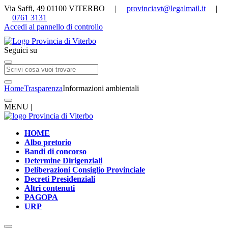
Via Saffi, 49 01100 VITERBO |
provinciavt@legalmail.it
|
0761 3131
Accedi al pannello di controllo
Seguici su
Home
Trasparenza
Informazioni ambientali
MENU |
HOME
Albo pretorio
Bandi di concorso
Determine Dirigenziali
Deliberazioni Consiglio Provinciale
Decreti Presidenziali
Altri contenuti
PAGOPA
URP