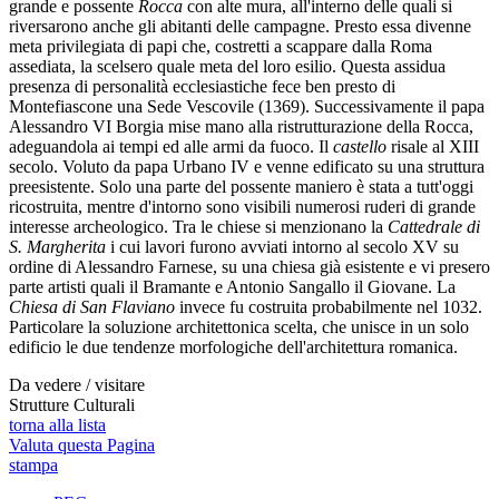
grande e possente
Rocca
con alte mura, all'interno delle quali si
riversarono anche gli abitanti delle campagne. Presto essa divenne
meta privilegiata di papi che, costretti a scappare dalla Roma
assediata, la scelsero quale meta del loro esilio. Questa assidua
presenza di personalità ecclesiastiche fece ben presto di
Montefiascone una Sede Vescovile (1369). Successivamente il papa
Alessandro VI Borgia mise mano alla ristrutturazione della Rocca,
adeguandola ai tempi ed alle armi da fuoco. Il
castello
risale al XIII
secolo. Voluto da papa Urbano IV e venne edificato su una struttura
preesistente. Solo una parte del possente maniero è stata a tutt'oggi
ricostruita, mentre d'intorno sono visibili numerosi ruderi di grande
interesse archeologico. Tra le chiese si menzionano la
Cattedrale di
S. Margherita
i cui lavori furono avviati intorno al secolo XV su
ordine di Alessandro Farnese, su una chiesa già esistente e vi presero
parte artisti quali il Bramante e Antonio Sangallo il Giovane. La
Chiesa di San Flaviano
invece fu costruita probabilmente nel 1032.
Particolare la soluzione architettonica scelta, che unisce in un solo
edificio le due tendenze morfologiche dell'architettura romanica.
Da vedere / visitare
Strutture Culturali
torna alla lista
Valuta questa Pagina
stampa