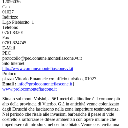
12056036
Cap
01027
Indirizzo
L.go Plebiscito, 1
Telefono
0761 83201
Fax
0761 824745
E-Mail
PEC
protocollo@pec.comune.montefiascone.vt.it
Sito Internet
http://www.comune.montefiascone.vt.it
Proloco
piazza Vittorio Emanuele c/o ufficio turistico, 01027
Email :
info@prolocomontefiascone.it
|
www.prolocomontefiascone.it
Situato sui monti Volsini, a 561 metri di altitudine è il comune più
alto della provincia di Viterbo. Già in antichità venne colonizzato
dagli Etruschi che lasciarono nella zona imperiture testimonianze.
Nel periodo che risale alle invasioni barbariche il paese si vide
costretto a rafforzare le difese ambientali con opere murarie che
impedissero di introdursi nel centro abitato. Venne cosi eretta una