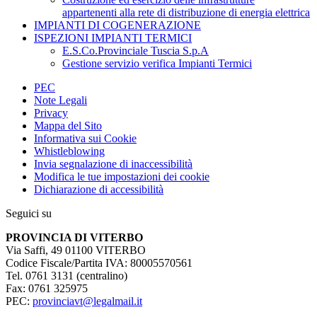
appartenenti alla rete di distribuzione di energia elettrica
IMPIANTI DI COGENERAZIONE
ISPEZIONI IMPIANTI TERMICI
E.S.Co.Provinciale Tuscia S.p.A
Gestione servizio verifica Impianti Termici
PEC
Note Legali
Privacy
Mappa del Sito
Informativa sui Cookie
Whistleblowing
Invia segnalazione di inaccessibilità
Modifica le tue impostazioni dei cookie
Dichiarazione di accessibilità
Seguici su
PROVINCIA DI VITERBO
Via Saffi, 49 01100 VITERBO
Codice Fiscale/Partita IVA: 80005570561
Tel. 0761 3131 (centralino)
Fax: 0761 325975
PEC:
provinciavt@legalmail.it