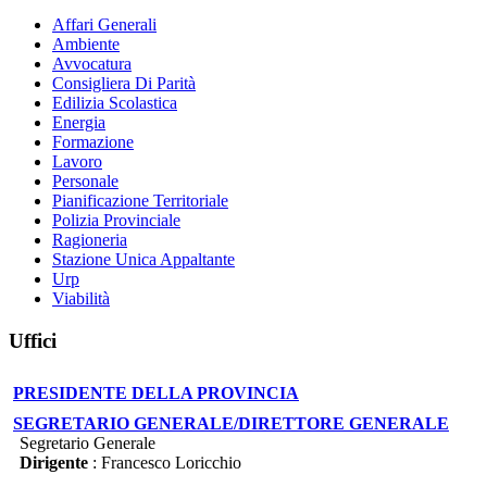
Affari Generali
Ambiente
Avvocatura
Consigliera Di Parità
Edilizia Scolastica
Energia
Formazione
Lavoro
Personale
Pianificazione Territoriale
Polizia Provinciale
Ragioneria
Stazione Unica Appaltante
Urp
Viabilità
Uffici
PRESIDENTE DELLA PROVINCIA
SEGRETARIO GENERALE/DIRETTORE GENERALE
Segretario Generale
Dirigente
: Francesco Loricchio