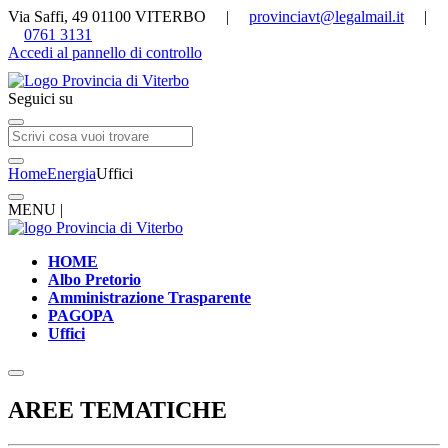
Via Saffi, 49 01100 VITERBO |
provinciavt@legalmail.it
|
0761 3131
Accedi al pannello di controllo
Seguici su
Home
Energia
Uffici
MENU |
HOME
Albo Pretorio
Amministrazione Trasparente
PAGOPA
Uffici
AREE TEMATICHE