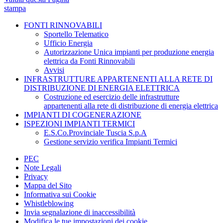
stampa
FONTI RINNOVABILI
Sportello Telematico
Ufficio Energia
Autorizzazione Unica impianti per produzione energia
elettrica da Fonti Rinnovabili
Avvisi
INFRASTRUTTURE APPARTENENTI ALLA RETE DI
DISTRIBUZIONE DI ENERGIA ELETTRICA
Costruzione ed esercizio delle infrastrutture
appartenenti alla rete di distribuzione di energia elettrica
IMPIANTI DI COGENERAZIONE
ISPEZIONI IMPIANTI TERMICI
E.S.Co.Provinciale Tuscia S.p.A
Gestione servizio verifica Impianti Termici
PEC
Note Legali
Privacy
Mappa del Sito
Informativa sui Cookie
Whistleblowing
Invia segnalazione di inaccessibilità
Modifica le tue impostazioni dei cookie