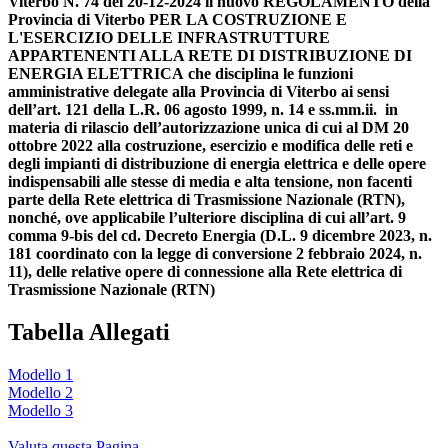
Viterbo N. 74 del 20-12-2024 il nuovo REGOLAMENTO della
Provincia di Viterbo PER LA COSTRUZIONE E
L'ESERCIZIO DELLE INFRASTRUTTURE
APPARTENENTI ALLA RETE DI DISTRIBUZIONE DI
ENERGIA ELETTRICA
che disciplina le funzioni
amministrative delegate alla Provincia di Viterbo ai sensi
dell’art. 121 della L.R. 06 agosto 1999, n. 14 e ss.mm.ii. in
materia di rilascio dell’autorizzazione unica di cui al DM 20
ottobre 2022 alla costruzione, esercizio e modifica delle reti e
degli impianti di distribuzione di energia elettrica e delle opere
indispensabili alle stesse di media e alta tensione, non facenti
parte della Rete elettrica di Trasmissione Nazionale (RTN),
nonché, ove applicabile l’ulteriore disciplina di cui all’art. 9
comma 9-bis del cd. Decreto Energia (D.L. 9 dicembre 2023, n.
181 coordinato con la legge di conversione 2 febbraio 2024, n.
11), delle relative opere di connessione alla Rete elettrica di
Trasmissione Nazionale (RTN)
Tabella Allegati
Modello 1
Modello 2
Modello 3
Valuta questa Pagina