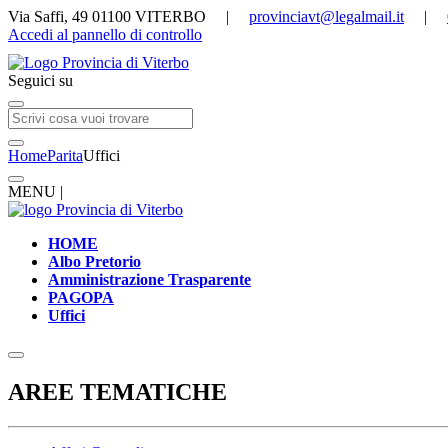
Via Saffi, 49 01100 VITERBO |
provinciavt@legalmail.it
|
Accedi al pannello di controllo
Seguici su
Home
Parita
Uffici
MENU |
HOME
Albo Pretorio
Amministrazione Trasparente
PAGOPA
Uffici
AREE TEMATICHE