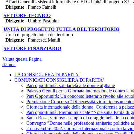
Affari Generali - sistemi informativi e CED - Unità di progetto S.U.A
Dirigente
: Franco Fainelli
SETTORE TECNICO
Dirigente
: Umbro Pasquini
UNITÀ DI PROGETTO TUTELA DEL TERRITORIO
Unità di progetto tutela del territorio
Dirigente
: Francesca Manili
SETTORE FINANZIARIO
Valuta questa Pagina
stampa
LA CONSIGLIERA DI PARITA’
COMUNICATI CONSIGLIERA DI PARITA'
Pari opportunità: solidarietà alle donne afghane
Palazzo Gentili per la Giornata internazionale contro la 
Pari Opportunità: Un concorso letterario rivolto alle scuol
Premiazione Concorso “Di necessità virtù: ripensamento d
Giornata internazionale della donna. Conferenza a palazz
Pari opportunità. Premio musicale "Note sulla Parità di 
Santa Rosa, virtuoso esempio di coraggio nella lotta cont
Convegno "Donne nelle professioni sanitarie: politiche at
25 novembre 2022: Giornata Internazionale contro la vio
Giornata internazionale della donna: a palazzo Gentili "Il 