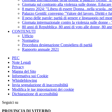
Giornata sul contrasto alla violenza sulle donne. Educare 
8 marzo 2024: "Libera di essere Donna...nella scuola...ne
Palazzo Gentili: convegno "Valore del lavoro. Diritti e f
Il peso delle parole: parità di genere e linguaggio nel mo
Giornata intrernazionale contro la violenza sulle donne - "
80 anni di Repubblica, 80 anni di voto alle donne, 80 anni
CONTENUTI
Ufficio
Normativa
Procedura designazione Consigliera di parità
Rapporto annuale 2021
PEC
Note Legali
Privacy
Mappa del Sito
Informativa sui Cookie
Whistleblowing
Invia segnalazione di inaccessibilità
Modifica le tue impostazioni dei cookie
Dichiarazione di accessibilità
Seguici su
PROVINCIA DI VITERBO