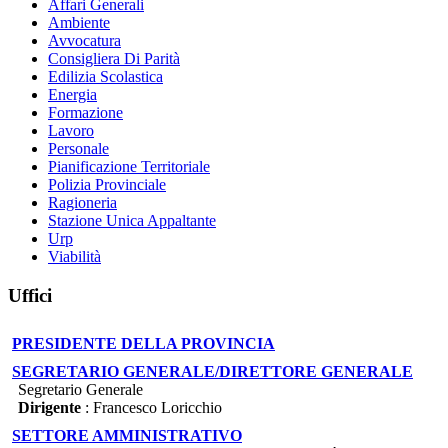
Affari Generali
Ambiente
Avvocatura
Consigliera Di Parità
Edilizia Scolastica
Energia
Formazione
Lavoro
Personale
Pianificazione Territoriale
Polizia Provinciale
Ragioneria
Stazione Unica Appaltante
Urp
Viabilità
Uffici
PRESIDENTE DELLA PROVINCIA
SEGRETARIO GENERALE/DIRETTORE GENERALE
Segretario Generale
Dirigente
: Francesco Loricchio
SETTORE AMMINISTRATIVO