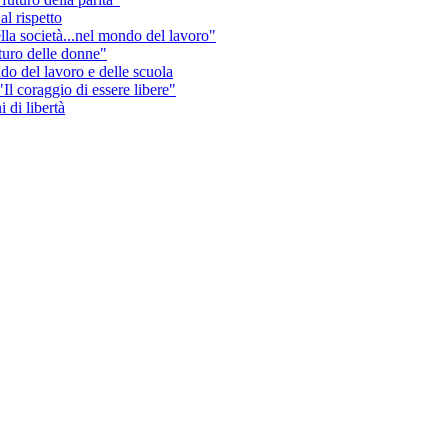
al rispetto
lla società...nel mondo del lavoro"
uturo delle donne"
ndo del lavoro e delle scuola
Il coraggio di essere libere"
 di libertà