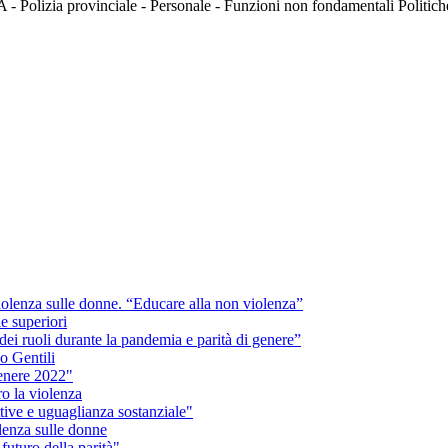
 - Polizia provinciale - Personale - Funzioni non fondamentali Politiche
violenza sulle donne. “Educare alla non violenza”
e superiori
ei ruoli durante la pandemia e parità di genere”
o Gentili
genere 2022"
ro la violenza
tive e uguaglianza sostanziale"
lenza sulle donne
futuro della parità"