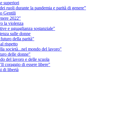
e superiori
ei ruoli durante la pandemia e parità di genere”
o Gentili
genere 2022"
ro la violenza
tive e uguaglianza sostanziale"
lenza sulle donne
futuro della parità"
al rispetto
lla società...nel mondo del lavoro"
uturo delle donne"
ndo del lavoro e delle scuola
Il coraggio di essere libere"
 di libertà