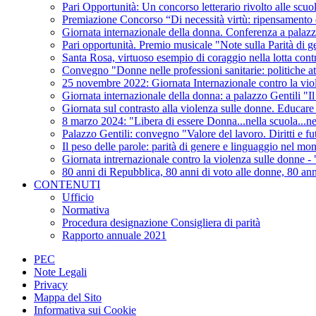
Pari Opportunità: Un concorso letterario rivolto alle scuol
Premiazione Concorso “Di necessità virtù: ripensamento d
Giornata internazionale della donna. Conferenza a palazz
Pari opportunità. Premio musicale "Note sulla Parità di 
Santa Rosa, virtuoso esempio di coraggio nella lotta cont
Convegno "Donne nelle professioni sanitarie: politiche at
25 novembre 2022: Giornata Internazionale contro la vio
Giornata internazionale della donna: a palazzo Gentili "Il 
Giornata sul contrasto alla violenza sulle donne. Educare 
8 marzo 2024: "Libera di essere Donna...nella scuola...ne
Palazzo Gentili: convegno "Valore del lavoro. Diritti e f
Il peso delle parole: parità di genere e linguaggio nel mo
Giornata intrernazionale contro la violenza sulle donne - "
80 anni di Repubblica, 80 anni di voto alle donne, 80 anni
CONTENUTI
Ufficio
Normativa
Procedura designazione Consigliera di parità
Rapporto annuale 2021
PEC
Note Legali
Privacy
Mappa del Sito
Informativa sui Cookie