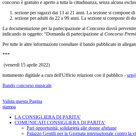
concorso è gratuito e aperto a tutta la cittadinanza, senza alcuna esclusi
sezione per ragazzi dai 13 ai 21 anni. La sezione si compone di 
sezione per adulti da 22 a 99 anni. La sezione si compone di due
La documentazione per la partecipazione al Concorso dovrà pervenir
indicando in oggetto: “Domanda di partecipazione al
Concorso Premio
Per tutte le altre informazioni consultare il bando pubblicato in allega
***
(venerdì 15 aprile 2022)
trattamento digitlale a cura dell'Ufficio relazioni con il pubblico -
urp@
Bando concorso musicale
Valuta questa Pagina
stampa
LA CONSIGLIERA DI PARITA’
COMUNICATI CONSIGLIERA DI PARITA'
Pari opportunità: solidarietà alle donne afghane
Palazzo Gentili per la Giornata internazionale contro la 