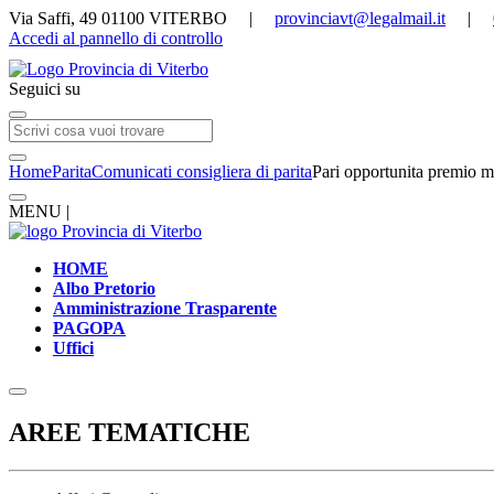
Via Saffi, 49 01100 VITERBO |
provinciavt@legalmail.it
|
Accedi al pannello di controllo
Seguici su
Home
Parita
Comunicati consigliera di parita
Pari opportunita premio m
MENU |
HOME
Albo Pretorio
Amministrazione Trasparente
PAGOPA
Uffici
AREE TEMATICHE