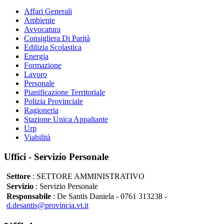
Affari Generali
Ambiente
Avvocatura
Consigliera Di Parità
Edilizia Scolastica
Energia
Formazione
Lavoro
Personale
Pianificazione Territoriale
Polizia Provinciale
Ragioneria
Stazione Unica Appaltante
Urp
Viabilità
Uffici - Servizio Personale
Settore
: SETTORE AMMINISTRATIVO
Servizio
: Servizio Personale
Responsabile
: De Santis Daniela - 0761 313238 -
d.desantis@provincia.vt.it