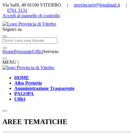
Via Saffi, 49 01100 VITERBO |
provinciavt@legalmail.it
|
0761 3131
Accedi al pannello di controllo
Seguici su
Home
Personale
Uffici
Servizio
MENU |
HOME
Albo Pretorio
Amministrazione Trasparente
PAGOPA
Uffici
AREE TEMATICHE