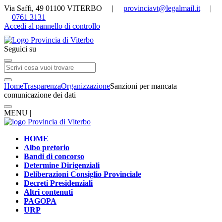
Via Saffi, 49 01100 VITERBO |
provinciavt@legalmail.it
|
0761 3131
Accedi al pannello di controllo
Seguici su
Home
Trasparenza
Organizzazione
Sanzioni per mancata
comunicazione dei dati
MENU |
HOME
Albo pretorio
Bandi di concorso
Determine Dirigenziali
Deliberazioni Consiglio Provinciale
Decreti Presidenziali
Altri contenuti
PAGOPA
URP