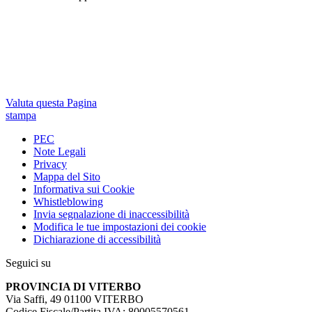
Valuta questa Pagina
stampa
PEC
Note Legali
Privacy
Mappa del Sito
Informativa sui Cookie
Whistleblowing
Invia segnalazione di inaccessibilità
Modifica le tue impostazioni dei cookie
Dichiarazione di accessibilità
Seguici su
PROVINCIA DI VITERBO
Via Saffi, 49 01100 VITERBO
Codice Fiscale/Partita IVA: 80005570561