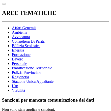
AREE TEMATICHE
Affari Generali
Ambiente
Avvocatura
Consigliera Di Parità
Edilizia Scolastica
Energia
Formazione
Lavoro
Personale
Pianificazione Territoriale
Polizia Provinciale
Ragioneria
Stazione Unica Appaltante
Urp
Viabilità
Sanzioni per mancata comunicazione dei dati
Non sono state applicate sanzioni.