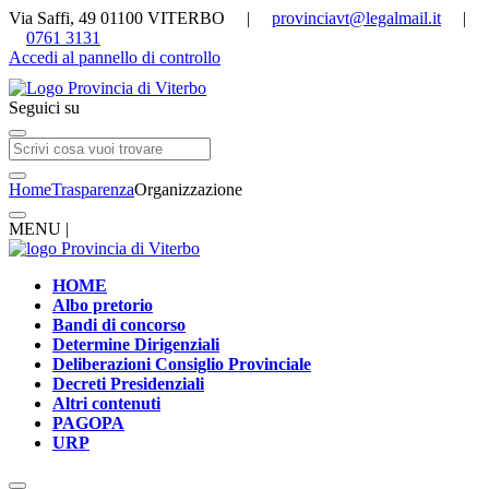
Via Saffi, 49 01100 VITERBO |
provinciavt@legalmail.it
|
0761 3131
Accedi al pannello di controllo
Seguici su
Home
Trasparenza
Organizzazione
MENU |
HOME
Albo pretorio
Bandi di concorso
Determine Dirigenziali
Deliberazioni Consiglio Provinciale
Decreti Presidenziali
Altri contenuti
PAGOPA
URP