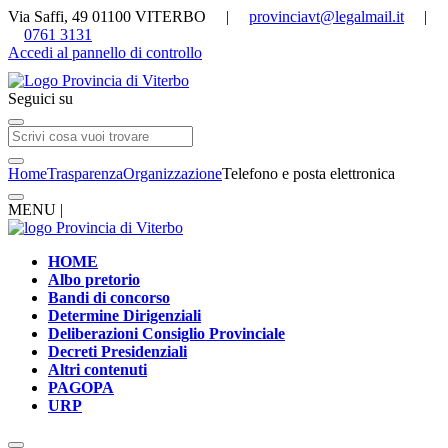
Via Saffi, 49 01100 VITERBO |
provinciavt@legalmail.it
|
0761 3131
Accedi al pannello di controllo
Seguici su
Home
Trasparenza
Organizzazione
Telefono e posta elettronica
MENU |
HOME
Albo pretorio
Bandi di concorso
Determine Dirigenziali
Deliberazioni Consiglio Provinciale
Decreti Presidenziali
Altri contenuti
PAGOPA
URP