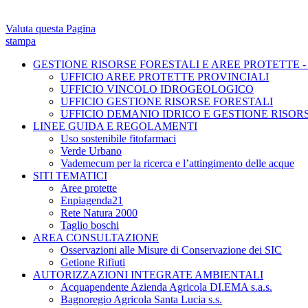
Valuta questa Pagina
stampa
GESTIONE RISORSE FORESTALI E AREE PROTETTE -
UFFICIO AREE PROTETTE PROVINCIALI
UFFICIO VINCOLO IDROGEOLOGICO
UFFICIO GESTIONE RISORSE FORESTALI
UFFICIO DEMANIO IDRICO E GESTIONE RISOR
LINEE GUIDA E REGOLAMENTI
Uso sostenibile fitofarmaci
Verde Urbano
Vademecum per la ricerca e l’attingimento delle acque
SITI TEMATICI
Aree protette
Enpiagenda21
Rete Natura 2000
Taglio boschi
AREA CONSULTAZIONE
Osservazioni alle Misure di Conservazione dei SIC
Getione Rifiuti
AUTORIZZAZIONI INTEGRATE AMBIENTALI
Acquapendente Azienda Agricola DI.EMA s.a.s.
Bagnoregio Agricola Santa Lucia s.s.