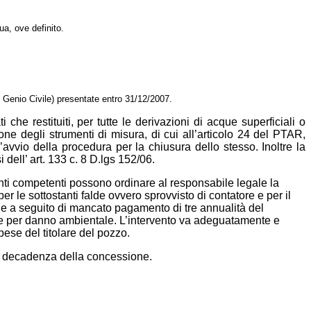
a, ove definito.
Genio Civile) presentate entro 31/12/2007.
che restituiti, per tutte le derivazioni di acque superficiali o
one degli strumenti di misura, di cui all’articolo 24 del PTAR,
avvio della procedura per la chiusura dello stesso. Inoltre la
ell’ art. 133 c. 8 D.lgs 152/06.
ti competenti possono ordinare al responsabile legale la
r le sottostanti falde ovvero sprovvisto di contatore e per il
he a seguito di mancato pagamento di tre annualità del
nde per danno ambientale. L’intervento va adeguatamente e
ese del titolare del pozzo.
di decadenza della concessione.