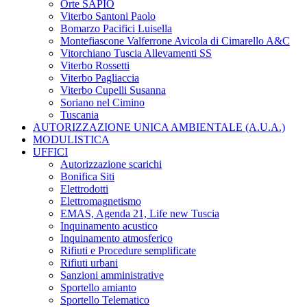
Orte SAPIO
Viterbo Santoni Paolo
Bomarzo Pacifici Luisella
Montefiascone Valferrone Avicola di Cimarello A&C
Vitorchiano Tuscia Allevamenti SS
Viterbo Rossetti
Viterbo Pagliaccia
Viterbo Cupelli Susanna
Soriano nel Cimino
Tuscania
AUTORIZZAZIONE UNICA AMBIENTALE (A.U.A.)
MODULISTICA
UFFICI
Autorizzazione scarichi
Bonifica Siti
Elettrodotti
Elettromagnetismo
EMAS, Agenda 21, Life new Tuscia
Inquinamento acustico
Inquinamento atmosferico
Rifiuti e Procedure semplificate
Rifiuti urbani
Sanzioni amministrative
Sportello amianto
Sportello Telematico