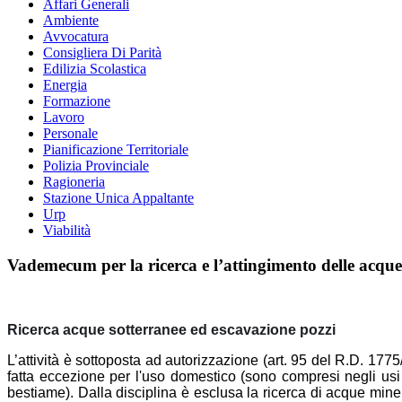
Affari Generali
Ambiente
Avvocatura
Consigliera Di Parità
Edilizia Scolastica
Energia
Formazione
Lavoro
Personale
Pianificazione Territoriale
Polizia Provinciale
Ragioneria
Stazione Unica Appaltante
Urp
Viabilità
Vademecum per la ricerca e l’attingimento delle acque
Ricerca acque sotterranee ed escavazione pozzi
L’attività è sottoposta ad autorizzazione (art. 95 del R.D. 1775
fatta eccezione per l'uso domestico (sono compresi negli usi d
bestiame). Dalla disciplina è esclusa la ricerca di acque min