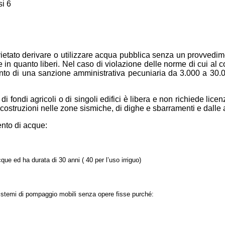
si 6
ietato derivare o utilizzare acqua pubblica senza un provvedim
in quanto liberi. Nel caso di violazione delle norme di cui a
nto di una sanzione amministrativa pecuniaria da 3.000 a 30.000
 di fondi agricoli o di singoli edifici è libera e non richiede li
di costruzioni nelle zone sismiche, di dighe e sbarramenti e dalle a
ento di acque:
e ed ha durata di 30 anni ( 40 per l’uso irriguo)
emi di pompaggio mobili senza opere fisse purché: