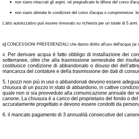
non siano intaccati gli argini, né pregiudicate le difese del corso d'ac
non siano alterate le condizioni del corso d'acqua o compromesse le u
L'atto autorizzativo può essere rinnovato su richiesta per un totale di 5 anni.
c)
CONCESSIONI PREFERENZIALI che danno diritto all'uso dell'acqua (ai sens
Per derivare acqua è fatto obbligo di installazione dei conta
4.
sotterranee, oltre che alla trasmissione semestrale dei risult
costituisce condizione di abbandonato o disuso del dell'attin
mancanza del contatore e della trasmissione dei dati di consum
5
. I pozzi non più in uso o abbandonati devono essere adegua
chiusura di un pozzo in stato di abbandono, in cattive condizion
quale non si sia provveduto alla comunicazione annuale dei vo
canone. La chiusura è a carico del proprietario del fondo o d
accuratamente progettato e devono essere condotti da personale
6. il mancato pagamento di 3 annualità consecutive del canone