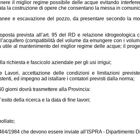
nere il miglior regime possibile delle acque evitando interferenz
etata la costruzione di opere che consentano la messa in comunic
anee e escavazione del pozzo, da presentare secondo la moduli
oposta prevista all’art. 95 del RD e relazione idrogeologica co
dell’acquifero (compatibilità del volume da emungere con i volumi
ia utile al mantenimento del miglior regime delle acque; il prog
alla richiesta e fascicolo aziendale per gli usi irrigui;
 Lavori, accettazione delle condizioni e limitazioni previst
stenti, ed impegno ad istallare i contatori previsti dalla norma;
 60 giorni dovrà trasmettere alla Provincia:
esito della ricerca e la data di fine lavori;
ollato;
 464/1984 che devono essere inviate all’ISPRA - Dipartimento Dif