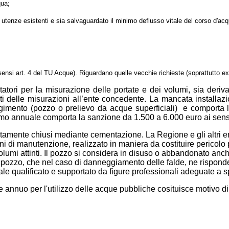
qua;
tenze esistenti e sia salvaguardato il minimo deflusso vitale del corso d'acqu
i art. 4 del TU Acque). Riguardano quelle vecchie richieste (soprattutto ex 
tori per la misurazione delle portate e dei volumi, sia derivati 
ati delle misurazioni all’ente concedente. La mancata installazi
gimento (pozzo o prelievo da acque superficiali) e comporta l’
o annuale comporta la sanzione da 1.500 a 6.000 euro ai sensi d
tamente chiusi mediante cementazione. La Regione e gli altri en
i di manutenzione, realizzato in maniera da costituire pericolo pe
lumi attinti. Il pozzo si considera in disuso o abbandonato anc
el pozzo, che nel caso di danneggiamento delle falde, ne rispo
 qualificato e supportato da figure professionali adeguate a sp
 annuo per l'utilizzo delle acque pubbliche cosituisce motivo 