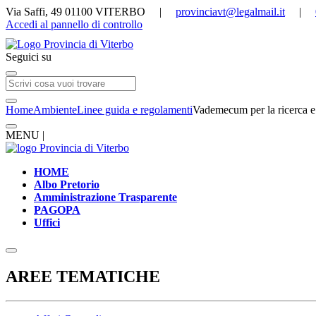
Via Saffi, 49 01100 VITERBO |
provinciavt@legalmail.it
|
Accedi al pannello di controllo
Seguici su
Home
Ambiente
Linee guida e regolamenti
Vademecum per la ricerca e 
MENU |
HOME
Albo Pretorio
Amministrazione Trasparente
PAGOPA
Uffici
AREE TEMATICHE