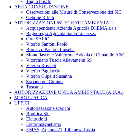
Taglio boschi
AREA CONSULTAZIONE
Osservazioni alle Misure di Conservazione dei SIC
Getione Rifiuti
AUTORIZZAZIONI INTEGRATE AMBIENTALI
Acquapendente Azienda Agricola DI.EMA s.a.s.
Bagnoregio Agricola Santa Lucia s.s.
Orte SAPIO
Viterbo Santoni Paolo
Bomarzo Pacifici Luisella
Montefiascone Valferrone Avicola di Cimarello A&C
Vitorchiano Tuscia Allevamenti SS
Viterbo Rossetti
Viterbo Pagliaccia
Viterbo Cupelli Susanna
Soriano nel Cimino
Tuscania
AUTORIZZAZIONE UNICA AMBIENTALE (A.U.A.)
MODULISTICA
UFFICI
Autorizzazione scarichi
Bonifica Siti
Elettrodotti
Elettromagnetismo
EMAS, Agenda 21, Life new Tuscia