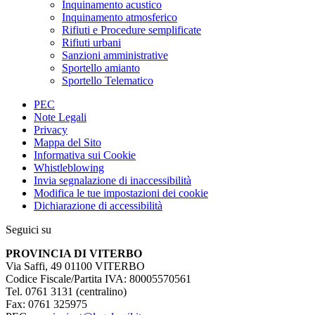
Inquinamento acustico
Inquinamento atmosferico
Rifiuti e Procedure semplificate
Rifiuti urbani
Sanzioni amministrative
Sportello amianto
Sportello Telematico
PEC
Note Legali
Privacy
Mappa del Sito
Informativa sui Cookie
Whistleblowing
Invia segnalazione di inaccessibilità
Modifica le tue impostazioni dei cookie
Dichiarazione di accessibilità
Seguici su
PROVINCIA DI VITERBO
Via Saffi, 49 01100 VITERBO
Codice Fiscale/Partita IVA: 80005570561
Tel. 0761 3131 (centralino)
Fax: 0761 325975