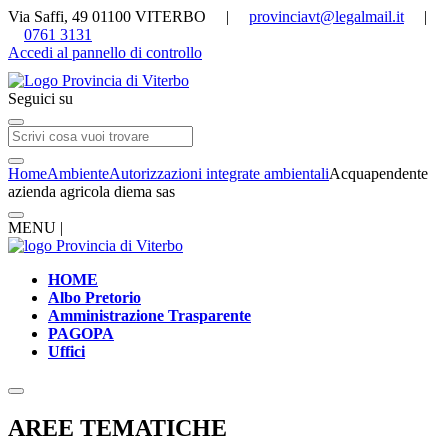
Via Saffi, 49 01100 VITERBO |
provinciavt@legalmail.it
|
0761 3131
Accedi al pannello di controllo
Seguici su
Home
Ambiente
Autorizzazioni integrate ambientali
Acquapendente
azienda agricola diema sas
MENU |
HOME
Albo Pretorio
Amministrazione Trasparente
PAGOPA
Uffici
AREE TEMATICHE