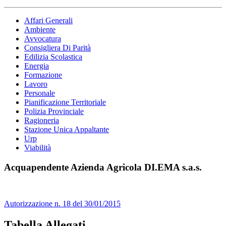
Affari Generali
Ambiente
Avvocatura
Consigliera Di Parità
Edilizia Scolastica
Energia
Formazione
Lavoro
Personale
Pianificazione Territoriale
Polizia Provinciale
Ragioneria
Stazione Unica Appaltante
Urp
Viabilità
Acquapendente Azienda Agricola DI.EMA s.a.s.
Autorizzazione n. 18 del 30/01/2015
Tabella Allegati