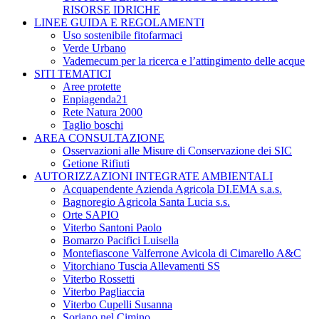
RISORSE IDRICHE
LINEE GUIDA E REGOLAMENTI
Uso sostenibile fitofarmaci
Verde Urbano
Vademecum per la ricerca e l’attingimento delle acque
SITI TEMATICI
Aree protette
Enpiagenda21
Rete Natura 2000
Taglio boschi
AREA CONSULTAZIONE
Osservazioni alle Misure di Conservazione dei SIC
Getione Rifiuti
AUTORIZZAZIONI INTEGRATE AMBIENTALI
Acquapendente Azienda Agricola DI.EMA s.a.s.
Bagnoregio Agricola Santa Lucia s.s.
Orte SAPIO
Viterbo Santoni Paolo
Bomarzo Pacifici Luisella
Montefiascone Valferrone Avicola di Cimarello A&C
Vitorchiano Tuscia Allevamenti SS
Viterbo Rossetti
Viterbo Pagliaccia
Viterbo Cupelli Susanna
Soriano nel Cimino