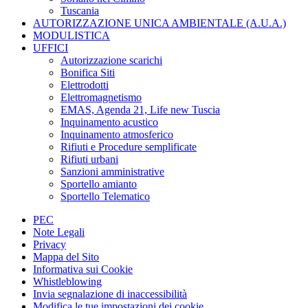
Tuscania
AUTORIZZAZIONE UNICA AMBIENTALE (A.U.A.)
MODULISTICA
UFFICI
Autorizzazione scarichi
Bonifica Siti
Elettrodotti
Elettromagnetismo
EMAS, Agenda 21, Life new Tuscia
Inquinamento acustico
Inquinamento atmosferico
Rifiuti e Procedure semplificate
Rifiuti urbani
Sanzioni amministrative
Sportello amianto
Sportello Telematico
PEC
Note Legali
Privacy
Mappa del Sito
Informativa sui Cookie
Whistleblowing
Invia segnalazione di inaccessibilità
Modifica le tue impostazioni dei cookie