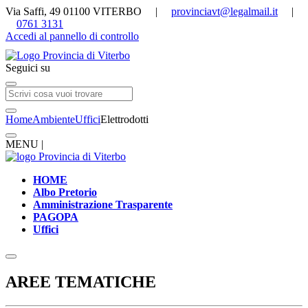
Via Saffi, 49 01100 VITERBO |
provinciavt@legalmail.it
|
0761 3131
Accedi al pannello di controllo
Seguici su
Home
Ambiente
Uffici
Elettrodotti
MENU |
HOME
Albo Pretorio
Amministrazione Trasparente
PAGOPA
Uffici
AREE TEMATICHE