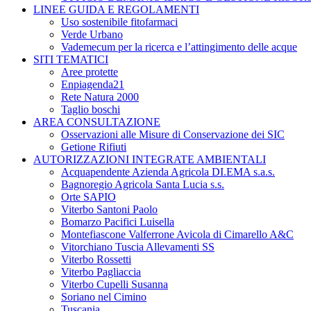
LINEE GUIDA E REGOLAMENTI
Uso sostenibile fitofarmaci
Verde Urbano
Vademecum per la ricerca e l’attingimento delle acque
SITI TEMATICI
Aree protette
Enpiagenda21
Rete Natura 2000
Taglio boschi
AREA CONSULTAZIONE
Osservazioni alle Misure di Conservazione dei SIC
Getione Rifiuti
AUTORIZZAZIONI INTEGRATE AMBIENTALI
Acquapendente Azienda Agricola DI.EMA s.a.s.
Bagnoregio Agricola Santa Lucia s.s.
Orte SAPIO
Viterbo Santoni Paolo
Bomarzo Pacifici Luisella
Montefiascone Valferrone Avicola di Cimarello A&C
Vitorchiano Tuscia Allevamenti SS
Viterbo Rossetti
Viterbo Pagliaccia
Viterbo Cupelli Susanna
Soriano nel Cimino
Tuscania