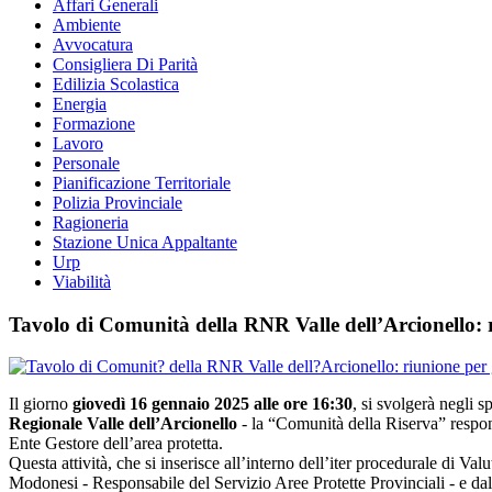
Affari Generali
Ambiente
Avvocatura
Consigliera Di Parità
Edilizia Scolastica
Energia
Formazione
Lavoro
Personale
Pianificazione Territoriale
Polizia Provinciale
Ragioneria
Stazione Unica Appaltante
Urp
Viabilità
Tavolo di Comunità della RNR Valle dell’Arcionello: 
Il giorno
giovedì 16 gennaio 2025 alle ore 16:30
, si svolgerà negli
Regionale Valle dell’Arcionello
- la “Comunità della Riserva” respon
Ente Gestore dell’area protetta.
Questa attività, che si inserisce all’interno dell’iter procedurale di V
Modonesi - Responsabile del Servizio Aree Protette Provinciali - e dal 