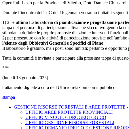
OpenHub Lazio per la Provincia di Viterbo, Dott. Daniele Chiusaroli.
Durante l’incontro del TdC del 16 gennaio verranno trattati i seguenti
1)
3° e ultimo Laboratorio di pianificazione e progettazione parte
tappa del percorso di partecipazione attiva che sta coinvolgendo la comu
stimolati a definire le proprie proposte di azioni e interventi funzionali
2) per proseguire con le attività di partecipazione previste nell’ambi
l’elenco degli Obbiettivi Generali e Specifici di Piano.
Il laboratorio è gratuito, ma i posti sono limitati; pertanto è opport
Tutta la comunità è invitata a partecipare alla prossima tappa di quest
***
(lunedì 13 gennaio 2025)
trattamento digitale a cura dell'Ufficio relazioni con il pubblico
stampa
GESTIONE RISORSE FORESTALI E AREE PROTETTE -
UFFICIO AREE PROTETTE PROVINCIALI
UFFICIO VINCOLO IDROGEOLOGICO
UFFICIO GESTIONE RISORSE FORESTALI
UFFICIO DEMANIO IDRICO E GESTIONE RISOR