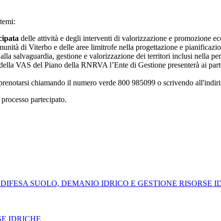
 temi:
cipata
delle attività e degli interventi di valorizzazione e promozione e
nità di Viterbo e delle aree limitrofe nella progettazione e pianificazio
 alla salvaguardia, gestione e valorizzazione dei territori inclusi nella p
to della VAS del Piano della RNRVA l’Ente di Gestione presenterà ai part
uno prenotarsi chiamando il numero verde 800 985099 o scrivendo all'indi
o processo partecipato.
 DIFESA SUOLO, DEMANIO IDRICO E GESTIONE RISORSE I
SE IDRICHE