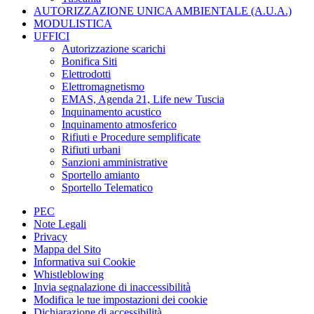
AUTORIZZAZIONE UNICA AMBIENTALE (A.U.A.)
MODULISTICA
UFFICI
Autorizzazione scarichi
Bonifica Siti
Elettrodotti
Elettromagnetismo
EMAS, Agenda 21, Life new Tuscia
Inquinamento acustico
Inquinamento atmosferico
Rifiuti e Procedure semplificate
Rifiuti urbani
Sanzioni amministrative
Sportello amianto
Sportello Telematico
PEC
Note Legali
Privacy
Mappa del Sito
Informativa sui Cookie
Whistleblowing
Invia segnalazione di inaccessibilità
Modifica le tue impostazioni dei cookie
Dichiarazione di accessibilità