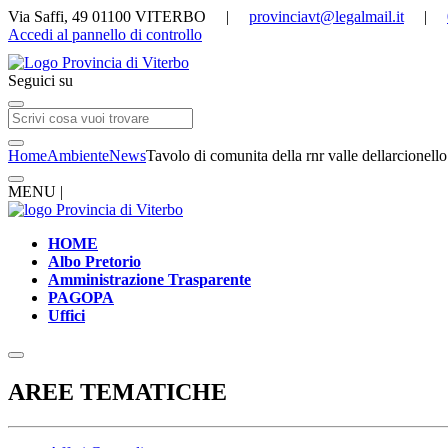
Via Saffi, 49 01100 VITERBO |
provinciavt@legalmail.it
|
Accedi al pannello di controllo
Seguici su
Home
Ambiente
News
Tavolo di comunita della rnr valle dellarcionel
MENU |
HOME
Albo Pretorio
Amministrazione Trasparente
PAGOPA
Uffici
AREE TEMATICHE