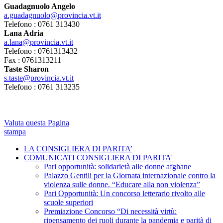
Guadagnuolo Angelo
a.guadagnuolo@provincia.vt.it
Telefono : 0761 313430
Lana Adria
a.lana@provincia.vt.it
Telefono : 0761313432
Fax : 0761313211
Taste Sharon
s.taste@provincia.vt.it
Telefono : 0761 313235
Valuta questa Pagina
stampa
LA CONSIGLIERA DI PARITA’
COMUNICATI CONSIGLIERA DI PARITA'
Pari opportunità: solidarietà alle donne afghane
Palazzo Gentili per la Giornata internazionale contro la
violenza sulle donne. “Educare alla non violenza”
Pari Opportunità: Un concorso letterario rivolto alle
scuole superiori
Premiazione Concorso “Di necessità virtù:
ripensamento dei ruoli durante la pandemia e parità di