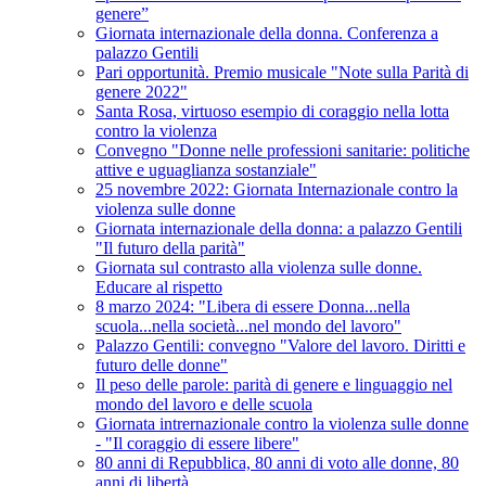
genere”
Giornata internazionale della donna. Conferenza a
palazzo Gentili
Pari opportunità. Premio musicale "Note sulla Parità di
genere 2022"
Santa Rosa, virtuoso esempio di coraggio nella lotta
contro la violenza
Convegno "Donne nelle professioni sanitarie: politiche
attive e uguaglianza sostanziale"
25 novembre 2022: Giornata Internazionale contro la
violenza sulle donne
Giornata internazionale della donna: a palazzo Gentili
"Il futuro della parità"
Giornata sul contrasto alla violenza sulle donne.
Educare al rispetto
8 marzo 2024: "Libera di essere Donna...nella
scuola...nella società...nel mondo del lavoro"
Palazzo Gentili: convegno "Valore del lavoro. Diritti e
futuro delle donne"
Il peso delle parole: parità di genere e linguaggio nel
mondo del lavoro e delle scuola
Giornata intrernazionale contro la violenza sulle donne
- "Il coraggio di essere libere"
80 anni di Repubblica, 80 anni di voto alle donne, 80
anni di libertà