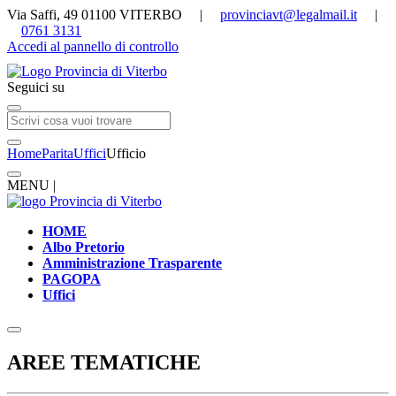
Via Saffi, 49 01100 VITERBO |
provinciavt@legalmail.it
|
0761 3131
Accedi al pannello di controllo
Seguici su
Home
Parita
Uffici
Ufficio
MENU |
HOME
Albo Pretorio
Amministrazione Trasparente
PAGOPA
Uffici
AREE TEMATICHE