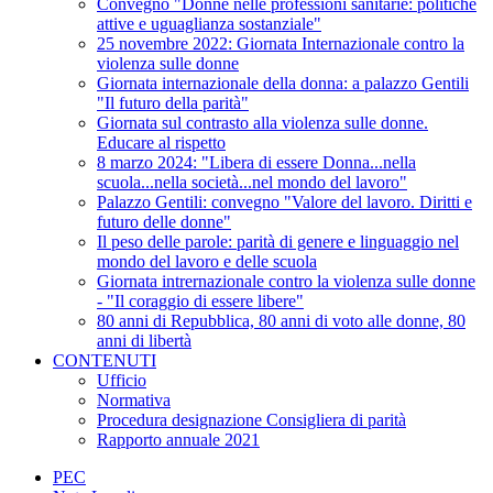
Convegno "Donne nelle professioni sanitarie: politiche
attive e uguaglianza sostanziale"
25 novembre 2022: Giornata Internazionale contro la
violenza sulle donne
Giornata internazionale della donna: a palazzo Gentili
"Il futuro della parità"
Giornata sul contrasto alla violenza sulle donne.
Educare al rispetto
8 marzo 2024: "Libera di essere Donna...nella
scuola...nella società...nel mondo del lavoro"
Palazzo Gentili: convegno "Valore del lavoro. Diritti e
futuro delle donne"
Il peso delle parole: parità di genere e linguaggio nel
mondo del lavoro e delle scuola
Giornata intrernazionale contro la violenza sulle donne
- "Il coraggio di essere libere"
80 anni di Repubblica, 80 anni di voto alle donne, 80
anni di libertà
CONTENUTI
Ufficio
Normativa
Procedura designazione Consigliera di parità
Rapporto annuale 2021
PEC