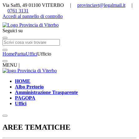
Via Saffi, 49 01100 VITERBO |
provinciavt@legalmail.it
|
0761 3131
Accedi al pannello di controllo
Seguici su
Home
Parita
Uffici
Ufficio
MENU |
HOME
Albo Pretorio
Amministrazione Trasparente
PAGOPA
Uffici
AREE TEMATICHE