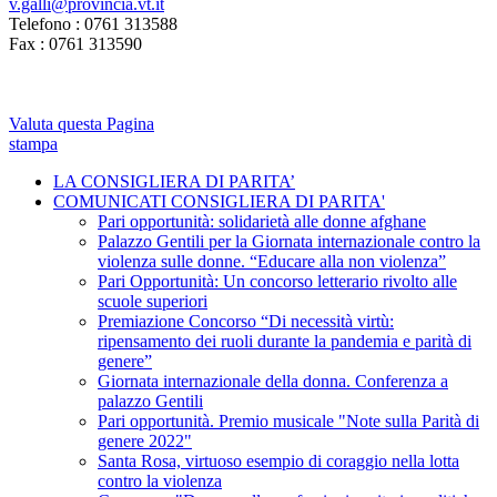
v.galli@provincia.vt.it
Telefono : 0761 313588
Fax : 0761 313590
Valuta questa Pagina
stampa
LA CONSIGLIERA DI PARITA’
COMUNICATI CONSIGLIERA DI PARITA'
Pari opportunità: solidarietà alle donne afghane
Palazzo Gentili per la Giornata internazionale contro la
violenza sulle donne. “Educare alla non violenza”
Pari Opportunità: Un concorso letterario rivolto alle
scuole superiori
Premiazione Concorso “Di necessità virtù:
ripensamento dei ruoli durante la pandemia e parità di
genere”
Giornata internazionale della donna. Conferenza a
palazzo Gentili
Pari opportunità. Premio musicale "Note sulla Parità di
genere 2022"
Santa Rosa, virtuoso esempio di coraggio nella lotta
contro la violenza