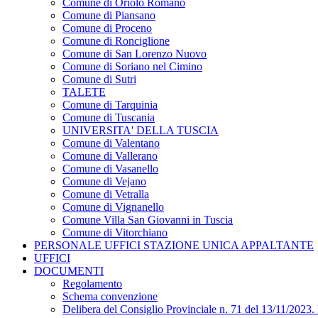
Comune di Oriolo Romano
Comune di Piansano
Comune di Proceno
Comune di Ronciglione
Comune di San Lorenzo Nuovo
Comune di Soriano nel Cimino
Comune di Sutri
TALETE
Comune di Tarquinia
Comune di Tuscania
UNIVERSITA' DELLA TUSCIA
Comune di Valentano
Comune di Vallerano
Comune di Vasanello
Comune di Vejano
Comune di Vetralla
Comune di Vignanello
Comune Villa San Giovanni in Tuscia
Comune di Vitorchiano
PERSONALE UFFICI STAZIONE UNICA APPALTANTE
UFFICI
DOCUMENTI
Regolamento
Schema convenzione
Delibera del Consiglio Provinciale n. 71 del 13/11/2023