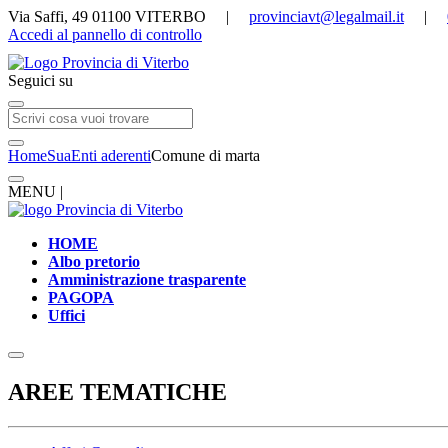
Via Saffi, 49 01100 VITERBO |
provinciavt@legalmail.it
|
Accedi al pannello di controllo
Seguici su
Home
Sua
Enti aderenti
Comune di marta
MENU |
HOME
Albo pretorio
Amministrazione trasparente
PAGOPA
Uffici
AREE TEMATICHE