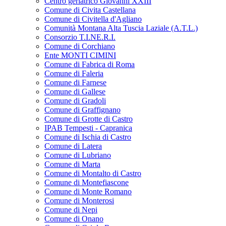
Centro geriatrico Giovanni XXIII
Comune di Civita Castellana
Comune di Civitella d'Agliano
Comunità Montana Alta Tuscia Laziale (A.T.L.)
Consorzio T.I.NE.R.I.
Comune di Corchiano
Ente MONTI CIMINI
Comune di Fabrica di Roma
Comune di Faleria
Comune di Farnese
Comune di Gallese
Comune di Gradoli
Comune di Graffignano
Comune di Grotte di Castro
IPAB Tempesti - Capranica
Comune di Ischia di Castro
Comune di Latera
Comune di Lubriano
Comune di Marta
Comune di Montalto di Castro
Comune di Montefiascone
Comune di Monte Romano
Comune di Monterosi
Comune di Nepi
Comune di Onano