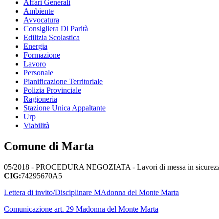
Affari Generali
Ambiente
Avvocatura
Consigliera Di Parità
Edilizia Scolastica
Energia
Formazione
Lavoro
Personale
Pianificazione Territoriale
Polizia Provinciale
Ragioneria
Stazione Unica Appaltante
Urp
Viabilità
Comune di Marta
05/2018 - PROCEDURA NEGOZIATA - Lavori di messa in sicurezza di 
CIG:
74295670A5
Lettera di invito/Disciplinare MAdonna del Monte Marta
Comunicazione art. 29 Madonna del Monte Marta