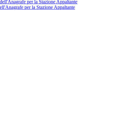
ell'Anagrafe per la Stazione Appaltante
ll'Anagrafe per la Stazione Appaltante