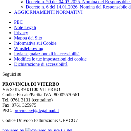
Decreto n. 50 del 04.03.2025. Nomina del Responsabile d
Decreto n. 6 del 14.01.2026. Nomina del Responsabile de
AGGIORNAMENTI NORMATIVI
PEC
Note Legali
Privacy
Mappa del Sito
Informativa sui Cookie
Whistleblowing
Invia segnalazione di inaccessibilità
Modifica le tue impostazioni dei cookie
Dichiarazione di accessibilità
Seguici su
PROVINCIA DI VITERBO
Via Saffi, 49 01100 VITERBO
Codice Fiscale/Partita IVA: 80005570561
Tel. 0761 3131 (centralino)
Fax: 0761 325975
PEC:
provinciavt@legalmail.it
Codice Univoco Fatturazione: UFVCO7
powered by