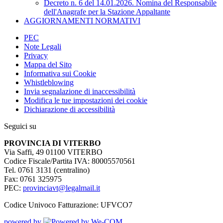
Decreto n. 6 del 14.01.2026. Nomina del Responsabile
dell'Anagrafe per la Stazione Appaltante
AGGIORNAMENTI NORMATIVI
PEC
Note Legali
Privacy
Mappa del Sito
Informativa sui Cookie
Whistleblowing
Invia segnalazione di inaccessibilità
Modifica le tue impostazioni dei cookie
Dichiarazione di accessibilità
Seguici su
PROVINCIA DI VITERBO
Via Saffi, 49 01100 VITERBO
Codice Fiscale/Partita IVA: 80005570561
Tel. 0761 3131 (centralino)
Fax: 0761 325975
PEC:
provinciavt@legalmail.it
Codice Univoco Fatturazione: UFVCO7
powered by