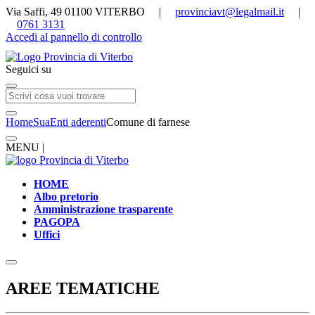
Via Saffi, 49 01100 VITERBO |
provinciavt@legalmail.it
|
0761 3131
Accedi al pannello di controllo
Seguici su
Home
Sua
Enti aderenti
Comune di farnese
MENU |
HOME
Albo pretorio
Amministrazione trasparente
PAGOPA
Uffici
AREE TEMATICHE