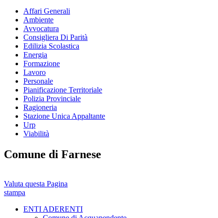
Affari Generali
Ambiente
Avvocatura
Consigliera Di Parità
Edilizia Scolastica
Energia
Formazione
Lavoro
Personale
Pianificazione Territoriale
Polizia Provinciale
Ragioneria
Stazione Unica Appaltante
Urp
Viabilità
Comune di Farnese
Valuta questa Pagina
stampa
ENTI ADERENTI
Comune di Acquapendente