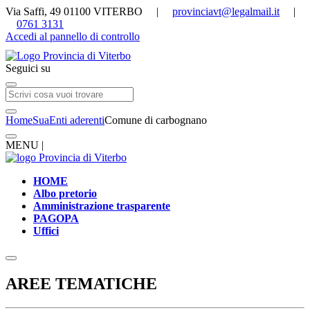
Via Saffi, 49 01100 VITERBO |
provinciavt@legalmail.it
|
0761 3131
Accedi al pannello di controllo
Seguici su
Home
Sua
Enti aderenti
Comune di carbognano
MENU |
HOME
Albo pretorio
Amministrazione trasparente
PAGOPA
Uffici
AREE TEMATICHE