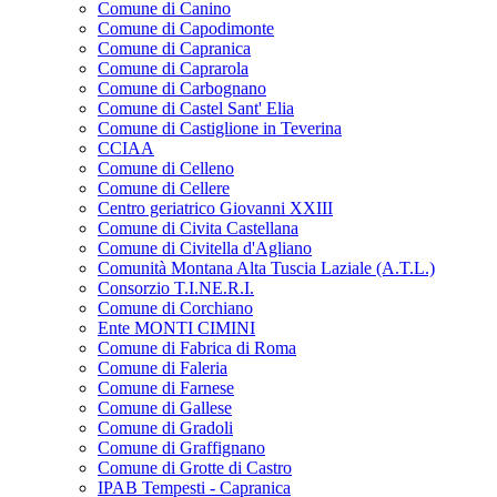
Comune di Canino
Comune di Capodimonte
Comune di Capranica
Comune di Caprarola
Comune di Carbognano
Comune di Castel Sant' Elia
Comune di Castiglione in Teverina
CCIAA
Comune di Celleno
Comune di Cellere
Centro geriatrico Giovanni XXIII
Comune di Civita Castellana
Comune di Civitella d'Agliano
Comunità Montana Alta Tuscia Laziale (A.T.L.)
Consorzio T.I.NE.R.I.
Comune di Corchiano
Ente MONTI CIMINI
Comune di Fabrica di Roma
Comune di Faleria
Comune di Farnese
Comune di Gallese
Comune di Gradoli
Comune di Graffignano
Comune di Grotte di Castro
IPAB Tempesti - Capranica