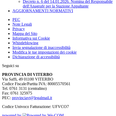
Decreto n. 6 del 14.01.2026. Nomina del Responsabile
dell'Anagrafe per la Stazione Appaltante
AGGIORNAMENTI NORMATIVI
PEC
Note Legali
Privacy
Mappa del Sito
Informativa sui Cookie
Whistleblowing
Invia segnalazione di inaccessibilità
Modifica le tue impostazioni dei cookie
Dichiarazione di accessibilità
Seguici su
PROVINCIA DI VITERBO
Via Saffi, 49 01100 VITERBO
Codice Fiscale/Partita IVA: 80005570561
Tel. 0761 3131 (centralino)
Fax: 0761 325975
PEC:
provinciavt@legalmail.it
Codice Univoco Fatturazione: UFVCO7
powered by