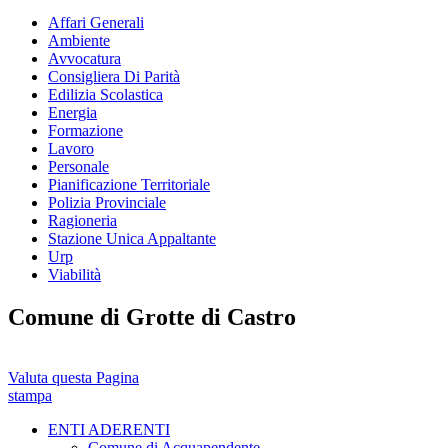
Affari Generali
Ambiente
Avvocatura
Consigliera Di Parità
Edilizia Scolastica
Energia
Formazione
Lavoro
Personale
Pianificazione Territoriale
Polizia Provinciale
Ragioneria
Stazione Unica Appaltante
Urp
Viabilità
Comune di Grotte di Castro
Valuta questa Pagina
stampa
ENTI ADERENTI
Comune di Acquapendente