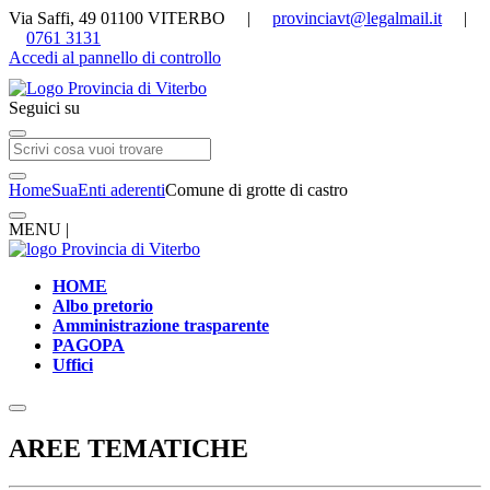
Via Saffi, 49 01100 VITERBO |
provinciavt@legalmail.it
|
0761 3131
Accedi al pannello di controllo
Seguici su
Home
Sua
Enti aderenti
Comune di grotte di castro
MENU |
HOME
Albo pretorio
Amministrazione trasparente
PAGOPA
Uffici
AREE TEMATICHE