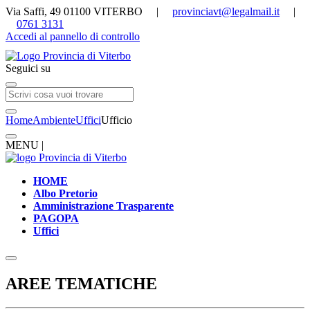
Via Saffi, 49 01100 VITERBO |
provinciavt@legalmail.it
|
0761 3131
Accedi al pannello di controllo
Seguici su
Home
Ambiente
Uffici
Ufficio
MENU |
HOME
Albo Pretorio
Amministrazione Trasparente
PAGOPA
Uffici
AREE TEMATICHE