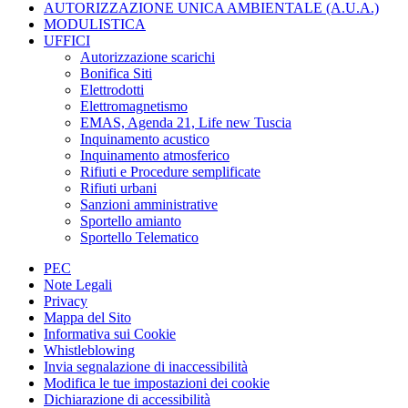
AUTORIZZAZIONE UNICA AMBIENTALE (A.U.A.)
MODULISTICA
UFFICI
Autorizzazione scarichi
Bonifica Siti
Elettrodotti
Elettromagnetismo
EMAS, Agenda 21, Life new Tuscia
Inquinamento acustico
Inquinamento atmosferico
Rifiuti e Procedure semplificate
Rifiuti urbani
Sanzioni amministrative
Sportello amianto
Sportello Telematico
PEC
Note Legali
Privacy
Mappa del Sito
Informativa sui Cookie
Whistleblowing
Invia segnalazione di inaccessibilità
Modifica le tue impostazioni dei cookie
Dichiarazione di accessibilità