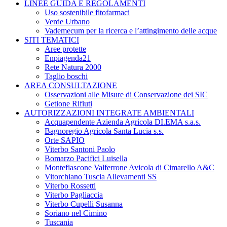
LINEE GUIDA E REGOLAMENTI
Uso sostenibile fitofarmaci
Verde Urbano
Vademecum per la ricerca e l’attingimento delle acque
SITI TEMATICI
Aree protette
Enpiagenda21
Rete Natura 2000
Taglio boschi
AREA CONSULTAZIONE
Osservazioni alle Misure di Conservazione dei SIC
Getione Rifiuti
AUTORIZZAZIONI INTEGRATE AMBIENTALI
Acquapendente Azienda Agricola DI.EMA s.a.s.
Bagnoregio Agricola Santa Lucia s.s.
Orte SAPIO
Viterbo Santoni Paolo
Bomarzo Pacifici Luisella
Montefiascone Valferrone Avicola di Cimarello A&C
Vitorchiano Tuscia Allevamenti SS
Viterbo Rossetti
Viterbo Pagliaccia
Viterbo Cupelli Susanna
Soriano nel Cimino
Tuscania