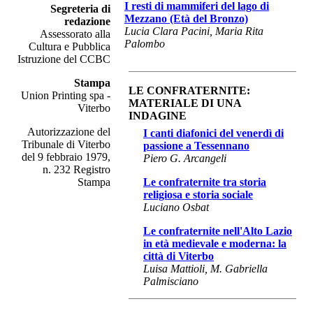
I resti di mammiferi del lago di
Segreteria di
Mezzano (Età del Bronzo)
redazione
Lucia Clara Pacini, Maria Rita
Assessorato alla
Palombo
Cultura e Pubblica
Istruzione del CCBC
Stampa
LE CONFRATERNITE:
Union Printing spa -
MATERIALE DI UNA
Viterbo
INDAGINE
Autorizzazione del
I canti diafonici del venerdì di
Tribunale di Viterbo
passione a Tessennano
del 9 febbraio 1979,
Piero G. Arcangeli
n. 232 Registro
Stampa
Le confraternite tra storia
religiosa e storia sociale
Luciano Osbat
Le confraternite nell'Alto Lazio
in età medievale e moderna: la
città di Viterbo
Luisa Mattioli, M. Gabriella
Palmisciano