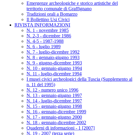
Emergenze archeologiche e storico artistiche del
territorio comunale di Graffignano
Tradizioni orali a Bomarzo
Il Bollettino Usi Civici
RIVISTA INFORMAZIONI
N. 1 - novembre 1985
N. 2-3 - dicembre 1986
N. 4-5 - 1987-1988
N. 6 - luglio 1989
N. 7 - luglio-dicembre 1992
N. 8 - gennaio-giugno 1993
N. 9 - giugno-dicembre 1993
N. 10 - gennaio-giugno 1994
N. 11 - luglio-dicembre 1994
I musei civici archeologici della Tuscia (Supplemento al
n. 11 del 1995)
N. 12 - numero unico 1996
N. 13 - gennaio-giugno 1997
N. 14 - luglio-dicembre 1997
N. 15 - gennaio-giugno 1998
N. 16 - gennaio-dicembre 1999
N. 17 - gennaio-giugno 2000
N. 18 - gennaio-dicembre 2002
Quaderni di informazioni - 1 [2007]
N. 19 - 2007 (terza serie)