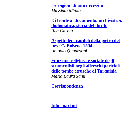
Le ragioni di una necessità
Massimo Miglio
Di fronte al documento: archivistica,
diplomatica, storia del diritto
Rita Cosma
Aspetti dei "capitoli della pietra del
pesce". Bolsena 1564
Antonio Quattranni
Funzione religiosa e sociale degli
strumentisti negli affreschi parietali
delle tombe etrusche di Tarquinia
Maria Laura Santi
Corrispondenza
Informazioni