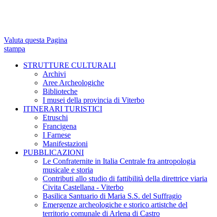
Valuta questa Pagina
stampa
STRUTTURE CULTURALI
Archivi
Aree Archeologiche
Biblioteche
I musei della provincia di Viterbo
ITINERARI TURISTICI
Etruschi
Francigena
I Farnese
Manifestazioni
PUBBLICAZIONI
Le Confraternite in Italia Centrale fra antropologia
musicale e storia
Contributi allo studio di fattibilità della direttrice viaria
Civita Castellana - Viterbo
Basilica Santuario di Maria S.S. del Suffragio
Emergenze archeologiche e storico artistche del
territorio comunale di Arlena di Castro