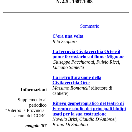
N. 4-5 - 1987-1988
Sommario
C'era una volta
Rita Scoparo
La ferrovia Civitavecchia Orte e il
ponte ferroviario sul fiume Mignone
Giuseppe Pacchiarotti, Fulvio Ricci,
Luciano Santella
La ristrutturazione della
Civitavecchia Orte
Massimo Romanelli
(direttore di
Informazioni
cantiere)
Supplemento al
Rilievo geopetrografico del teatro di
periodico
Ferento e studio dei principali litotipi
"Viterbo la Provincia"
usati per la sua costruzione
a cura del CCBC
Novella Brizi, Claudio D'Ambrosi,
Bruno Di Sabatino
maggio '87