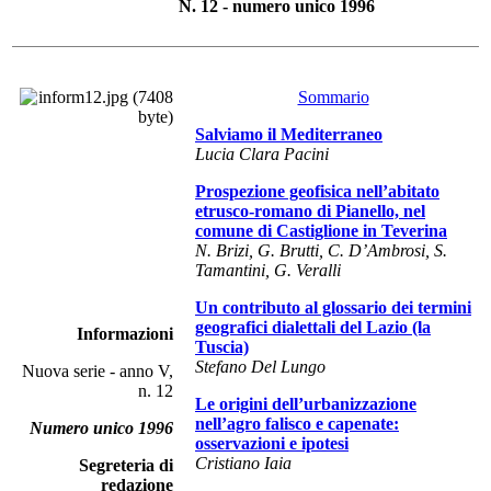
N. 12 - numero unico 1996
Sommario
Salviamo il Mediterraneo
Lucia Clara Pacini
Prospezione geofisica nell’abitato
etrusco-romano di Pianello, nel
comune di Castiglione in Teverina
N. Brizi, G. Brutti, C. D’Ambrosi, S.
Tamantini, G. Veralli
Un contributo al glossario dei termini
geografici dialettali del Lazio (la
Informazioni
Tuscia)
Stefano Del Lungo
Nuova serie - anno V,
n. 12
Le origini dell’urbanizzazione
nell’agro falisco e capenate:
Numero unico 1996
osservazioni e ipotesi
Cristiano Iaia
Segreteria di
redazione