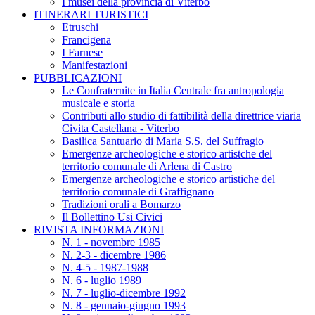
I musei della provincia di Viterbo
ITINERARI TURISTICI
Etruschi
Francigena
I Farnese
Manifestazioni
PUBBLICAZIONI
Le Confraternite in Italia Centrale fra antropologia
musicale e storia
Contributi allo studio di fattibilità della direttrice viaria
Civita Castellana - Viterbo
Basilica Santuario di Maria S.S. del Suffragio
Emergenze archeologiche e storico artistche del
territorio comunale di Arlena di Castro
Emergenze archeologiche e storico artistiche del
territorio comunale di Graffignano
Tradizioni orali a Bomarzo
Il Bollettino Usi Civici
RIVISTA INFORMAZIONI
N. 1 - novembre 1985
N. 2-3 - dicembre 1986
N. 4-5 - 1987-1988
N. 6 - luglio 1989
N. 7 - luglio-dicembre 1992
N. 8 - gennaio-giugno 1993