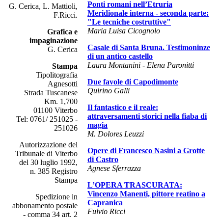
Ponti romani nell’Etruria
G. Cerica, L. Mattioli,
Meridionale interna - seconda parte:
F.Ricci.
"Le tecniche costruttive"
Maria Luisa Cicognolo
Grafica e
impaginazione
Casale di Santa Bruna. Testimoninze
G. Cerica
di un antico castello
Laura Montanini - Elena Paronitti
Stampa
Tipolitografia
Due favole di Capodimonte
Agnesotti
Quirino Galli
Strada Tuscanese
Km. 1,700
Il fantastico e il reale:
01100 Viterbo
attraversamenti storici nella fiaba di
Tel: 0761/ 251025 -
magia
251026
M. Dolores Leuzzi
Autorizzazione del
Opere di Francesco Nasini a Grotte
Tribunale di Viterbo
di Castro
del 30 luglio 1992,
Agnese Sferrazza
n. 385 Registro
Stampa
L’OPERA TRASCURATA:
Vincenzo Manenti, pittore reatino a
Spedizione in
Capranica
abbonamento postale
Fulvio Ricci
- comma 34 art. 2