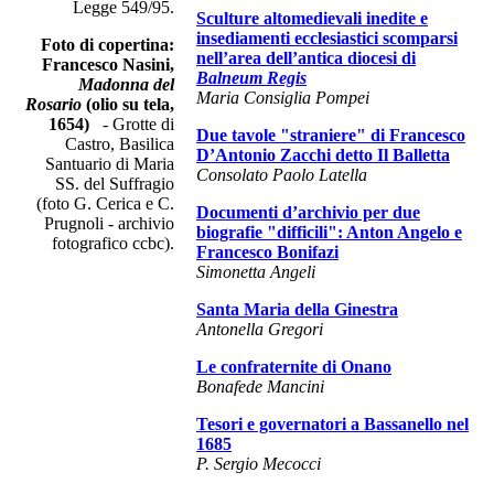
Legge 549/95.
Sculture altomedievali inedite e
insediamenti ecclesiastici scomparsi
Foto di copertina:
nell’area dell’antica diocesi di
Francesco Nasini,
Balneum Regis
Madonna del
Maria Consiglia Pompei
Rosario
(olio su tela,
1654)
- Grotte di
Due tavole "straniere" di Francesco
Castro, Basilica
D’Antonio Zacchi detto Il Balletta
Santuario di Maria
Consolato Paolo Latella
SS. del Suffragio
(foto G. Cerica e C.
Documenti d’archivio per due
Prugnoli - archivio
biografie "difficili": Anton Angelo e
fotografico ccbc).
Francesco Bonifazi
Simonetta Angeli
Santa Maria della Ginestra
Antonella Gregori
Le confraternite di Onano
Bonafede Mancini
Tesori e governatori a Bassanello nel
1685
P. Sergio Mecocci