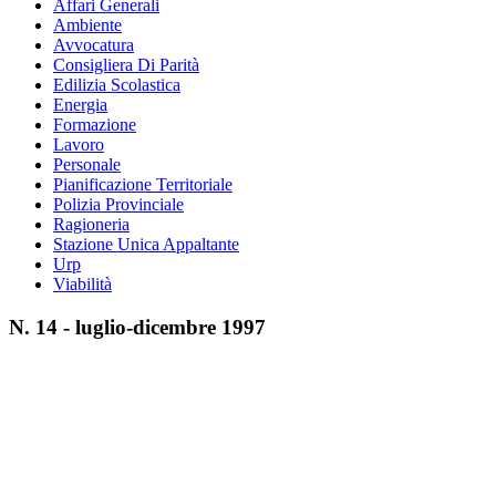
Affari Generali
Ambiente
Avvocatura
Consigliera Di Parità
Edilizia Scolastica
Energia
Formazione
Lavoro
Personale
Pianificazione Territoriale
Polizia Provinciale
Ragioneria
Stazione Unica Appaltante
Urp
Viabilità
N. 14 - luglio-dicembre 1997