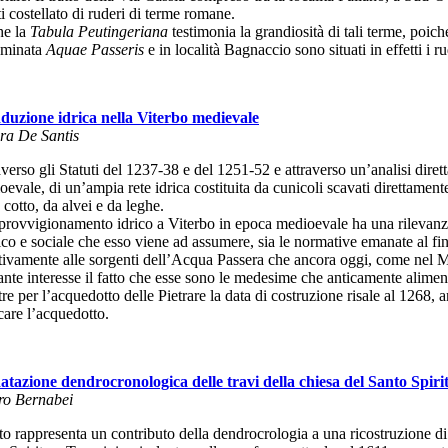
ti costellato di ruderi di terme romane.
e la
Tabula Peutingeriana
testimonia la grandiosità di tali terme, poich
minata
Aquae Passeris
e in località Bagnaccio sono situati in effetti i rud
duzione idrica nella Viterbo medievale
ra De Santis
verso gli Statuti del 1237-38 e del 1251-52 e attraverso un’analisi dirett
evale, di un’ampia rete idrica costituita da cunicoli scavati direttamente
 cotto, da alvei e da leghe.
provvigionamento idrico a Viterbo in epoca medioevale ha una rilevanza n
ico e sociale che esso viene ad assumere, sia le normative emanate al fi
tivamente alle sorgenti dell’Acqua Passera che ancora oggi, come nel Med
vante interesse il fatto che esse sono le medesime che anticamente al
e per l’acquedotto delle Pietrare la data di costruzione risale al 1268, 
care l’acquedotto.
atazione dendrocronologica delle travi della chiesa del Santo Spiri
o Bernabei
sto rappresenta un contributo della dendrocrologia a una ricostruzione di ca