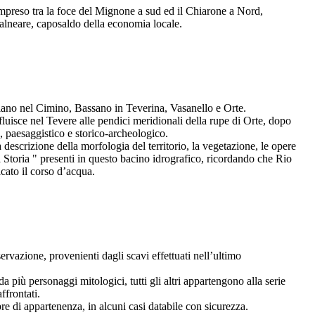
 compreso tra la foce del Mignone a sud ed il Chiarone a Nord,
balneare, caposaldo della economia locale.
oriano nel Cimino, Bassano in Teverina, Vasanello e Orte.
luisce nel Tevere alle pendici meridionali della rupe di Orte, dopo
, paesaggistico e storico-archeologico.
descrizione della morfologia del territorio, la vegetazione, le opere
a Storia " presenti in questo bacino idrografico, ricordando che Rio
icato il corso d’acqua.
nservazione, provenienti dagli scavi effettuati nell’ultimo
 più personaggi mitologici, tutti gli altri appartengono alla serie
ffrontati.
bre di appartenenza, in alcuni casi databile con sicurezza.