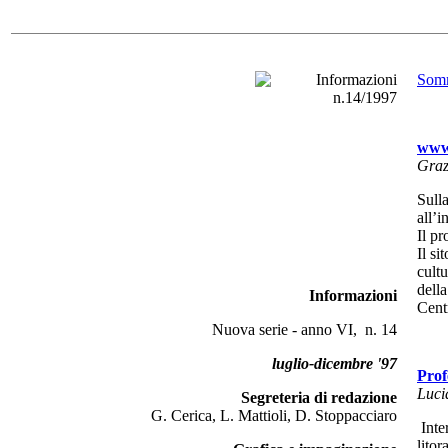
Som
www.
Graz
Sulla
all’i
Il pr
Il si
cult
della
Informazioni
Cent
Nuova serie - anno VI, n. 14
luglio-dicembre '97
Prof
Luci
Segreteria di redazione
G. Cerica, L. Mattioli, D. Stoppacciaro
Inte
litor