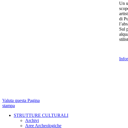
Un u
scope
artis
di Pu
l’abs
Sul p
alqua
stili
Info
Valuta questa Pagina
stampa
STRUTTURE CULTURALI
Archivi
Aree Archeologiche