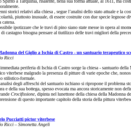
 Spirito a Tarquinia, risalente, nella sua forma attuale, al 1611, ma cost
oralmente.
nni storici relativi alla chiesa , segue l’analisi dello stato attuale e la
colarità, piuttosto inusuale, di essere costruite con due specie legnose d
a catena.
ssibile ipotizzare che le travi di pino siano state messe in opera al mome
 di castagno bisogna pensare al tiutilizzo delle travi migliori della prec
adonna del Giglio a Ischia di Castro - un santuario terapeutico sc
io Ricci
’immediata periferia di Ischia di Castro sorge la chiesa - santuario del
stico viterbese malgrado la presenza di pitture di varie epoche che, non
o stilistico-formale.
analisi degli affreschi del santuario ischiano si ripropone il problema st
ura e della sua bottega, spesso evocata ma ancora storicamente non defin
rande
Crocifissione
, dipinta nel lunettone della chiesa della Madonna 
rensione di questo importante capitolo della storia della pittura viterbe
lo Pucciatti pictor viterbese
io Ricci – Simonetta Angeli