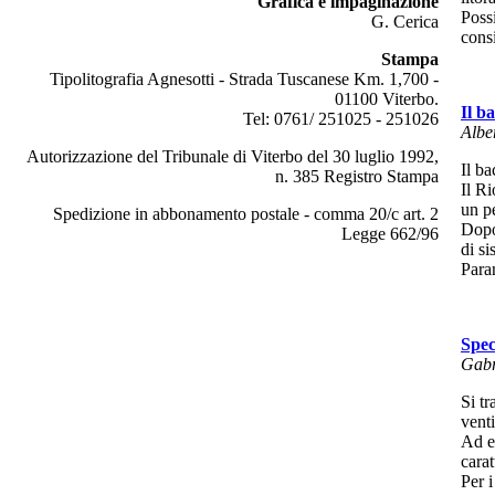
Grafica e impaginazione
Possi
G. Cerica
cons
Stampa
Tipolitografia Agnesotti - Strada Tuscanese Km. 1,700 -
01100 Viterbo.
Il b
Tel: 0761/ 251025 - 251026
Albe
Autorizzazione del Tribunale di Viterbo del 30 luglio 1992,
Il ba
n. 385 Registro Stampa
Il R
un pe
Spedizione in abbonamento postale - comma 20/c art. 2
Dopo 
Legge 662/96
di si
Paran
Spec
Gabr
Si tr
venti
Ad ec
carat
Per i