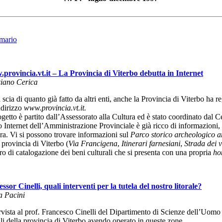
mario
provincia.vt.it – La Provincia di Viterbo debutta in Internet
iano Cerica
 scia di quanto già fatto da altri enti, anche la Provincia di Viterbo ha r
ndirizzo
www.provincia.vt.it.
ogetto è partito dall’Assessorato alla Cultura ed è stato coordinato dal C
to Internet dell’Amministrazione Provinciale è già ricco di informazioni, 
ura. Vi si possono trovare informazioni sul
Parco storico archeologico 
 provincia di Viterbo (
Via Francigena
,
Itinerari farnesiani
,
Strada dei v
ro di catalogazione dei beni culturali che si presenta con una propria
ho
essor Cinelli, quali interventi per la tutela del nostro litorale?
a Pacini
rvista al prof. Francesco Cinelli del Dipartimento di Scienze dell’Uomo 
ali della provincia di Viterbo avendo operato in queste zone.