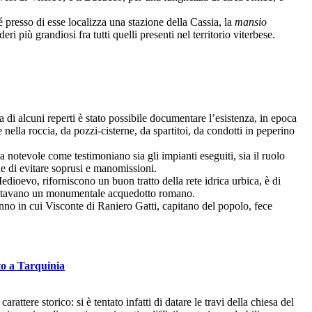
é presso di esse localizza una stazione della Cassia, la
mansio
eri più grandiosi fra tutti quelli presenti nel territorio viterbese.
a di alcuni reperti è stato possibile documentare l’esistenza, in epoca
 nella roccia, da pozzi-cisterne, da spartitoi, da condotti in peperino
otevole come testimoniano sia gli impianti eseguiti, sia il ruolo
ne di evitare soprusi e manomissioni.
ioevo, riforniscono un buon tratto della rete idrica urbica, è di
imentavano un monumentale acquedotto romano.
anno in cui Visconte di Raniero Gatti, capitano del popolo, fece
to a Tarquinia
rattere storico: si è tentato infatti di datare le travi della chiesa del