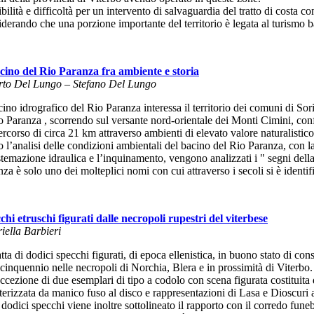
bilità e difficoltà per un intervento di salvaguardia del tratto di costa
iderando che una porzione importante del territorio è legata al turismo 
acino del Rio Paranza fra ambiente e storia
rto Del Lungo – Stefano Del Lungo
cino idrografico del Rio Paranza interessa il territorio dei comuni di S
io Paranza , scorrendo sul versante nord-orientale dei Monti Cimini, conf
rcorso di circa 21 km attraverso ambienti di elevato valore naturalistico
l’analisi delle condizioni ambientali del bacino del Rio Paranza, con la 
stemazione idraulica e l’inquinamento, vengono analizzati i " segni dell
za è solo uno dei molteplici nomi con cui attraverso i secoli si è identif
chi etruschi figurati dalle necropoli rupestri del viterbese
iella Barbieri
atta di dodici specchi figurati, di epoca ellenistica, in buono stato di co
cinquennio nelle necropoli di Norchia, Blera e in prossimità di Viterbo.
cezione di due esemplari di tipo a codolo con scena figurata costituita da
terizzata da manico fuso al disco e rappresentazioni di Lasa e Dioscuri a
 dodici specchi viene inoltre sottolineato il rapporto con il corredo fune