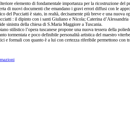
lteriore elemento di fondamentale importanza per la ricostruzione del pr
rta di nuovi documenti che emandano i gravi errori diffusi con le appros
tico del Pucciatti è stato, in realtà, decisamente più breve e una nuova o
cciatti : il dipinto con i santi Giuliano e Nicola; Caterina d’Alessandria 
ide sinistra della chiesa di S.Maria Maggiore a Tuscania.
iano stilistico l’opera tuscanese propone una nuova tessera della poliedr
nto tormentata e poco definibile personalità artistica del maestro viterbe
stici e formali con quanto è a lui con certezza riferibile permettono con tra
rmazioni