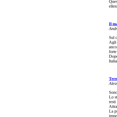
Ques
ellen
Il m
Andr
Sul c
Agli 
ancor
forte
Dopo
Itali
Term
Ales
Sono 
Lo st
resti
Attra
La pr
imper