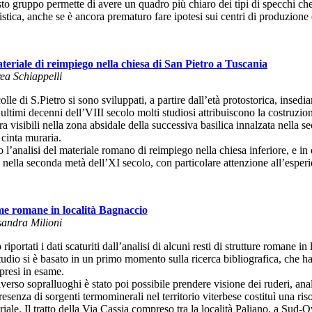
to gruppo permette di avere un quadro più chiaro dei tipi di specchi che
istica, anche se è ancora prematuro fare ipotesi sui centri di produzione
ateriale di reimpiego nella chiesa di San Pietro a Tuscania
ea Schiappelli
olle di S.Pietro si sono sviluppati, a partire dall’età protostorica, insed
ultimi decenni dell’VIII secolo molti studiosi attribuiscono la costruzio
a visibili nella zona absidale della successiva basilica innalzata nella
 cinta muraria.
 l’analisi del materiale romano di reimpiego nella chiesa inferiore, e i
a nella seconda metà dell’XI secolo, con particolare attenzione all’esperi
e romane in località Bagnaccio
sandra Milioni
riportati i dati scaturiti dall’analisi di alcuni resti di strutture romane 
udio si è basato in un primo momento sulla ricerca bibliografica, che ha
 presi in esame.
verso sopralluoghi è stato poi possibile prendere visione dei ruderi, anali
esenza di sorgenti termominerali nel territorio viterbese costituì una riso
iale. Il tratto della Via Cassia compreso tra la località Paliano, a Sud