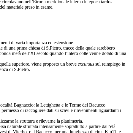
 circolavano nell’Etruria meridionale interna in epoca tardo-
 del materiale preso in esame.
iamenti di varia importanza ed estensione.
ne di una prima chiesa di S.Pietro, tracce della quale sarebbero
 seconda metà dell’XI secolo quando l’intero colle venne dotato di una
n quella superiore, viene proposto un breve
excursus
sul reimpiego in
enza di S.Pietro.
in località Bagnaccio: la Lettighetta e le Terme del Bacucco.
 permesso di raccogliere dati su scavi e rinvenimenti riguardanti i
zzarne la struttura e rilevarne la planimetria.
rsa naturale sfruttata intensamente soprattutto a partire dall’età
-Ovest di Viterbo, e il Bacucco, per una lunghezza di circa Km11, è