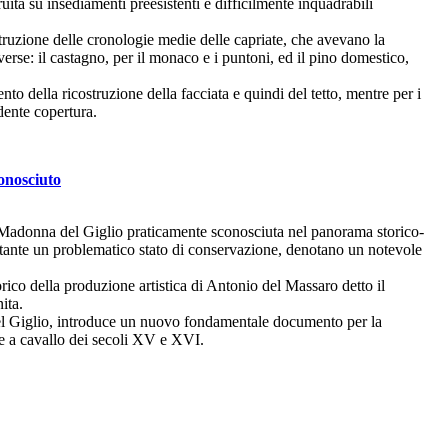
ruita su insediamenti preesistenti e difficilmente inquadrabili
 costruzione delle cronologie medie delle capriate, che avevano la
iverse: il castagno, per il monaco e i puntoni, ed il pino domestico,
nto della ricostruzione della facciata e quindi del tetto, mentre per i
edente copertura.
onosciuto
la Madonna del Giglio praticamente sconosciuta nel panorama storico-
ostante un problematico stato di conservazione, denotano un notevole
orico della produzione artistica di Antonio del Massaro detto il
ita.
del Giglio, introduce un nuovo fondamentale documento per la
se a cavallo dei secoli XV e XVI.