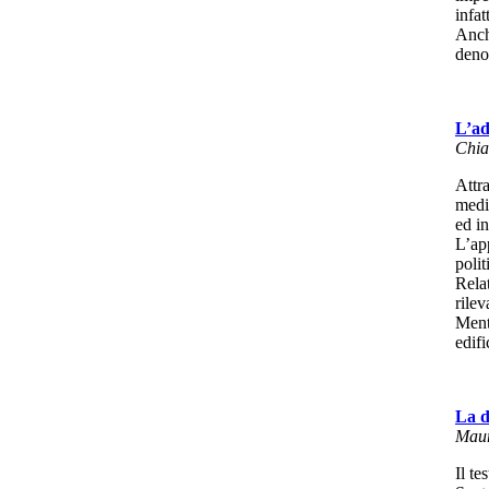
infat
Anch
deno
L’ad
Chia
Attra
medio
ed in
L’ap
polit
Rela
rile
Mentr
edifi
La d
Maur
Il te