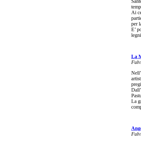
Santo
temp
Ai ce
parti
per l
E’ po
legni
La M
Fulv
Nell
arti
pregi
Dall’
Past
La g
comp
Ange
Fulv