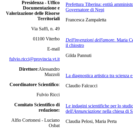
Presidenza - Uffico
Prefettura Tiberina: entità amminist
Documentazione e
Governatore di Nepi
Valorizazione delle Risorse
Territoriali
Francesca Zampaletta
Via Saffi, n. 49
01100 Viterbo
Dell'invenzioni dell'amore
. Maria Ce
il chiostro
E-mail
Gilda Pannuti
fulvio.ricci@provincia.vt.it
Direttore
:Alessandro
Mazzoli
La diagnostica artistica tra scienza e
Coordinatore Scientifico
:
Claudio Falcucci
Fulvio Ricci
Comitato Scientifico di
Le indagini scientifiche per lo studio
redazione:
dell'
Annunciazione
nella chiesa di 
Alfio Cortonesi - Luciano
Claudia Pelosi, Maria Perta
Osbat