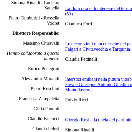
Simona Rinaldi - Luciano
Santella
La flora rara e di interesse del ter
(Vt)
Pietro Tamburini - Rossella
Vodret
Gianluca Forti
Direttore Responsabile
:
Massimo Chiravalli
Le decorazioni ottocentesche nei pal
Falgari a Civitavecchia e Tarquinia
Hanno collaborato a questo
numero
:
Claudia Pettinelli
Enrico Pellegrini
Alessandro Morandi
Interstizi emiliani nella pittura vite
Fava e Giuseppe Antonio Ghedini ne
Pietro Roschini
Montefiascone
Francesca Zampaletta
Fulvio Ricci
Gilda Pannuti
Claudio Falcucci
Giorgio Rosi e la tutela del patrimini
Claudia Pelosi
Simona Rinaldi