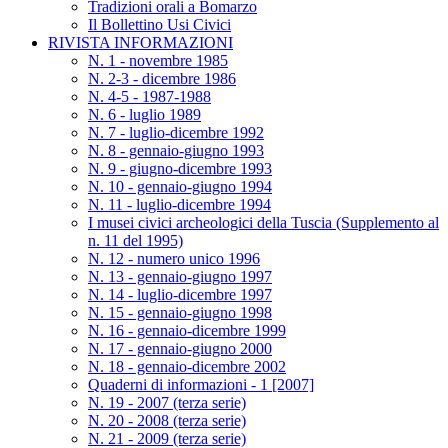
Tradizioni orali a Bomarzo
Il Bollettino Usi Civici
RIVISTA INFORMAZIONI
N. 1 - novembre 1985
N. 2-3 - dicembre 1986
N. 4-5 - 1987-1988
N. 6 - luglio 1989
N. 7 - luglio-dicembre 1992
N. 8 - gennaio-giugno 1993
N. 9 - giugno-dicembre 1993
N. 10 - gennaio-giugno 1994
N. 11 - luglio-dicembre 1994
I musei civici archeologici della Tuscia (Supplemento al
n. 11 del 1995)
N. 12 - numero unico 1996
N. 13 - gennaio-giugno 1997
N. 14 - luglio-dicembre 1997
N. 15 - gennaio-giugno 1998
N. 16 - gennaio-dicembre 1999
N. 17 - gennaio-giugno 2000
N. 18 - gennaio-dicembre 2002
Quaderni di informazioni - 1 [2007]
N. 19 - 2007 (terza serie)
N. 20 - 2008 (terza serie)
N. 21 - 2009 (terza serie)