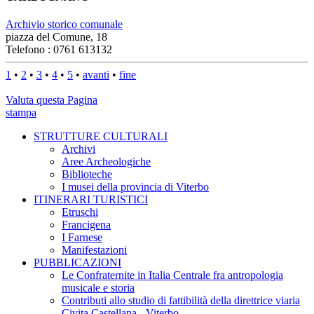
Archivio storico comunale
piazza del Comune, 18
Telefono : 0761 613132
1
•
2
•
3
•
4
•
5
•
avanti
•
fine
Valuta questa Pagina
stampa
STRUTTURE CULTURALI
Archivi
Aree Archeologiche
Biblioteche
I musei della provincia di Viterbo
ITINERARI TURISTICI
Etruschi
Francigena
I Farnese
Manifestazioni
PUBBLICAZIONI
Le Confraternite in Italia Centrale fra antropologia
musicale e storia
Contributi allo studio di fattibilità della direttrice viaria
Civita Castellana - Viterbo