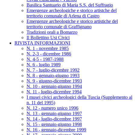
Basilica Santuario di Maria S.S. del Suffragio
Emergenze archeologiche e storico artistche del
territorio comunale di Arlena di Castro
Emergenze archeologiche e storico artistiche del
territorio comunale di Graffignano
Tradizioni orali a Bomarzo
Il Bollettino Usi Civici
RIVISTA INFORMAZIONI
N. 1 - novembre 1985
N. 2-3 - dicembre 1986
N. 4-5 - 1987-1988
N. 6 - luglio 1989
N. 7 - luglio-dicembre 1992
N. 8 - gennaio-giugno 1993
N. 9 - giugno-dicembre 1993
N. 10 - gennaio-giugno 1994
N. 11 - luglio-dicembre 1994
I musei civici archeologici della Tuscia (Supplemento al
n. 11 del 1995)
N. 12 - numero unico 1996
N. 13 - gennaio-giugno 1997
N. 14 - luglio-dicembre 1997
N. 15 - gennaio-giugno 1998
N. 16 - gennaio-dicembre 1999