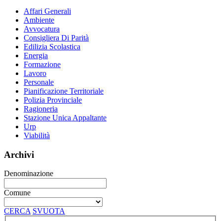
Affari Generali
Ambiente
Avvocatura
Consigliera Di Parità
Edilizia Scolastica
Energia
Formazione
Lavoro
Personale
Pianificazione Territoriale
Polizia Provinciale
Ragioneria
Stazione Unica Appaltante
Urp
Viabilità
Archivi
Denominazione
Comune
CERCA
SVUOTA