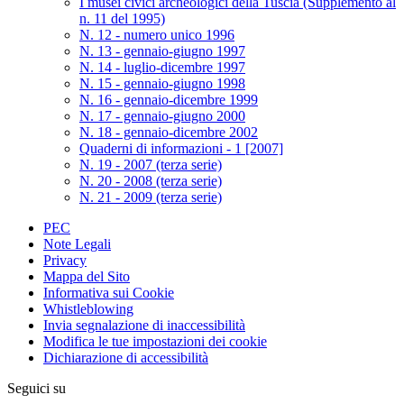
I musei civici archeologici della Tuscia (Supplemento al
n. 11 del 1995)
N. 12 - numero unico 1996
N. 13 - gennaio-giugno 1997
N. 14 - luglio-dicembre 1997
N. 15 - gennaio-giugno 1998
N. 16 - gennaio-dicembre 1999
N. 17 - gennaio-giugno 2000
N. 18 - gennaio-dicembre 2002
Quaderni di informazioni - 1 [2007]
N. 19 - 2007 (terza serie)
N. 20 - 2008 (terza serie)
N. 21 - 2009 (terza serie)
PEC
Note Legali
Privacy
Mappa del Sito
Informativa sui Cookie
Whistleblowing
Invia segnalazione di inaccessibilità
Modifica le tue impostazioni dei cookie
Dichiarazione di accessibilità
Seguici su