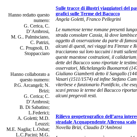
Sulle tracce di illustri viaggiatori del p
grafici sulle Terme del Bacucco
Hanno redatto questo
Angela Goletti, Franco Pellegrini
numero:
G. Cerica, C.
Le numerose terme romane presenti lungo i
D’Ambrosi,
strada consolare Cassia, là dove lambisce
M. G.. Palmisciano,
oggetto di osservazione da parte di famosi
C. Patrizi,
alcuni di questi, nei viaggi tra Firenze e 
C. Prugnoli, D.
tracciarono sui loro taccuini i tratti salien
Stoppacciaro
queste maestose costruzioni, il
calidarium
dette del Bacucco sono riportate le testimo
osservatori, Michelangelo Buonarroti (14
Giuliano Giamberti detto il Sangallo (14
Hanno collaborato a
Vasari (1511/1574) ed infine Stefano Camil
questo numero:
viterbese e funzionario Pontificio, che es
P.G. Arcangeli; N.
scavi presso le terme del Bacucco riporta
Brizi;
alcuni pregevoli resti.
G. Cerica; C.
D’Ambrosi;
B. Di Sabatino;
L.Federici;
Rilievo geopetrografico dell’area intere
A. Goletti; M.D.
stradale Acquapendente Allerona scalo
Leuzzi;
Novella Brizi, Claudio D’Ambrosi
M.E. Naglia; L.Osbat;
L.C.Pacini; M.G.