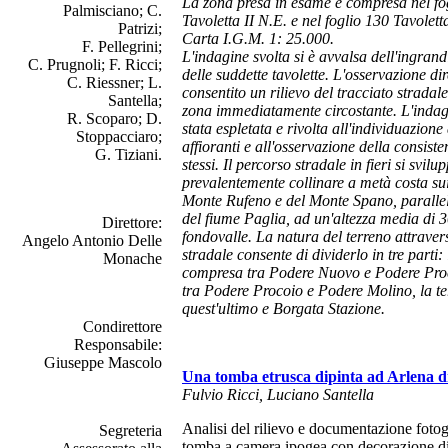
La zona presa in esame è compresa nel fo
Palmisciano; C.
Tavoletta II N.E. e nel foglio 130 Tavolett
Patrizi;
Carta I.G.M. 1: 25.000.
F. Pellegrini;
L'indagine svolta si è avvalsa dell'ingra
C. Prugnoli; F. Ricci;
delle suddette tavolette. L'osservazione dir
C. Riessner; L.
consentito un rilievo del tracciato stradale 
Santella;
zona immediatamente circostante. L'indag
R. Scoparo; D.
stata espletata e rivolta all'individuazione d
Stoppacciaro;
affioranti e all'osservazione della consisten
G. Tiziani.
stessi. Il percorso stradale in fieri si svil
prevalentemente collinare a metà costa sui
Monte Rufeno e del Monte Spano, paralle
del fiume Paglia, ad un'altezza media di 
Direttore:
fondovalle. La natura del terreno attraver
Angelo Antonio Delle
stradale consente di dividerlo in tre parti:
Monache
compresa tra Podere Nuovo e Podere Proc
tra Podere Procoio e Podere Molino, la te
quest'ultimo e Borgata Stazione.
Condirettore
Responsabile:
Giuseppe Mascolo
Una tomba etrusca dipinta ad Arlena d
Fulvio Ricci, Luciano Santella
Analisi del rilievo e documentazione fotog
Segreteria
tomba a camera ipogea con decorazione di