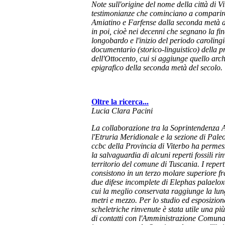
Note sull'origine del nome della città di Vi
testimonianze che cominciano a comparir
Amiatino e Farfense
dalla seconda metà de
in poi, cioè nei decenni che segnano la fi
longobardo e l'inizio del periodo carolingi
documentario (storico-linguistico) della 
dell'Ottocento, cui si aggiunge quello arc
epigrafico della seconda metà del secolo.
Oltre la ricerca...
Lucia Clara Pacini
La collaborazione tra la Soprintendenza 
l'Etruria Meridionale e la sezione di Pale
ccbc della Provincia di Viterbo ha permess
la salvaguardia di alcuni reperti fossili rin
territorio del comune di Tuscania. I repert
consistono in un terzo molare superiore f
due difese incomplete di
Elephas palaelox
cui la meglio conservata raggiunge la lun
metri e mezzo. Per lo studio ed esposizion
scheletriche rinvenute è stata utile una pi
di contatti con l'Amministrazione Comuna