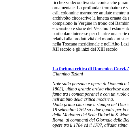
ricchezza decorativa sia iconica che pura
ornamentale. La profonda strombatura è vi
esili colonnine marmoree anulate mentre 
archivolto circoscrive la lunetta ornata da r
compaiono la Vergine in trono col Bambin
eucaristico e storie del Vecchio Testamento
particolare interesse per chiarire una serie
relativi alla produttività del mondo artist
nella Toscana meridionale e nell'Alto Lazio
XII secolo e gli inizi del XIII secolo.
La fortuna critica di Domenico Corvi. A
Giannino Tiziani
Note sulla persona e opera di Domenico 
1803), ultimo grande artista viterbese ass
fama tra i contemporanei e con un ruolo d
nell'ambito della critica moderna.
Dalla prima citazione a stampa nel
Diari
18 settembre 1762 su i due quadri per la
della Madonna dei Sette Dolori in S. Marc
Roma, ai commenti del
Giornale delle Bel
opere tra il 1784 ed il 1787, all'alta stima