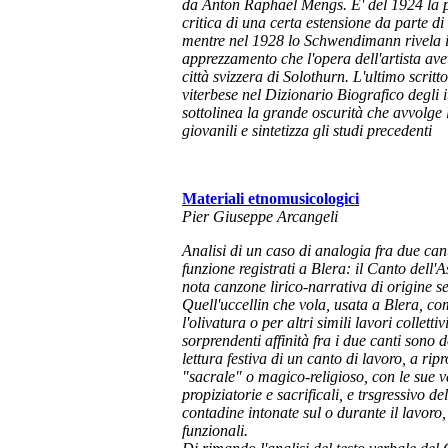
da Anton Raphael Mengs. E' del 1924 la p
critica di una certa estensione da parte 
mentre nel 1928 lo Schwendimann rivela 
apprezzamento che l'opera dell'artista ave
città svizzera di Solothurn. L'ultimo scritto
viterbese nel
Dizionario Biografico
degli i
sottolinea la grande oscurità che avvolge 
giovanili e sintetizza gli studi precedenti
Materiali etnomusicologici
Pier Giuseppe Arcangeli
Analisi di un caso di analogia fra due cant
funzione registrati a Blera: il
Canto dell'A
nota canzone lirico-narrativa di origine se
Quell'uccellin che vola
, usata a Blera, co
l'
olivatura
o per altri simili lavori collettiv
sorprendenti affinità fra i due canti sono
lettura festiva di un canto di lavoro, a rip
"sacrale" o magico-religioso, con le sue v
propiziatorie e sacrificali, e trsgressivo de
contadine intonate sul o durante il lavoro
funzionali.