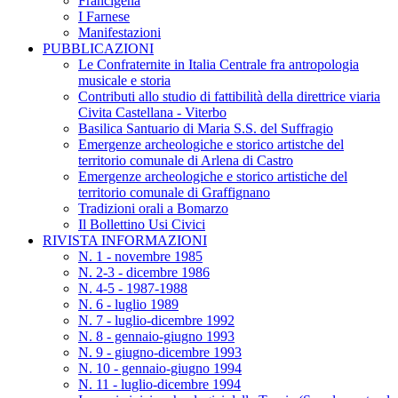
Francigena
I Farnese
Manifestazioni
PUBBLICAZIONI
Le Confraternite in Italia Centrale fra antropologia
musicale e storia
Contributi allo studio di fattibilità della direttrice viaria
Civita Castellana - Viterbo
Basilica Santuario di Maria S.S. del Suffragio
Emergenze archeologiche e storico artistche del
territorio comunale di Arlena di Castro
Emergenze archeologiche e storico artistiche del
territorio comunale di Graffignano
Tradizioni orali a Bomarzo
Il Bollettino Usi Civici
RIVISTA INFORMAZIONI
N. 1 - novembre 1985
N. 2-3 - dicembre 1986
N. 4-5 - 1987-1988
N. 6 - luglio 1989
N. 7 - luglio-dicembre 1992
N. 8 - gennaio-giugno 1993
N. 9 - giugno-dicembre 1993
N. 10 - gennaio-giugno 1994
N. 11 - luglio-dicembre 1994