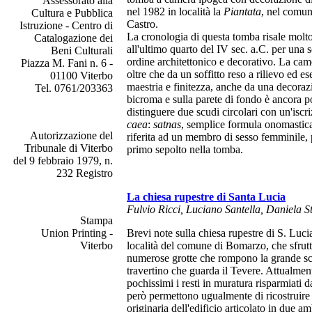
Assessorato alla
nel 1982 in località la
Piantata
, nel comun
Cultura e Pubblica
Castro.
Istruzione - Centro di
La cronologia di questa tomba risale molt
Catalogazione dei
all'ultimo quarto del IV sec. a.C. per una s
Beni Culturali
ordine architettonico e decorativo. La came
Piazza M. Fani n. 6 -
oltre che da un soffitto reso a rilievo ed e
01100 Viterbo
maestria e finitezza, anche da una decorazi
Tel. 0761/203363
bicroma e sulla parete di fondo è ancora p
distinguere due scudi circolari con un'iscr
caea
:
satnas
, semplice formula onomasti
Autorizzazione del
riferita ad un membro di sesso femminile, 
Tribunale di Viterbo
primo sepolto nella tomba.
del 9 febbraio 1979, n.
232 Registro
La chiesa rupestre di Santa Lucia
Fulvio Ricci, Luciano Santella, Daniela 
Stampa
Union Printing -
Brevi note sulla chiesa rupestre di S. Luc
Viterbo
località del comune di Bomarzo, che sfrutt
numerose grotte che rompono la grande sc
travertino che guarda il Tevere. Attualmen
pochissimi i resti in muratura risparmiati d
però permettono ugualmente di ricostruire
originaria dell'edificio articolato in due am