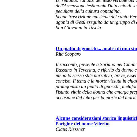
Di rimando l'analisi del testo verbale del
dell'Ascensione
testimonia l'intreccio di
sa
peculiare della cultura contadina.
Segue trascrizione musicale del canto
Per 
agonia di Gesù
eseguito da un gruppo di 
San Giovanni in Tuscia.
Un piatto di gnocchi... analisi di una st
Rita Scoparo
Il racconto, presente a Soriano nel Cimin
Bassano in Teverina, è riferito da donne 
meno lo stesso stile narrativo, breve, esse
conciso. Il tema è la morte vissuta in chiav
protagonista un piatto di gnocchi, metafor
l'istinto vitale della donna che emerge pre
occasione del lutto per la morte del marit
Alcune considerazioni storico linguistic
l’origine del nome Viterbo
Claus Riessner