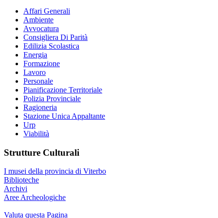
Affari Generali
Ambiente
Avvocatura
Consigliera Di Parità
Edilizia Scolastica
Energia
Formazione
Lavoro
Personale
Pianificazione Territoriale
Polizia Provinciale
Ragioneria
Stazione Unica Appaltante
Urp
Viabilità
Strutture Culturali
I musei della provincia di Viterbo
Biblioteche
Archivi
Aree Archeologiche
Valuta questa Pagina