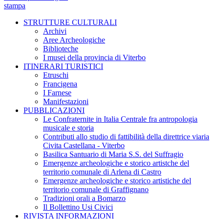
stampa
STRUTTURE CULTURALI
Archivi
Aree Archeologiche
Biblioteche
I musei della provincia di Viterbo
ITINERARI TURISTICI
Etruschi
Francigena
I Farnese
Manifestazioni
PUBBLICAZIONI
Le Confraternite in Italia Centrale fra antropologia
musicale e storia
Contributi allo studio di fattibilità della direttrice viaria
Civita Castellana - Viterbo
Basilica Santuario di Maria S.S. del Suffragio
Emergenze archeologiche e storico artistche del
territorio comunale di Arlena di Castro
Emergenze archeologiche e storico artistiche del
territorio comunale di Graffignano
Tradizioni orali a Bomarzo
Il Bollettino Usi Civici
RIVISTA INFORMAZIONI