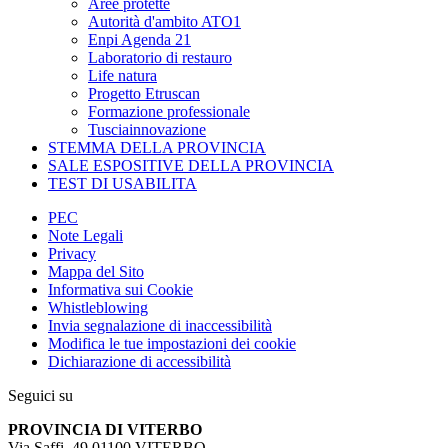
Aree protette
Autorità d'ambito ATO1
Enpi Agenda 21
Laboratorio di restauro
Life natura
Progetto Etruscan
Formazione professionale
Tusciainnovazione
STEMMA DELLA PROVINCIA
SALE ESPOSITIVE DELLA PROVINCIA
TEST DI USABILITA
PEC
Note Legali
Privacy
Mappa del Sito
Informativa sui Cookie
Whistleblowing
Invia segnalazione di inaccessibilità
Modifica le tue impostazioni dei cookie
Dichiarazione di accessibilità
Seguici su
PROVINCIA DI VITERBO
Via Saffi, 49 01100 VITERBO