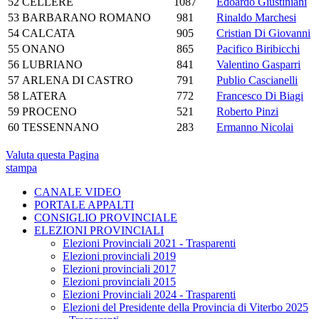
52
CELLERE
1087
Edoardo Giustiniani
53
BARBARANO ROMANO
981
Rinaldo Marchesi
54
CALCATA
905
Cristian Di Giovanni
55
ONANO
865
Pacifico Biribicchi
56
LUBRIANO
841
Valentino Gasparri
57
ARLENA DI CASTRO
791
Publio Cascianelli
58
LATERA
772
Francesco Di Biagi
59
PROCENO
521
Roberto Pinzi
60
TESSENNANO
283
Ermanno Nicolai
Valuta questa Pagina
stampa
CANALE VIDEO
PORTALE APPALTI
CONSIGLIO PROVINCIALE
ELEZIONI PROVINCIALI
Elezioni Provinciali 2021 - Trasparenti
Elezioni provinciali 2019
Elezioni provinciali 2017
Elezioni provinciali 2015
Elezioni Provinciali 2024 - Trasparenti
Elezioni del Presidente della Provincia di Viterbo 2025