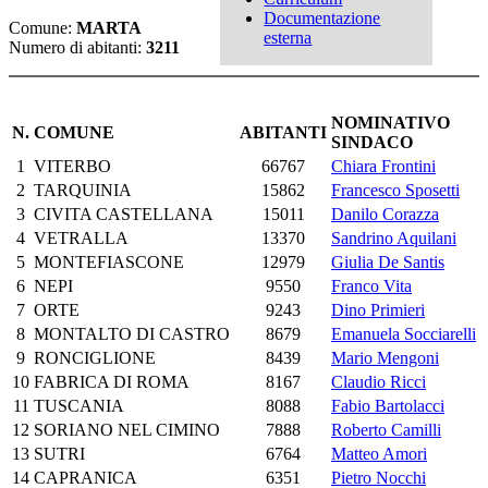
Documentazione
Comune:
MARTA
esterna
Numero di abitanti:
3211
NOMINATIVO
N.
COMUNE
ABITANTI
SINDACO
1
VITERBO
66767
Chiara Frontini
2
TARQUINIA
15862
Francesco Sposetti
3
CIVITA CASTELLANA
15011
Danilo Corazza
4
VETRALLA
13370
Sandrino Aquilani
5
MONTEFIASCONE
12979
Giulia De Santis
6
NEPI
9550
Franco Vita
7
ORTE
9243
Dino Primieri
8
MONTALTO DI CASTRO
8679
Emanuela Socciarelli
9
RONCIGLIONE
8439
Mario Mengoni
10
FABRICA DI ROMA
8167
Claudio Ricci
11
TUSCANIA
8088
Fabio Bartolacci
12
SORIANO NEL CIMINO
7888
Roberto Camilli
13
SUTRI
6764
Matteo Amori
14
CAPRANICA
6351
Pietro Nocchi