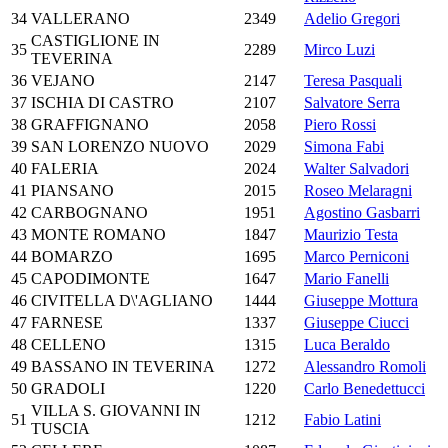
34
VALLERANO
2349
Adelio Gregori
CASTIGLIONE IN
35
2289
Mirco Luzi
TEVERINA
36
VEJANO
2147
Teresa Pasquali
37
ISCHIA DI CASTRO
2107
Salvatore Serra
38
GRAFFIGNANO
2058
Piero Rossi
39
SAN LORENZO NUOVO
2029
Simona Fabi
40
FALERIA
2024
Walter Salvadori
41
PIANSANO
2015
Roseo Melaragni
42
CARBOGNANO
1951
Agostino Gasbarri
43
MONTE ROMANO
1847
Maurizio Testa
44
BOMARZO
1695
Marco Perniconi
45
CAPODIMONTE
1647
Mario Fanelli
46
CIVITELLA D\'AGLIANO
1444
Giuseppe Mottura
47
FARNESE
1337
Giuseppe Ciucci
48
CELLENO
1315
Luca Beraldo
49
BASSANO IN TEVERINA
1272
Alessandro Romoli
50
GRADOLI
1220
Carlo Benedettucci
VILLA S. GIOVANNI IN
51
1212
Fabio Latini
TUSCIA