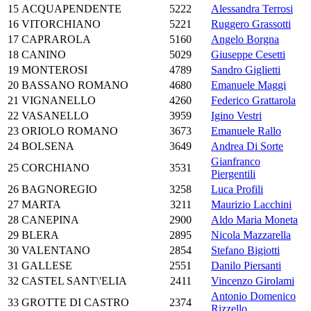
15
ACQUAPENDENTE
5222
Alessandra Terrosi
16
VITORCHIANO
5221
Ruggero Grassotti
17
CAPRAROLA
5160
Angelo Borgna
18
CANINO
5029
Giuseppe Cesetti
19
MONTEROSI
4789
Sandro Giglietti
20
BASSANO ROMANO
4680
Emanuele Maggi
21
VIGNANELLO
4260
Federico Grattarola
22
VASANELLO
3959
Igino Vestri
23
ORIOLO ROMANO
3673
Emanuele Rallo
24
BOLSENA
3649
Andrea Di Sorte
Gianfranco
25
CORCHIANO
3531
Piergentili
26
BAGNOREGIO
3258
Luca Profili
27
MARTA
3211
Maurizio Lacchini
28
CANEPINA
2900
Aldo Maria Moneta
29
BLERA
2895
Nicola Mazzarella
30
VALENTANO
2854
Stefano Bigiotti
31
GALLESE
2551
Danilo Piersanti
32
CASTEL SANT\'ELIA
2411
Vincenzo Girolami
Antonio Domenico
33
GROTTE DI CASTRO
2374
Rizzello