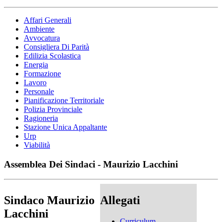
Affari Generali
Ambiente
Avvocatura
Consigliera Di Parità
Edilizia Scolastica
Energia
Formazione
Lavoro
Personale
Pianificazione Territoriale
Polizia Provinciale
Ragioneria
Stazione Unica Appaltante
Urp
Viabilità
Assemblea Dei Sindaci - Maurizio Lacchini
Sindaco Maurizio
Allegati
Lacchini
Curriculum