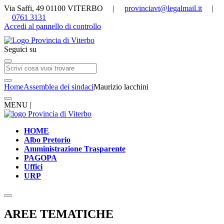
Via Saffi, 49 01100 VITERBO |
provinciavt@legalmail.it
|
0761 3131
Accedi al pannello di controllo
Seguici su
Home
Assemblea dei sindaci
Maurizio lacchini
MENU |
HOME
Albo Pretorio
Amministrazione Trasparente
PAGOPA
Uffici
URP
AREE TEMATICHE