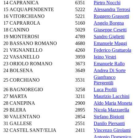
14
CAPRANICA
6351
Pietro Nocchi
15
ACQUAPENDENTE
5222
Alessandra Terrosi
16
VITORCHIANO
5221
Ruggero Grassotti
17
CAPRAROLA
5160
Angelo Borgna
18
CANINO
5029
Giuseppe Cesetti
19
MONTEROSI
4789
Sandro Giglietti
20
BASSANO ROMANO
4680
Emanuele Maggi
21
VIGNANELLO
4260
Federico Grattarola
22
VASANELLO
3959
Igino Vestri
23
ORIOLO ROMANO
3673
Emanuele Rallo
24
BOLSENA
3649
Andrea Di Sorte
Gianfranco
25
CORCHIANO
3531
Piergentili
26
BAGNOREGIO
3258
Luca Profili
27
MARTA
3211
Maurizio Lacchini
28
CANEPINA
2900
Aldo Maria Moneta
29
BLERA
2895
Nicola Mazzarella
30
VALENTANO
2854
Stefano Bigiotti
31
GALLESE
2551
Danilo Piersanti
32
CASTEL SANT\'ELIA
2411
Vincenzo Girolami
Antonio Domenico