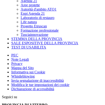
Agenda 21
Aree protette
Autorità d'ambito ATO1
Enpi Agenda 21
Laboratorio di restauro
Life natura
Progetto Etruscan
Formazione professionale
Tusciainnovazione
STEMMA DELLA PROVINCIA
SALE ESPOSITIVE DELLA PROVINCIA
TEST DI USABILITA
PEC
Note Legali
Privacy
Mappa del Sito
Informativa sui Cookie
Whistleblowing
Invia segnalazione di inaccessibilità
Modifica le tue impostazioni dei cookie
Dichiarazione di accessibilità
Seguici su
PROVINCIA DI VITERBO