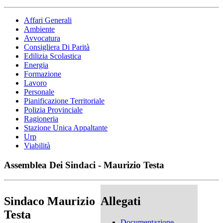
Affari Generali
Ambiente
Avvocatura
Consigliera Di Parità
Edilizia Scolastica
Energia
Formazione
Lavoro
Personale
Pianificazione Territoriale
Polizia Provinciale
Ragioneria
Stazione Unica Appaltante
Urp
Viabilità
Assemblea Dei Sindaci - Maurizio Testa
Sindaco Maurizio
Allegati
Testa
Documentazione