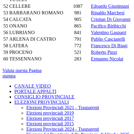
52
CELLERE
1087
Edoardo Giustiniani
53
BARBARANO ROMANO
981
Rinaldo Marchesi
54
CALCATA
905
Cristian Di Giovanni
55
ONANO
865
Pacifico Biribicchi
56
LUBRIANO
841
Valentino Gasparri
57
ARLENA DI CASTRO
791
Publio Cascianelli
58
LATERA
772
Francesco Di Biagi
59
PROCENO
521
Roberto Pinzi
60
TESSENNANO
283
Ermanno Nicolai
Valuta questa Pagina
stampa
CANALE VIDEO
PORTALE APPALTI
CONSIGLIO PROVINCIALE
ELEZIONI PROVINCIALI
Elezioni Provinciali 2021 - Trasparenti
Elezioni provinciali 2019
Elezioni provinciali 2017
Elezioni provinciali 2015
Elezioni Provinciali 2024 - Trasparenti