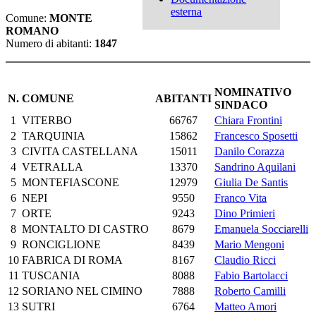
esterna
Comune:
MONTE
ROMANO
Numero di abitanti:
1847
NOMINATIVO
N.
COMUNE
ABITANTI
SINDACO
1
VITERBO
66767
Chiara Frontini
2
TARQUINIA
15862
Francesco Sposetti
3
CIVITA CASTELLANA
15011
Danilo Corazza
4
VETRALLA
13370
Sandrino Aquilani
5
MONTEFIASCONE
12979
Giulia De Santis
6
NEPI
9550
Franco Vita
7
ORTE
9243
Dino Primieri
8
MONTALTO DI CASTRO
8679
Emanuela Socciarelli
9
RONCIGLIONE
8439
Mario Mengoni
10
FABRICA DI ROMA
8167
Claudio Ricci
11
TUSCANIA
8088
Fabio Bartolacci
12
SORIANO NEL CIMINO
7888
Roberto Camilli
13
SUTRI
6764
Matteo Amori