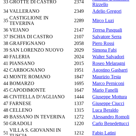
33
GROTTE DI CASTRO
2374
Rizzello
34
VALLERANO
2349
Adelio Gregori
CASTIGLIONE IN
35
2289
Mirco Luzi
TEVERINA
36
VEJANO
2147
Teresa Pasquali
37
ISCHIA DI CASTRO
2107
Salvatore Serra
38
GRAFFIGNANO
2058
Piero Rossi
39
SAN LORENZO NUOVO
2029
Simona Fabi
40
FALERIA
2024
Walter Salvadori
41
PIANSANO
2015
Roseo Melaragni
42
CARBOGNANO
1951
Agostino Gasbarri
43
MONTE ROMANO
1847
Maurizio Testa
44
BOMARZO
1695
Marco Perniconi
45
CAPODIMONTE
1647
Mario Fanelli
46
CIVITELLA D\'AGLIANO
1444
Giuseppe Mottura
47
FARNESE
1337
Giuseppe Ciucci
48
CELLENO
1315
Luca Beraldo
49
BASSANO IN TEVERINA
1272
Alessandro Romoli
50
GRADOLI
1220
Carlo Benedettucci
VILLA S. GIOVANNI IN
51
1212
Fabio Latini
TUSCIA