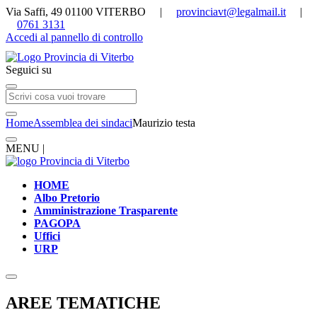
Via Saffi, 49 01100 VITERBO |
provinciavt@legalmail.it
|
0761 3131
Accedi al pannello di controllo
Seguici su
Home
Assemblea dei sindaci
Maurizio testa
MENU |
HOME
Albo Pretorio
Amministrazione Trasparente
PAGOPA
Uffici
URP
AREE TEMATICHE