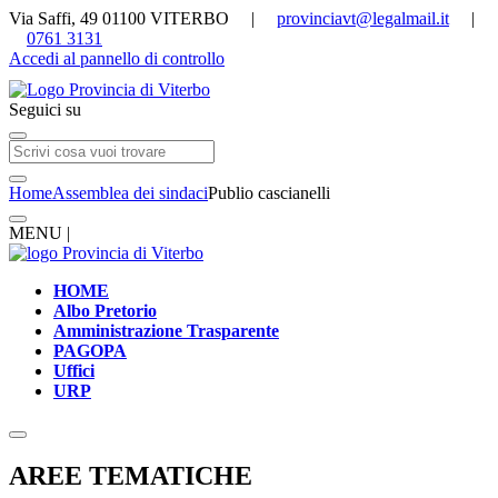
Via Saffi, 49 01100 VITERBO |
provinciavt@legalmail.it
|
0761 3131
Accedi al pannello di controllo
Seguici su
Home
Assemblea dei sindaci
Publio cascianelli
MENU |
HOME
Albo Pretorio
Amministrazione Trasparente
PAGOPA
Uffici
URP
AREE TEMATICHE