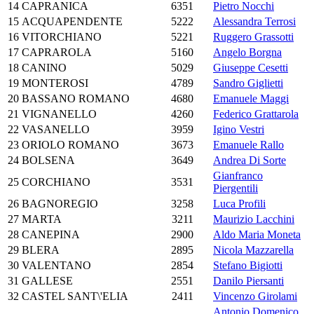
14
CAPRANICA
6351
Pietro Nocchi
15
ACQUAPENDENTE
5222
Alessandra Terrosi
16
VITORCHIANO
5221
Ruggero Grassotti
17
CAPRAROLA
5160
Angelo Borgna
18
CANINO
5029
Giuseppe Cesetti
19
MONTEROSI
4789
Sandro Giglietti
20
BASSANO ROMANO
4680
Emanuele Maggi
21
VIGNANELLO
4260
Federico Grattarola
22
VASANELLO
3959
Igino Vestri
23
ORIOLO ROMANO
3673
Emanuele Rallo
24
BOLSENA
3649
Andrea Di Sorte
Gianfranco
25
CORCHIANO
3531
Piergentili
26
BAGNOREGIO
3258
Luca Profili
27
MARTA
3211
Maurizio Lacchini
28
CANEPINA
2900
Aldo Maria Moneta
29
BLERA
2895
Nicola Mazzarella
30
VALENTANO
2854
Stefano Bigiotti
31
GALLESE
2551
Danilo Piersanti
32
CASTEL SANT\'ELIA
2411
Vincenzo Girolami
Antonio Domenico