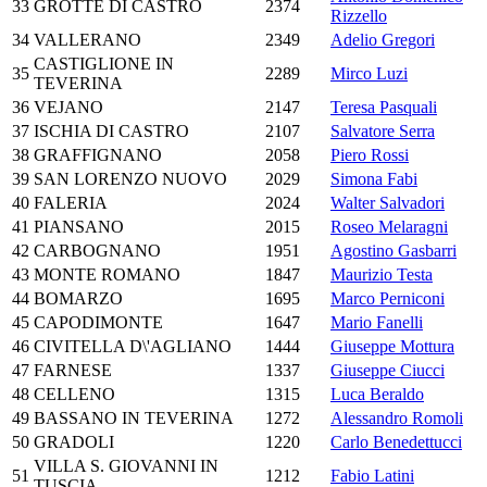
33
GROTTE DI CASTRO
2374
Rizzello
34
VALLERANO
2349
Adelio Gregori
CASTIGLIONE IN
35
2289
Mirco Luzi
TEVERINA
36
VEJANO
2147
Teresa Pasquali
37
ISCHIA DI CASTRO
2107
Salvatore Serra
38
GRAFFIGNANO
2058
Piero Rossi
39
SAN LORENZO NUOVO
2029
Simona Fabi
40
FALERIA
2024
Walter Salvadori
41
PIANSANO
2015
Roseo Melaragni
42
CARBOGNANO
1951
Agostino Gasbarri
43
MONTE ROMANO
1847
Maurizio Testa
44
BOMARZO
1695
Marco Perniconi
45
CAPODIMONTE
1647
Mario Fanelli
46
CIVITELLA D\'AGLIANO
1444
Giuseppe Mottura
47
FARNESE
1337
Giuseppe Ciucci
48
CELLENO
1315
Luca Beraldo
49
BASSANO IN TEVERINA
1272
Alessandro Romoli
50
GRADOLI
1220
Carlo Benedettucci
VILLA S. GIOVANNI IN
51
1212
Fabio Latini
TUSCIA