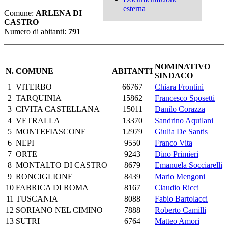
esterna
Comune:
ARLENA DI
CASTRO
Numero di abitanti:
791
NOMINATIVO
N.
COMUNE
ABITANTI
SINDACO
1
VITERBO
66767
Chiara Frontini
2
TARQUINIA
15862
Francesco Sposetti
3
CIVITA CASTELLANA
15011
Danilo Corazza
4
VETRALLA
13370
Sandrino Aquilani
5
MONTEFIASCONE
12979
Giulia De Santis
6
NEPI
9550
Franco Vita
7
ORTE
9243
Dino Primieri
8
MONTALTO DI CASTRO
8679
Emanuela Socciarelli
9
RONCIGLIONE
8439
Mario Mengoni
10
FABRICA DI ROMA
8167
Claudio Ricci
11
TUSCANIA
8088
Fabio Bartolacci
12
SORIANO NEL CIMINO
7888
Roberto Camilli
13
SUTRI
6764
Matteo Amori