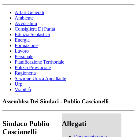
Affari Generali
Ambiente
Avvocatura
Consigliera Di Parità
Edilizia Scolastica
Energia
Formazione
Lavoro
Personale
Pianificazione Territoriale
Polizia Provinciale
Ragioneria
Stazione Unica Appaltante
Urp
Viabilità
Assemblea Dei Sindaci - Publio Cascianelli
Sindaco Publio
Allegati
Cascianelli
Documentazione