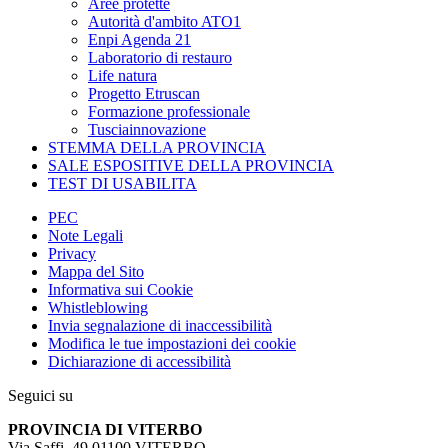
Aree protette
Autorità d'ambito ATO1
Enpi Agenda 21
Laboratorio di restauro
Life natura
Progetto Etruscan
Formazione professionale
Tusciainnovazione
STEMMA DELLA PROVINCIA
SALE ESPOSITIVE DELLA PROVINCIA
TEST DI USABILITA
PEC
Note Legali
Privacy
Mappa del Sito
Informativa sui Cookie
Whistleblowing
Invia segnalazione di inaccessibilità
Modifica le tue impostazioni dei cookie
Dichiarazione di accessibilità
Seguici su
PROVINCIA DI VITERBO
Via Saffi, 49 01100 VITERBO