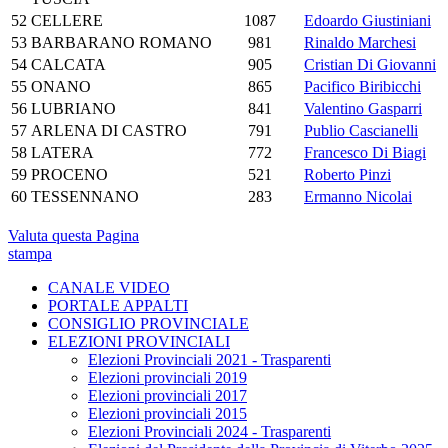
52
CELLERE
1087
Edoardo Giustiniani
53
BARBARANO ROMANO
981
Rinaldo Marchesi
54
CALCATA
905
Cristian Di Giovanni
55
ONANO
865
Pacifico Biribicchi
56
LUBRIANO
841
Valentino Gasparri
57
ARLENA DI CASTRO
791
Publio Cascianelli
58
LATERA
772
Francesco Di Biagi
59
PROCENO
521
Roberto Pinzi
60
TESSENNANO
283
Ermanno Nicolai
Valuta questa Pagina
stampa
CANALE VIDEO
PORTALE APPALTI
CONSIGLIO PROVINCIALE
ELEZIONI PROVINCIALI
Elezioni Provinciali 2021 - Trasparenti
Elezioni provinciali 2019
Elezioni provinciali 2017
Elezioni provinciali 2015
Elezioni Provinciali 2024 - Trasparenti