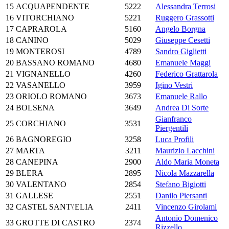
15
ACQUAPENDENTE
5222
Alessandra Terrosi
16
VITORCHIANO
5221
Ruggero Grassotti
17
CAPRAROLA
5160
Angelo Borgna
18
CANINO
5029
Giuseppe Cesetti
19
MONTEROSI
4789
Sandro Giglietti
20
BASSANO ROMANO
4680
Emanuele Maggi
21
VIGNANELLO
4260
Federico Grattarola
22
VASANELLO
3959
Igino Vestri
23
ORIOLO ROMANO
3673
Emanuele Rallo
24
BOLSENA
3649
Andrea Di Sorte
Gianfranco
25
CORCHIANO
3531
Piergentili
26
BAGNOREGIO
3258
Luca Profili
27
MARTA
3211
Maurizio Lacchini
28
CANEPINA
2900
Aldo Maria Moneta
29
BLERA
2895
Nicola Mazzarella
30
VALENTANO
2854
Stefano Bigiotti
31
GALLESE
2551
Danilo Piersanti
32
CASTEL SANT\'ELIA
2411
Vincenzo Girolami
Antonio Domenico
33
GROTTE DI CASTRO
2374
Rizzello