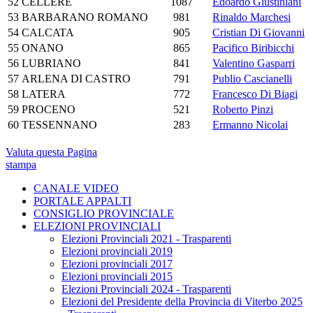
52
CELLERE
1087
Edoardo Giustiniani
53
BARBARANO ROMANO
981
Rinaldo Marchesi
54
CALCATA
905
Cristian Di Giovanni
55
ONANO
865
Pacifico Biribicchi
56
LUBRIANO
841
Valentino Gasparri
57
ARLENA DI CASTRO
791
Publio Cascianelli
58
LATERA
772
Francesco Di Biagi
59
PROCENO
521
Roberto Pinzi
60
TESSENNANO
283
Ermanno Nicolai
Valuta questa Pagina
stampa
CANALE VIDEO
PORTALE APPALTI
CONSIGLIO PROVINCIALE
ELEZIONI PROVINCIALI
Elezioni Provinciali 2021 - Trasparenti
Elezioni provinciali 2019
Elezioni provinciali 2017
Elezioni provinciali 2015
Elezioni Provinciali 2024 - Trasparenti
Elezioni del Presidente della Provincia di Viterbo 2025