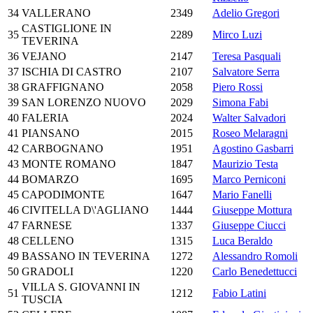
34
VALLERANO
2349
Adelio Gregori
CASTIGLIONE IN
35
2289
Mirco Luzi
TEVERINA
36
VEJANO
2147
Teresa Pasquali
37
ISCHIA DI CASTRO
2107
Salvatore Serra
38
GRAFFIGNANO
2058
Piero Rossi
39
SAN LORENZO NUOVO
2029
Simona Fabi
40
FALERIA
2024
Walter Salvadori
41
PIANSANO
2015
Roseo Melaragni
42
CARBOGNANO
1951
Agostino Gasbarri
43
MONTE ROMANO
1847
Maurizio Testa
44
BOMARZO
1695
Marco Perniconi
45
CAPODIMONTE
1647
Mario Fanelli
46
CIVITELLA D\'AGLIANO
1444
Giuseppe Mottura
47
FARNESE
1337
Giuseppe Ciucci
48
CELLENO
1315
Luca Beraldo
49
BASSANO IN TEVERINA
1272
Alessandro Romoli
50
GRADOLI
1220
Carlo Benedettucci
VILLA S. GIOVANNI IN
51
1212
Fabio Latini
TUSCIA