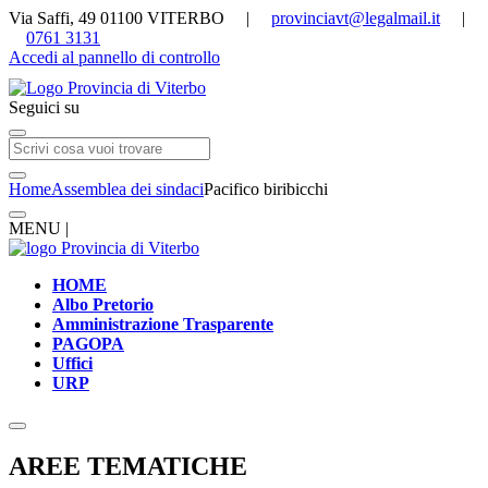
Via Saffi, 49 01100 VITERBO |
provinciavt@legalmail.it
|
0761 3131
Accedi al pannello di controllo
Seguici su
Home
Assemblea dei sindaci
Pacifico biribicchi
MENU |
HOME
Albo Pretorio
Amministrazione Trasparente
PAGOPA
Uffici
URP
AREE TEMATICHE