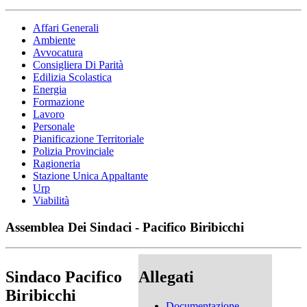
Affari Generali
Ambiente
Avvocatura
Consigliera Di Parità
Edilizia Scolastica
Energia
Formazione
Lavoro
Personale
Pianificazione Territoriale
Polizia Provinciale
Ragioneria
Stazione Unica Appaltante
Urp
Viabilità
Assemblea Dei Sindaci - Pacifico Biribicchi
Sindaco Pacifico
Allegati
Biribicchi
Documentazione