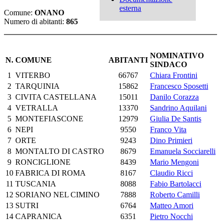
esterna
Comune:
ONANO
Numero di abitanti:
865
NOMINATIVO
N.
COMUNE
ABITANTI
SINDACO
1
VITERBO
66767
Chiara Frontini
2
TARQUINIA
15862
Francesco Sposetti
3
CIVITA CASTELLANA
15011
Danilo Corazza
4
VETRALLA
13370
Sandrino Aquilani
5
MONTEFIASCONE
12979
Giulia De Santis
6
NEPI
9550
Franco Vita
7
ORTE
9243
Dino Primieri
8
MONTALTO DI CASTRO
8679
Emanuela Socciarelli
9
RONCIGLIONE
8439
Mario Mengoni
10
FABRICA DI ROMA
8167
Claudio Ricci
11
TUSCANIA
8088
Fabio Bartolacci
12
SORIANO NEL CIMINO
7888
Roberto Camilli
13
SUTRI
6764
Matteo Amori
14
CAPRANICA
6351
Pietro Nocchi