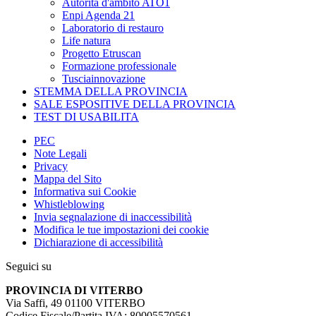
Autorità d'ambito ATO1
Enpi Agenda 21
Laboratorio di restauro
Life natura
Progetto Etruscan
Formazione professionale
Tusciainnovazione
STEMMA DELLA PROVINCIA
SALE ESPOSITIVE DELLA PROVINCIA
TEST DI USABILITA
PEC
Note Legali
Privacy
Mappa del Sito
Informativa sui Cookie
Whistleblowing
Invia segnalazione di inaccessibilità
Modifica le tue impostazioni dei cookie
Dichiarazione di accessibilità
Seguici su
PROVINCIA DI VITERBO
Via Saffi, 49 01100 VITERBO
Codice Fiscale/Partita IVA: 80005570561