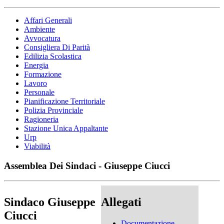
Affari Generali
Ambiente
Avvocatura
Consigliera Di Parità
Edilizia Scolastica
Energia
Formazione
Lavoro
Personale
Pianificazione Territoriale
Polizia Provinciale
Ragioneria
Stazione Unica Appaltante
Urp
Viabilità
Assemblea Dei Sindaci - Giuseppe Ciucci
Sindaco Giuseppe
Allegati
Ciucci
Documentazione