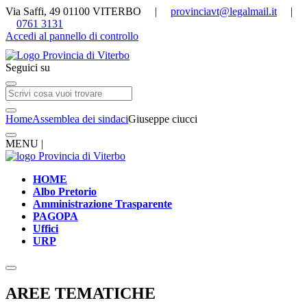
Via Saffi, 49 01100 VITERBO |
provinciavt@legalmail.it
|
0761 3131
Accedi al pannello di controllo
Seguici su
Home
Assemblea dei sindaci
Giuseppe ciucci
MENU |
HOME
Albo Pretorio
Amministrazione Trasparente
PAGOPA
Uffici
URP
AREE TEMATICHE