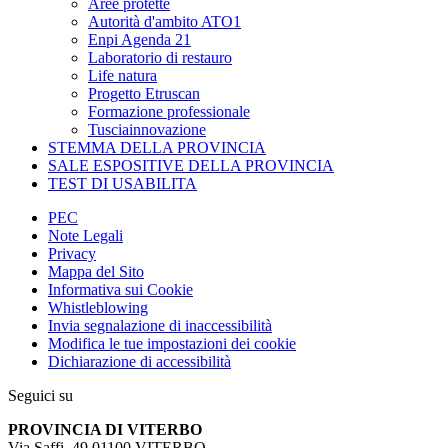
Aree protette
Autorità d'ambito ATO1
Enpi Agenda 21
Laboratorio di restauro
Life natura
Progetto Etruscan
Formazione professionale
Tusciainnovazione
STEMMA DELLA PROVINCIA
SALE ESPOSITIVE DELLA PROVINCIA
TEST DI USABILITA
PEC
Note Legali
Privacy
Mappa del Sito
Informativa sui Cookie
Whistleblowing
Invia segnalazione di inaccessibilità
Modifica le tue impostazioni dei cookie
Dichiarazione di accessibilità
Seguici su
PROVINCIA DI VITERBO
Via Saffi, 49 01100 VITERBO