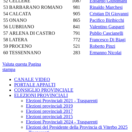
52
CELLERE
1087
Edoardo Giustiniani
53
BARBARANO ROMANO
981
Rinaldo Marchesi
54
CALCATA
905
Cristian Di Giovanni
55
ONANO
865
Pacifico Biribicchi
56
LUBRIANO
841
Valentino Gasparri
57
ARLENA DI CASTRO
791
Publio Cascianelli
58
LATERA
772
Francesco Di Biagi
59
PROCENO
521
Roberto Pinzi
60
TESSENNANO
283
Ermanno Nicolai
Valuta questa Pagina
stampa
CANALE VIDEO
PORTALE APPALTI
CONSIGLIO PROVINCIALE
ELEZIONI PROVINCIALI
Elezioni Provinciali 2021 - Trasparenti
Elezioni provinciali 2019
Elezioni provinciali 2017
Elezioni provinciali 2015
Elezioni Provinciali 2024 - Trasparenti
Elezioni del Presidente della Provincia di Viterbo 2025