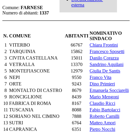
esterna
Comune:
FARNESE
Numero di abitanti:
1337
NOMINATIVO
N.
COMUNE
ABITANTI
SINDACO
1
VITERBO
66767
Chiara Frontini
2
TARQUINIA
15862
Francesco Sposetti
3
CIVITA CASTELLANA
15011
Danilo Corazza
4
VETRALLA
13370
Sandrino Aquilani
5
MONTEFIASCONE
12979
Giulia De Santis
6
NEPI
9550
Franco Vita
7
ORTE
9243
Dino Primieri
8
MONTALTO DI CASTRO
8679
Emanuela Socciarelli
9
RONCIGLIONE
8439
Mario Mengoni
10
FABRICA DI ROMA
8167
Claudio Ricci
11
TUSCANIA
8088
Fabio Bartolacci
12
SORIANO NEL CIMINO
7888
Roberto Camilli
13
SUTRI
6764
Matteo Amori
14
CAPRANICA
6351
Pietro Nocchi