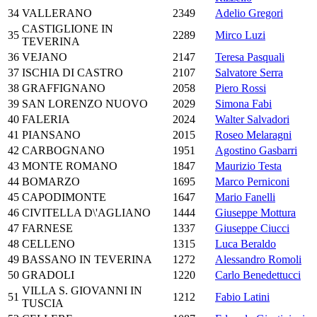
34
VALLERANO
2349
Adelio Gregori
CASTIGLIONE IN
35
2289
Mirco Luzi
TEVERINA
36
VEJANO
2147
Teresa Pasquali
37
ISCHIA DI CASTRO
2107
Salvatore Serra
38
GRAFFIGNANO
2058
Piero Rossi
39
SAN LORENZO NUOVO
2029
Simona Fabi
40
FALERIA
2024
Walter Salvadori
41
PIANSANO
2015
Roseo Melaragni
42
CARBOGNANO
1951
Agostino Gasbarri
43
MONTE ROMANO
1847
Maurizio Testa
44
BOMARZO
1695
Marco Perniconi
45
CAPODIMONTE
1647
Mario Fanelli
46
CIVITELLA D\'AGLIANO
1444
Giuseppe Mottura
47
FARNESE
1337
Giuseppe Ciucci
48
CELLENO
1315
Luca Beraldo
49
BASSANO IN TEVERINA
1272
Alessandro Romoli
50
GRADOLI
1220
Carlo Benedettucci
VILLA S. GIOVANNI IN
51
1212
Fabio Latini
TUSCIA