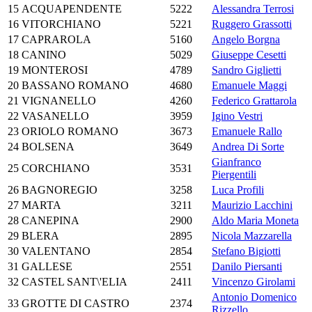
15
ACQUAPENDENTE
5222
Alessandra Terrosi
16
VITORCHIANO
5221
Ruggero Grassotti
17
CAPRAROLA
5160
Angelo Borgna
18
CANINO
5029
Giuseppe Cesetti
19
MONTEROSI
4789
Sandro Giglietti
20
BASSANO ROMANO
4680
Emanuele Maggi
21
VIGNANELLO
4260
Federico Grattarola
22
VASANELLO
3959
Igino Vestri
23
ORIOLO ROMANO
3673
Emanuele Rallo
24
BOLSENA
3649
Andrea Di Sorte
Gianfranco
25
CORCHIANO
3531
Piergentili
26
BAGNOREGIO
3258
Luca Profili
27
MARTA
3211
Maurizio Lacchini
28
CANEPINA
2900
Aldo Maria Moneta
29
BLERA
2895
Nicola Mazzarella
30
VALENTANO
2854
Stefano Bigiotti
31
GALLESE
2551
Danilo Piersanti
32
CASTEL SANT\'ELIA
2411
Vincenzo Girolami
Antonio Domenico
33
GROTTE DI CASTRO
2374
Rizzello