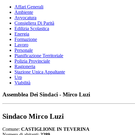
Affari Generali
Ambiente
Avvocatura
Consigliera Di Parità
Edilizia Scolastica
Energia
Formazione
Lavoro
Personale
Pianificazione Territoriale
Polizia Provinciale
Ragioneria
Stazione Unica Appaltante
Urp
Viabilità
Assemblea Dei Sindaci - Mirco Luzi
Sindaco Mirco Luzi
Comune:
CASTIGLIONE IN TEVERINA
Numero di abitanti:
2289