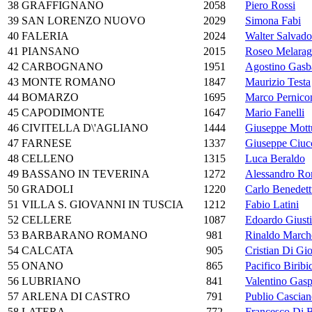
38
GRAFFIGNANO
2058
Piero Rossi
39
SAN LORENZO NUOVO
2029
Simona Fabi
40
FALERIA
2024
Walter Salvado
41
PIANSANO
2015
Roseo Melarag
42
CARBOGNANO
1951
Agostino Gasba
43
MONTE ROMANO
1847
Maurizio Testa
44
BOMARZO
1695
Marco Pernico
45
CAPODIMONTE
1647
Mario Fanelli
46
CIVITELLA D\'AGLIANO
1444
Giuseppe Mott
47
FARNESE
1337
Giuseppe Ciuc
48
CELLENO
1315
Luca Beraldo
49
BASSANO IN TEVERINA
1272
Alessandro Ro
50
GRADOLI
1220
Carlo Benedett
51
VILLA S. GIOVANNI IN TUSCIA
1212
Fabio Latini
52
CELLERE
1087
Edoardo Giusti
53
BARBARANO ROMANO
981
Rinaldo March
54
CALCATA
905
Cristian Di Gi
55
ONANO
865
Pacifico Biribi
56
LUBRIANO
841
Valentino Gasp
57
ARLENA DI CASTRO
791
Publio Casciane
58
LATERA
772
Francesco Di B