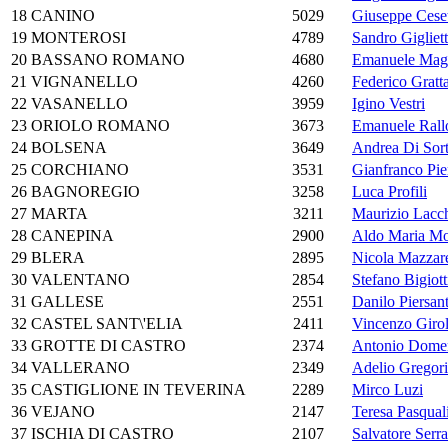
18
CANINO
5029
Giuseppe Ceset
19
MONTEROSI
4789
Sandro Gigliett
20
BASSANO ROMANO
4680
Emanuele Mag
21
VIGNANELLO
4260
Federico Gratt
22
VASANELLO
3959
Igino Vestri
23
ORIOLO ROMANO
3673
Emanuele Rall
24
BOLSENA
3649
Andrea Di Sor
25
CORCHIANO
3531
Gianfranco Pier
26
BAGNOREGIO
3258
Luca Profili
27
MARTA
3211
Maurizio Lacch
28
CANEPINA
2900
Aldo Maria Mo
29
BLERA
2895
Nicola Mazzare
30
VALENTANO
2854
Stefano Bigiott
31
GALLESE
2551
Danilo Piersant
32
CASTEL SANT\'ELIA
2411
Vincenzo Giro
33
GROTTE DI CASTRO
2374
Antonio Domen
34
VALLERANO
2349
Adelio Gregori
35
CASTIGLIONE IN TEVERINA
2289
Mirco Luzi
36
VEJANO
2147
Teresa Pasqual
37
ISCHIA DI CASTRO
2107
Salvatore Serra