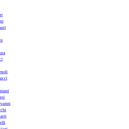
ri
ni
rri
ni
ura
ci
moli
ucci
niani
esi
ovanni
cchi
arri
lli
iagi