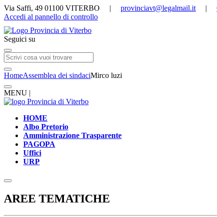
Via Saffi, 49 01100 VITERBO |
provinciavt@legalmail.it
|
Accedi al pannello di controllo
Seguici su
Home
Assemblea dei sindaci
Mirco luzi
MENU |
HOME
Albo Pretorio
Amministrazione Trasparente
PAGOPA
Uffici
URP
AREE TEMATICHE