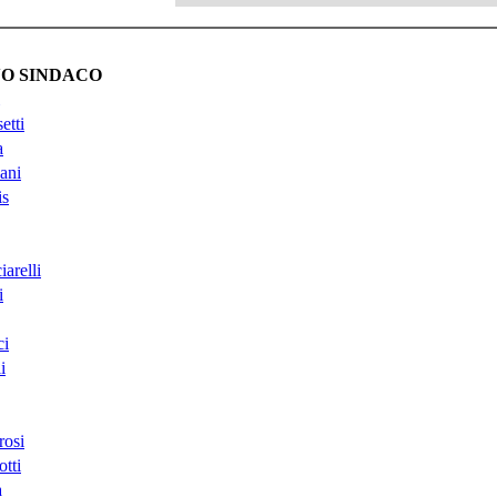
O SINDACO
etti
a
ani
is
arelli
i
ci
i
rosi
tti
a