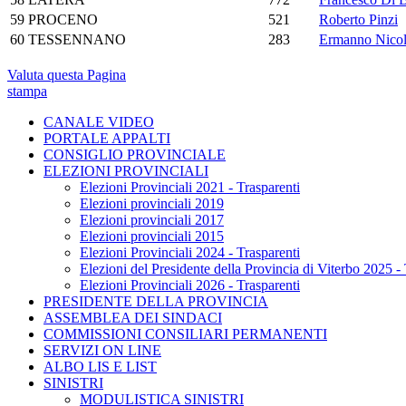
59
PROCENO
521
Roberto Pinzi
60
TESSENNANO
283
Ermanno Nicol
Valuta questa Pagina
stampa
CANALE VIDEO
PORTALE APPALTI
CONSIGLIO PROVINCIALE
ELEZIONI PROVINCIALI
Elezioni Provinciali 2021 - Trasparenti
Elezioni provinciali 2019
Elezioni provinciali 2017
Elezioni provinciali 2015
Elezioni Provinciali 2024 - Trasparenti
Elezioni del Presidente della Provincia di Viterbo 2025 - 
Elezioni Provinciali 2026 - Trasparenti
PRESIDENTE DELLA PROVINCIA
ASSEMBLEA DEI SINDACI
COMMISSIONI CONSILIARI PERMANENTI
SERVIZI ON LINE
ALBO LIS E LIST
SINISTRI
MODULISTICA SINISTRI