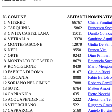
N.
COMUNE
ABITANTI
NOMINATIV
1
VITERBO
66767
Chiara Frontini
2
TARQUINIA
15862
Francesco Spos
3
CIVITA CASTELLANA
15011
Danilo Corazz
4
VETRALLA
13370
Sandrino Aquil
5
MONTEFIASCONE
12979
Giulia De Sant
6
NEPI
9550
Franco Vita
7
ORTE
9243
Dino Primieri
8
MONTALTO DI CASTRO
8679
Emanuela Socci
9
RONCIGLIONE
8439
Mario Mengon
10
FABRICA DI ROMA
8167
Claudio Ricci
11
TUSCANIA
8088
Fabio Bartolac
12
SORIANO NEL CIMINO
7888
Roberto Camill
13
SUTRI
6764
Matteo Amori
14
CAPRANICA
6351
Pietro Nocchi
15
ACQUAPENDENTE
5222
Alessandra Ter
16
VITORCHIANO
5221
Ruggero Grasso
17
CAPRAROLA
5160
Angelo Borgn