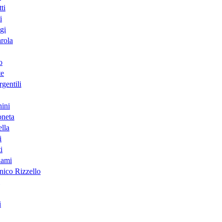
ti
i
gi
arola
o
te
gentili
ini
neta
lla
i
i
lami
ico Rizzello
i