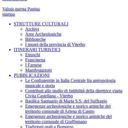
Valuta questa Pagina
stampa
STRUTTURE CULTURALI
Archivi
Aree Archeologiche
Biblioteche
I musei della provincia di Viterbo
ITINERARI TURISTICI
Etruschi
Francigena
I Farnese
Manifestazioni
PUBBLICAZIONI
Le Confraternite in Italia Centrale fra antropologia
musicale e storia
Contributi allo studio di fattibilità della direttrice viaria
Civita Castellana - Viterbo
Basilica Santuario di Maria S.S. del Suffragio
Emergenze archeologiche e storico artistche del
territorio comunale di Arlena di Castro
Emergenze archeologiche e storico artistiche del
territorio comunale di Graffignano
Tradizioni orali a Bomarzo