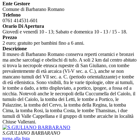
Ente Gestore
Comune di Barbarano Romano
Telefono
0761 414531-601
Orario Di Apertura
Giovedì e venerdì 10 - 13; Sabato e domenica 10 - 13 / 15 - 18.
Prezzo
2 euro; gratuito per bambini fino a 6 anni.
Descrizione
Il museo di Barbarano Romano conserva reperti ceramici e bronzei
ma anche sarcofagi e obelischi di tufo. A soli 2 km dal centro abitato
si trova la necropole etrusca rupestre di San Giuliano, con tombe
prevalentemente di età arcaica (Vl-V sec. a. C.), anche se non
mancano tumuli del Vll sec. a. C. (periodo orientalizzante) e tombe
di età ellenistica. Sono visibili, fra le varie tipologie, oltre ai tumuli,
le tombe a dado, a tetto displuviato, a portico, ipogee, a fossa ed a
nicchia. Notevoli anche le necropoli della Cuccumella del Caiolo, il
tumulo del Caiolo, la tomba dei Letti, le tombe a Portico, le
Palazzine, la tomba del Cervo, la tomba della Regina, la tomba
Cima, la tomba Rosi, la tomba Costa, le tombe Thansinas, i due
tumuli di Valle Cappellana e il gruppo di tombe arcaiche in località
Chiuse Vallerani.
S.GIULIANO BARBARANO
torna alla lista