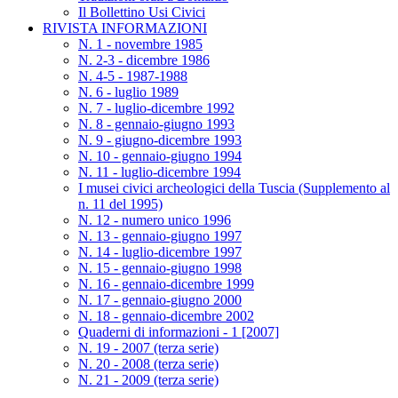
Il Bollettino Usi Civici
RIVISTA INFORMAZIONI
N. 1 - novembre 1985
N. 2-3 - dicembre 1986
N. 4-5 - 1987-1988
N. 6 - luglio 1989
N. 7 - luglio-dicembre 1992
N. 8 - gennaio-giugno 1993
N. 9 - giugno-dicembre 1993
N. 10 - gennaio-giugno 1994
N. 11 - luglio-dicembre 1994
I musei civici archeologici della Tuscia (Supplemento al
n. 11 del 1995)
N. 12 - numero unico 1996
N. 13 - gennaio-giugno 1997
N. 14 - luglio-dicembre 1997
N. 15 - gennaio-giugno 1998
N. 16 - gennaio-dicembre 1999
N. 17 - gennaio-giugno 2000
N. 18 - gennaio-dicembre 2002
Quaderni di informazioni - 1 [2007]
N. 19 - 2007 (terza serie)
N. 20 - 2008 (terza serie)
N. 21 - 2009 (terza serie)