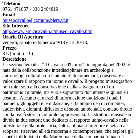
Telefono
0761 471057 - 338 2464819
Email
museocavallo@comune.blera.vt.it
Sito Internet
http://www.amicicavallo.it/museo_cavallo.htm
Orario Di Apertura
venerdì, sabato e domenica 9/13 e 14.30/18.
Prezzo
3 € (ridotto 2 €)
Descrizione
La sezione tematica "Il Cavallo e l'Uomo", inaugurata nel 2002, è
nata dalla collaborazione interdisciplinare tra archeologi e
antropologi culturali con l'intento di documentare, conservare e
valorizzare il rapporto tra uomo e cavallo. Il progetto museografico
non mira solo alla conservazione e alla salvaguardia di un
patrimonio culturale, ma vuole soprattutto documentare gli usi e i
costumi. Accanto ai mezzi di informazione tradizionali quali i
pannelli, gli oggetti e le didascalie, si fa ampio uso di computer,
audiovisivi, diorami, diffusione di suoni ambientali, contatto diretto
con la realtà storico-culturale rappresentata. La struttura museale si
divide in due settori: uno dedicato al rapporto uomo-cavallo nella
preistoria e nella protostoria; l'altro, al piano inferiore e nell'area
scoperta, riservato all'età moderna e contemporanea, che esplora gli
aspetti folkloristici della Maremma e della campagna romana. I