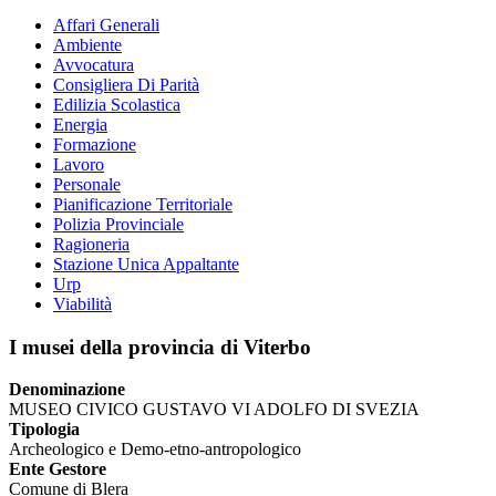
Affari Generali
Ambiente
Avvocatura
Consigliera Di Parità
Edilizia Scolastica
Energia
Formazione
Lavoro
Personale
Pianificazione Territoriale
Polizia Provinciale
Ragioneria
Stazione Unica Appaltante
Urp
Viabilità
I musei della provincia di Viterbo
Denominazione
MUSEO CIVICO GUSTAVO VI ADOLFO DI SVEZIA
Tipologia
Archeologico e Demo-etno-antropologico
Ente Gestore
Comune di Blera