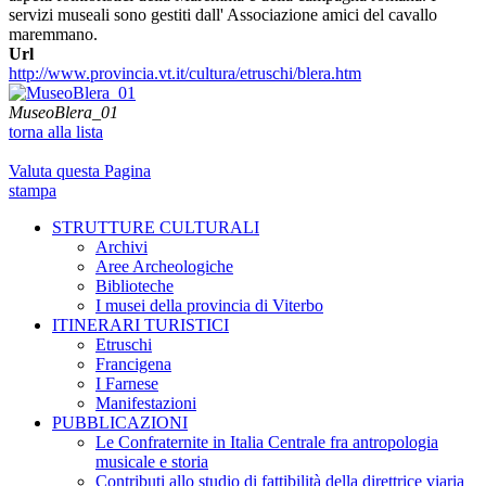
servizi museali sono gestiti dall' Associazione amici del cavallo
maremmano.
Url
http://www.provincia.vt.it/cultura/etruschi/blera.htm
MuseoBlera_01
torna alla lista
Valuta questa Pagina
stampa
STRUTTURE CULTURALI
Archivi
Aree Archeologiche
Biblioteche
I musei della provincia di Viterbo
ITINERARI TURISTICI
Etruschi
Francigena
I Farnese
Manifestazioni
PUBBLICAZIONI
Le Confraternite in Italia Centrale fra antropologia
musicale e storia
Contributi allo studio di fattibilità della direttrice viaria