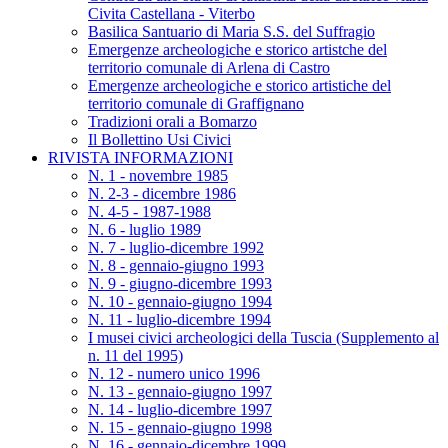
Civita Castellana - Viterbo
Basilica Santuario di Maria S.S. del Suffragio
Emergenze archeologiche e storico artistche del
territorio comunale di Arlena di Castro
Emergenze archeologiche e storico artistiche del
territorio comunale di Graffignano
Tradizioni orali a Bomarzo
Il Bollettino Usi Civici
RIVISTA INFORMAZIONI
N. 1 - novembre 1985
N. 2-3 - dicembre 1986
N. 4-5 - 1987-1988
N. 6 - luglio 1989
N. 7 - luglio-dicembre 1992
N. 8 - gennaio-giugno 1993
N. 9 - giugno-dicembre 1993
N. 10 - gennaio-giugno 1994
N. 11 - luglio-dicembre 1994
I musei civici archeologici della Tuscia (Supplemento al
n. 11 del 1995)
N. 12 - numero unico 1996
N. 13 - gennaio-giugno 1997
N. 14 - luglio-dicembre 1997
N. 15 - gennaio-giugno 1998
N. 16 - gennaio-dicembre 1999