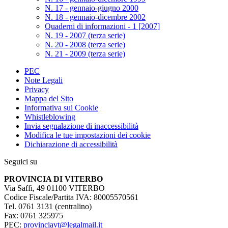
N. 17 - gennaio-giugno 2000
N. 18 - gennaio-dicembre 2002
Quaderni di informazioni - 1 [2007]
N. 19 - 2007 (terza serie)
N. 20 - 2008 (terza serie)
N. 21 - 2009 (terza serie)
PEC
Note Legali
Privacy
Mappa del Sito
Informativa sui Cookie
Whistleblowing
Invia segnalazione di inaccessibilità
Modifica le tue impostazioni dei cookie
Dichiarazione di accessibilità
Seguici su
PROVINCIA DI VITERBO
Via Saffi, 49 01100 VITERBO
Codice Fiscale/Partita IVA: 80005570561
Tel. 0761 3131 (centralino)
Fax: 0761 325975
PEC:
provinciavt@legalmail.it