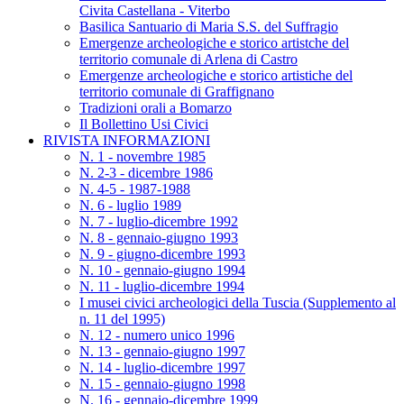
Civita Castellana - Viterbo
Basilica Santuario di Maria S.S. del Suffragio
Emergenze archeologiche e storico artistche del
territorio comunale di Arlena di Castro
Emergenze archeologiche e storico artistiche del
territorio comunale di Graffignano
Tradizioni orali a Bomarzo
Il Bollettino Usi Civici
RIVISTA INFORMAZIONI
N. 1 - novembre 1985
N. 2-3 - dicembre 1986
N. 4-5 - 1987-1988
N. 6 - luglio 1989
N. 7 - luglio-dicembre 1992
N. 8 - gennaio-giugno 1993
N. 9 - giugno-dicembre 1993
N. 10 - gennaio-giugno 1994
N. 11 - luglio-dicembre 1994
I musei civici archeologici della Tuscia (Supplemento al
n. 11 del 1995)
N. 12 - numero unico 1996
N. 13 - gennaio-giugno 1997
N. 14 - luglio-dicembre 1997
N. 15 - gennaio-giugno 1998
N. 16 - gennaio-dicembre 1999