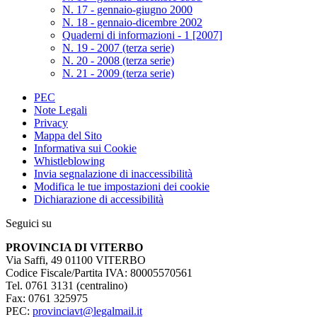
N. 17 - gennaio-giugno 2000
N. 18 - gennaio-dicembre 2002
Quaderni di informazioni - 1 [2007]
N. 19 - 2007 (terza serie)
N. 20 - 2008 (terza serie)
N. 21 - 2009 (terza serie)
PEC
Note Legali
Privacy
Mappa del Sito
Informativa sui Cookie
Whistleblowing
Invia segnalazione di inaccessibilità
Modifica le tue impostazioni dei cookie
Dichiarazione di accessibilità
Seguici su
PROVINCIA DI VITERBO
Via Saffi, 49 01100 VITERBO
Codice Fiscale/Partita IVA: 80005570561
Tel. 0761 3131 (centralino)
Fax: 0761 325975
PEC:
provinciavt@legalmail.it