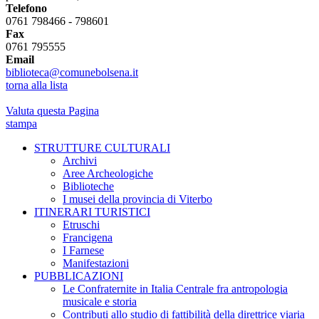
Telefono
0761 798466 - 798601
Fax
0761 795555
Email
biblioteca@comunebolsena.it
torna alla lista
Valuta questa Pagina
stampa
STRUTTURE CULTURALI
Archivi
Aree Archeologiche
Biblioteche
I musei della provincia di Viterbo
ITINERARI TURISTICI
Etruschi
Francigena
I Farnese
Manifestazioni
PUBBLICAZIONI
Le Confraternite in Italia Centrale fra antropologia
musicale e storia
Contributi allo studio di fattibilità della direttrice viaria