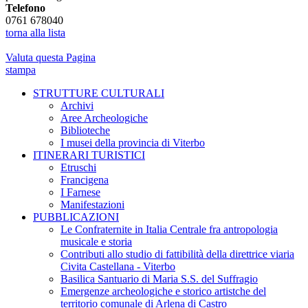
Telefono
0761 678040
torna alla lista
Valuta questa Pagina
stampa
STRUTTURE CULTURALI
Archivi
Aree Archeologiche
Biblioteche
I musei della provincia di Viterbo
ITINERARI TURISTICI
Etruschi
Francigena
I Farnese
Manifestazioni
PUBBLICAZIONI
Le Confraternite in Italia Centrale fra antropologia
musicale e storia
Contributi allo studio di fattibilità della direttrice viaria
Civita Castellana - Viterbo
Basilica Santuario di Maria S.S. del Suffragio
Emergenze archeologiche e storico artistche del
territorio comunale di Arlena di Castro