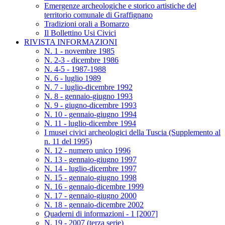
Emergenze archeologiche e storico artistiche del
territorio comunale di Graffignano
Tradizioni orali a Bomarzo
Il Bollettino Usi Civici
RIVISTA INFORMAZIONI
N. 1 - novembre 1985
N. 2-3 - dicembre 1986
N. 4-5 - 1987-1988
N. 6 - luglio 1989
N. 7 - luglio-dicembre 1992
N. 8 - gennaio-giugno 1993
N. 9 - giugno-dicembre 1993
N. 10 - gennaio-giugno 1994
N. 11 - luglio-dicembre 1994
I musei civici archeologici della Tuscia (Supplemento al
n. 11 del 1995)
N. 12 - numero unico 1996
N. 13 - gennaio-giugno 1997
N. 14 - luglio-dicembre 1997
N. 15 - gennaio-giugno 1998
N. 16 - gennaio-dicembre 1999
N. 17 - gennaio-giugno 2000
N. 18 - gennaio-dicembre 2002
Quaderni di informazioni - 1 [2007]
N. 19 - 2007 (terza serie)