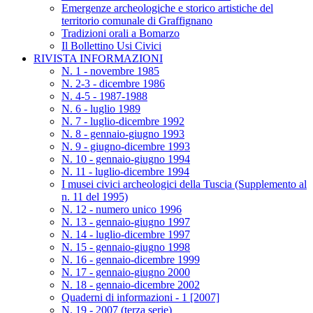
Emergenze archeologiche e storico artistiche del
territorio comunale di Graffignano
Tradizioni orali a Bomarzo
Il Bollettino Usi Civici
RIVISTA INFORMAZIONI
N. 1 - novembre 1985
N. 2-3 - dicembre 1986
N. 4-5 - 1987-1988
N. 6 - luglio 1989
N. 7 - luglio-dicembre 1992
N. 8 - gennaio-giugno 1993
N. 9 - giugno-dicembre 1993
N. 10 - gennaio-giugno 1994
N. 11 - luglio-dicembre 1994
I musei civici archeologici della Tuscia (Supplemento al
n. 11 del 1995)
N. 12 - numero unico 1996
N. 13 - gennaio-giugno 1997
N. 14 - luglio-dicembre 1997
N. 15 - gennaio-giugno 1998
N. 16 - gennaio-dicembre 1999
N. 17 - gennaio-giugno 2000
N. 18 - gennaio-dicembre 2002
Quaderni di informazioni - 1 [2007]
N. 19 - 2007 (terza serie)