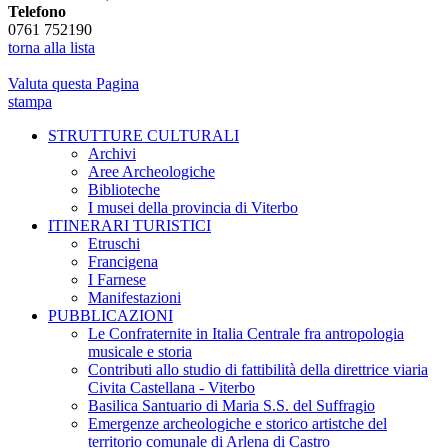
Telefono
0761 752190
torna alla lista
Valuta questa Pagina
stampa
STRUTTURE CULTURALI
Archivi
Aree Archeologiche
Biblioteche
I musei della provincia di Viterbo
ITINERARI TURISTICI
Etruschi
Francigena
I Farnese
Manifestazioni
PUBBLICAZIONI
Le Confraternite in Italia Centrale fra antropologia
musicale e storia
Contributi allo studio di fattibilità della direttrice viaria
Civita Castellana - Viterbo
Basilica Santuario di Maria S.S. del Suffragio
Emergenze archeologiche e storico artistche del
territorio comunale di Arlena di Castro