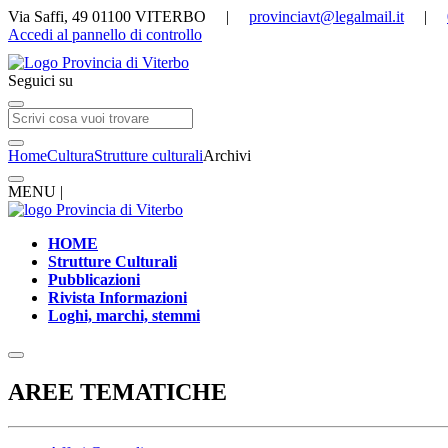
Via Saffi, 49 01100 VITERBO |
provinciavt@legalmail.it
|
Accedi al pannello di controllo
Seguici su
Home
Cultura
Strutture culturali
Archivi
MENU |
HOME
Strutture Culturali
Pubblicazioni
Rivista Informazioni
Loghi, marchi, stemmi
AREE TEMATICHE