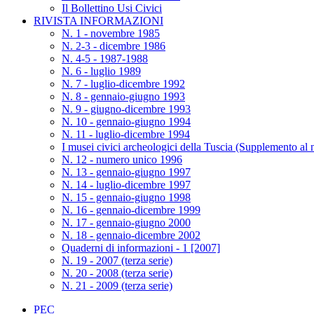
Il Bollettino Usi Civici
RIVISTA INFORMAZIONI
N. 1 - novembre 1985
N. 2-3 - dicembre 1986
N. 4-5 - 1987-1988
N. 6 - luglio 1989
N. 7 - luglio-dicembre 1992
N. 8 - gennaio-giugno 1993
N. 9 - giugno-dicembre 1993
N. 10 - gennaio-giugno 1994
N. 11 - luglio-dicembre 1994
I musei civici archeologici della Tuscia (Supplemento al 
N. 12 - numero unico 1996
N. 13 - gennaio-giugno 1997
N. 14 - luglio-dicembre 1997
N. 15 - gennaio-giugno 1998
N. 16 - gennaio-dicembre 1999
N. 17 - gennaio-giugno 2000
N. 18 - gennaio-dicembre 2002
Quaderni di informazioni - 1 [2007]
N. 19 - 2007 (terza serie)
N. 20 - 2008 (terza serie)
N. 21 - 2009 (terza serie)
PEC