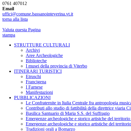
0761 407012
Email
uffici@comune.bassanointeverina.vt.it
torna alla lista
Valuta questa Pagina
stampa
STRUTTURE CULTURALI
Archivi
Aree Archeologiche
Biblioteche
I musei della provincia di Viterbo
ITINERARI TURISTICI
Etruschi
Francigena
I Farnese
Manifestazioni
PUBBLICAZIONI
Le Confraternite in Italia Centrale fra antropologia musica
Contributi allo studio di fattibilità della direttrice viaria 
Basilica Santuario di Maria S.S. del Suffragio
Emergenze archeologiche e storico artistche del territori
Emergenze archeologiche e storico artistiche del territor
Tradizioni orali a Bomarzo