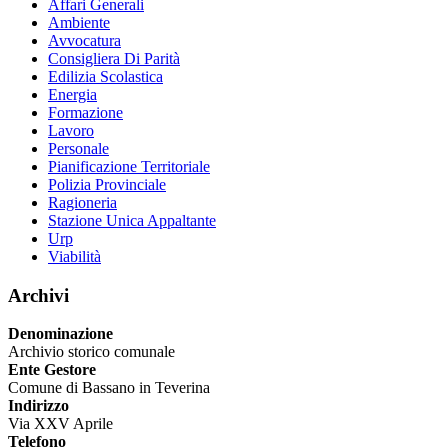
Affari Generali
Ambiente
Avvocatura
Consigliera Di Parità
Edilizia Scolastica
Energia
Formazione
Lavoro
Personale
Pianificazione Territoriale
Polizia Provinciale
Ragioneria
Stazione Unica Appaltante
Urp
Viabilità
Archivi
Denominazione
Archivio storico comunale
Ente Gestore
Comune di Bassano in Teverina
Indirizzo
Via XXV Aprile
Telefono