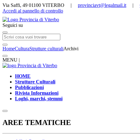
Via Saffi, 49 01100 VITERBO |
provinciavt@legalmail.it
|
Accedi al pannello di controllo
Seguici su
Home
Cultura
Strutture culturali
Archivi
MENU |
HOME
Strutture Culturali
Pubblicazioni
Rivista Informazioni
Loghi, marchi, stemmi
AREE TEMATICHE