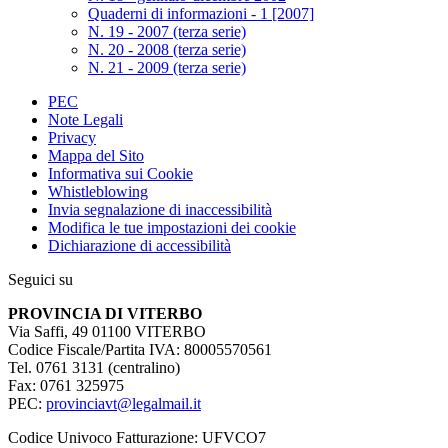
Quaderni di informazioni - 1 [2007]
N. 19 - 2007 (terza serie)
N. 20 - 2008 (terza serie)
N. 21 - 2009 (terza serie)
PEC
Note Legali
Privacy
Mappa del Sito
Informativa sui Cookie
Whistleblowing
Invia segnalazione di inaccessibilità
Modifica le tue impostazioni dei cookie
Dichiarazione di accessibilità
Seguici su
PROVINCIA DI VITERBO
Via Saffi, 49 01100 VITERBO
Codice Fiscale/Partita IVA: 80005570561
Tel. 0761 3131 (centralino)
Fax: 0761 325975
PEC:
provinciavt@legalmail.it
Codice Univoco Fatturazione: UFVCO7