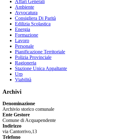
Affari Generali
Ambiente
Avvocatura
Consigliera Di Parità
Edilizia Scolastica
Energia
Formazione
Lavoro
Personale
Pianificazione Territoriale
Polizia Provinciale
Ragioneria
Stazione Unica Appaltante
Urp
Viabilità
Archivi
Denominazione
Archivio storico comunale
Ente Gestore
Comune di Acquapendente
Indirizzo
via Cantorrivo,13
Telefono