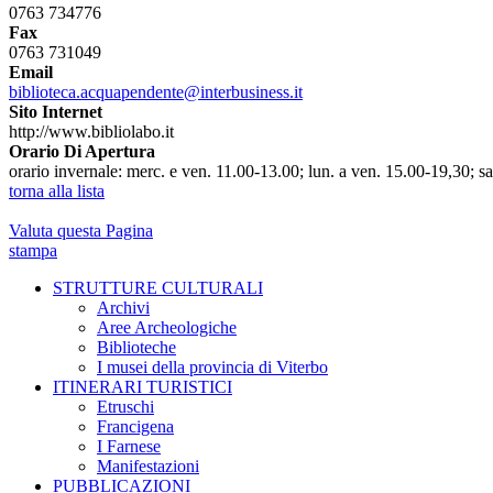
0763 734776
Fax
0763 731049
Email
biblioteca.acquapendente@interbusiness.it
Sito Internet
http://www.bibliolabo.it
Orario Di Apertura
orario invernale: merc. e ven. 11.00-13.00; lun. a ven. 15.00-19,30; sa
torna alla lista
Valuta questa Pagina
stampa
STRUTTURE CULTURALI
Archivi
Aree Archeologiche
Biblioteche
I musei della provincia di Viterbo
ITINERARI TURISTICI
Etruschi
Francigena
I Farnese
Manifestazioni
PUBBLICAZIONI