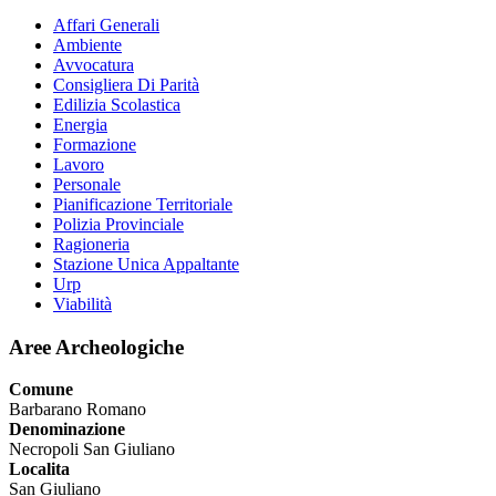
Affari Generali
Ambiente
Avvocatura
Consigliera Di Parità
Edilizia Scolastica
Energia
Formazione
Lavoro
Personale
Pianificazione Territoriale
Polizia Provinciale
Ragioneria
Stazione Unica Appaltante
Urp
Viabilità
Aree Archeologiche
Comune
Barbarano Romano
Denominazione
Necropoli San Giuliano
Localita
San Giuliano