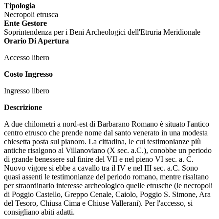
Tipologia
Necropoli etrusca
Ente Gestore
Soprintendenza per i Beni Archeologici dell'Etruria Meridionale
Orario Di Apertura
Accesso libero
Costo Ingresso
Ingresso libero
Descrizione
A due chilometri a nord-est di Barbarano Romano è situato l'antico
centro etrusco che prende nome dal santo venerato in una modesta
chiesetta posta sul pianoro. La cittadina, le cui testimonianze più
antiche risalgono al Villanoviano (X sec. a.C.), conobbe un periodo
di grande benessere sul finire del VII e nel pieno VI sec. a. C.
Nuovo vigore si ebbe a cavallo tra il IV e nel III sec. a.C. Sono
quasi assenti le testimonianze del periodo romano, mentre risaltano
per straordinario interesse archeologico quelle etrusche (le necropoli
di Poggio Castello, Greppo Cenale, Caiolo, Poggio S. Simone, Ara
del Tesoro, Chiusa Cima e Chiuse Vallerani). Per l'accesso, si
consigliano abiti adatti.