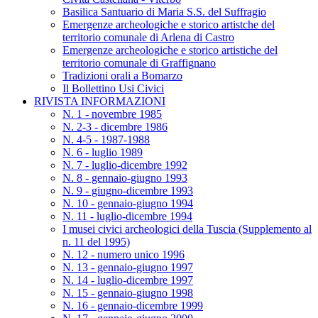
Basilica Santuario di Maria S.S. del Suffragio
Emergenze archeologiche e storico artistche del
territorio comunale di Arlena di Castro
Emergenze archeologiche e storico artistiche del
territorio comunale di Graffignano
Tradizioni orali a Bomarzo
Il Bollettino Usi Civici
RIVISTA INFORMAZIONI
N. 1 - novembre 1985
N. 2-3 - dicembre 1986
N. 4-5 - 1987-1988
N. 6 - luglio 1989
N. 7 - luglio-dicembre 1992
N. 8 - gennaio-giugno 1993
N. 9 - giugno-dicembre 1993
N. 10 - gennaio-giugno 1994
N. 11 - luglio-dicembre 1994
I musei civici archeologici della Tuscia (Supplemento al
n. 11 del 1995)
N. 12 - numero unico 1996
N. 13 - gennaio-giugno 1997
N. 14 - luglio-dicembre 1997
N. 15 - gennaio-giugno 1998
N. 16 - gennaio-dicembre 1999