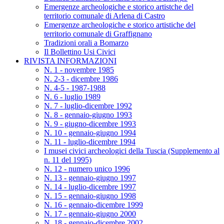
Emergenze archeologiche e storico artistche del
territorio comunale di Arlena di Castro
Emergenze archeologiche e storico artistiche del
territorio comunale di Graffignano
Tradizioni orali a Bomarzo
Il Bollettino Usi Civici
RIVISTA INFORMAZIONI
N. 1 - novembre 1985
N. 2-3 - dicembre 1986
N. 4-5 - 1987-1988
N. 6 - luglio 1989
N. 7 - luglio-dicembre 1992
N. 8 - gennaio-giugno 1993
N. 9 - giugno-dicembre 1993
N. 10 - gennaio-giugno 1994
N. 11 - luglio-dicembre 1994
I musei civici archeologici della Tuscia (Supplemento al
n. 11 del 1995)
N. 12 - numero unico 1996
N. 13 - gennaio-giugno 1997
N. 14 - luglio-dicembre 1997
N. 15 - gennaio-giugno 1998
N. 16 - gennaio-dicembre 1999
N. 17 - gennaio-giugno 2000
N. 18 - gennaio-dicembre 2002