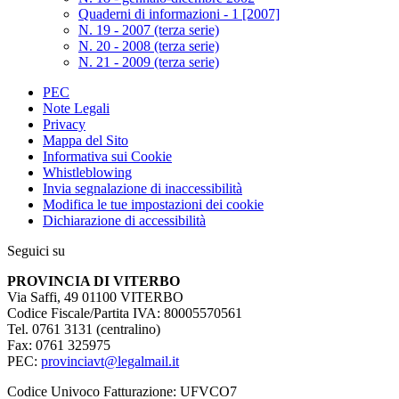
Quaderni di informazioni - 1 [2007]
N. 19 - 2007 (terza serie)
N. 20 - 2008 (terza serie)
N. 21 - 2009 (terza serie)
PEC
Note Legali
Privacy
Mappa del Sito
Informativa sui Cookie
Whistleblowing
Invia segnalazione di inaccessibilità
Modifica le tue impostazioni dei cookie
Dichiarazione di accessibilità
Seguici su
PROVINCIA DI VITERBO
Via Saffi, 49 01100 VITERBO
Codice Fiscale/Partita IVA: 80005570561
Tel. 0761 3131 (centralino)
Fax: 0761 325975
PEC:
provinciavt@legalmail.it
Codice Univoco Fatturazione: UFVCO7