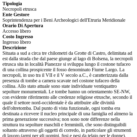
Tipologia
Necropoli etrusca
Ente Gestore
Soprintendenza per i Beni Archeologici dell'Etruria Meridionale
Orario Di Apertura
Accesso libero
Costo Ingresso
Ingresso libero
Descrizione
Situata a sud a circa tre chilometri da Grotte di Castro, delimitata ad
est dalla strada che dal paese giunge al lago di Bolsena, la necropoli
etrusca sita in località Pianezze si sviluppa lungo il costone tufaceo
di una collina prospicente il fosso denominato Fiume Largo. La
necropoli, in uso tra il VII e il V secolo a.C., è caratterizzata dalla
presenza di tombe a camera scavate nel costone tufaceo della
collina. Allo stato attuale sono state individuate ventiquattro
sepolture monumentali. Le tombe hanno un orientamento SE-NW,
con evidente riferimento alle credenze religiose etrusche, secondo il
quale il settore nord-occidentale è da attribuire alle divinità
dell'oltretomba. Dal punto di vista funzionale, ogni tomba era
destinata a ricevere il nucleo principale di una famiglia ed almeno la
prima generazione successiva; non sono note differenze nella
struttura tra sepolture maschili e femminili, che sono distinguibili
soltanto attraverso gli oggetti di corredo, in particolare gli strumenti
di lavoro (armi per gli uomini, fusi e pesi da telaio per le donne).