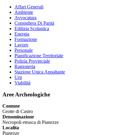
Affari Generali
Ambiente
Avvocatura
Consigliera Di Parità
Edilizia Scolastica
Energia
Formazione
Lavoro
Personale
Pianificazione Territoriale
Polizia Provinciale
Ragioneria
Stazione Unica Appaltante
Urp
Viabilità
Aree Archeologiche
Comune
Grotte di Castro
Denominazione
Necropoli etrusca di Pianezze
Localita
Pianezze