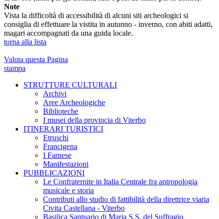
Note
Vista la difficoltà di accessibilità di alcuni siti archeologici si
consiglia di effettuare la vistita in autunno - inverno, con abiti adatti,
magari accompagnati da una guida locale.
torna alla lista
Valuta questa Pagina
stampa
STRUTTURE CULTURALI
Archivi
Aree Archeologiche
Biblioteche
I musei della provincia di Viterbo
ITINERARI TURISTICI
Etruschi
Francigena
I Farnese
Manifestazioni
PUBBLICAZIONI
Le Confraternite in Italia Centrale fra antropologia
musicale e storia
Contributi allo studio di fattibilità della direttrice viaria
Civita Castellana - Viterbo
Basilica Santuario di Maria S.S. del Suffragio